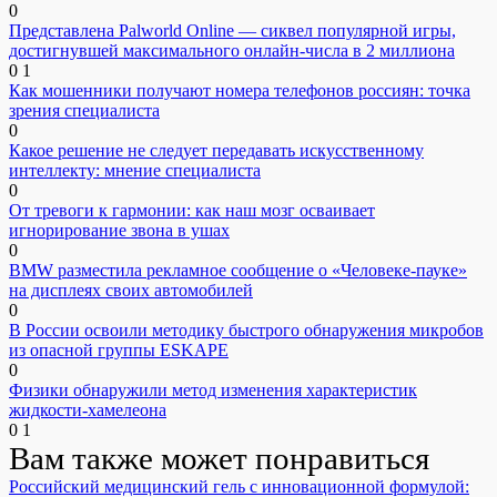
0
Представлена Palworld Online — сиквел популярной игры,
достигнувшей максимального онлайн-числа в 2 миллиона
0
1
Как мошенники получают номера телефонов россиян: точка
зрения специалиста
0
Какое решение не следует передавать искусственному
интеллекту: мнение специалиста
0
От тревоги к гармонии: как наш мозг осваивает
игнорирование звона в ушах
0
BMW разместила рекламное сообщение о «Человеке-пауке»
на дисплеях своих автомобилей
0
В России освоили методику быстрого обнаружения микробов
из опасной группы ESKAPE
0
Физики обнаружили метод изменения характеристик
жидкости-хамелеона
0
1
Вам также может понравиться
Российский медицинский гель с инновационной формулой: