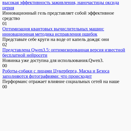
высокая эффективность заживления, наночастицы оксида
церия
Инновационный гель представляет собой эффективное
средство
0
1
Оптимизация квантовых вычислительных машин:
инновационная методика исправления ошибок
Представьте себе круги на воде от капель дождя: они
0
2
Представлена Qwen3.5: оптимизированная версия известной
бесплатной нейросети
Новинка уже доступна для использования.Qwen3.
0
0
Роботы-собаки с лицами Цукерберга, Маска и Безоса
заполняются фотографиями: что происходит
Перформанс отражает влияние социальных сетей на наше
0
0