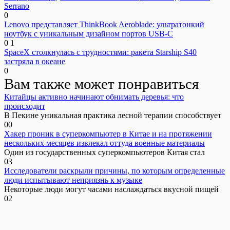
Serrano
0
Lenovo представляет ThinkBook Aeroblade: ультратонкий
ноутбук с уникальным дизайном портов USB-C
0
1
SpaceX столкнулась с трудностями: ракета Starship S40
застряла в океане
0
Вам также может понравиться
Китайцы активно начинают обнимать деревья: что
происходит
В Пекине уникальная практика лесной терапии способствует
0
0
Хакер проник в суперкомпьютер в Китае и на протяжении
нескольких месяцев извлекал оттуда военные материалы
Один из государственных суперкомпьютеров Китая стал
0
3
Исследователи раскрыли причины, по которым определенные
люди испытывают неприязнь к музыке
Некоторые люди могут часами наслаждаться вкусной пищей
0
2