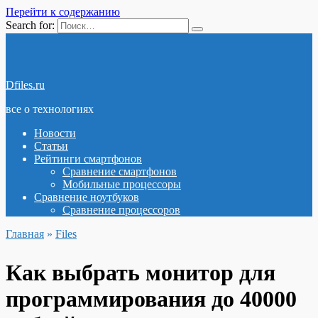
Перейти к содержанию
Search for:
Dfiles.ru
все о технологиях
Новости
Статьи
Рейтинги смартфонов
Сравнение смартфонов
Мобильные процессоры
Сравнение ноутбуков
Сравнение процессоров
Главная
»
Files
Как выбрать монитор для
программирования до 40000