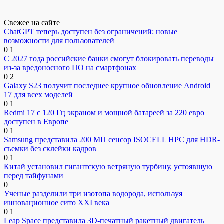
Свежее на сайте
ChatGPT теперь доступен без ограничений: новые
возможности для пользователей
0
1
С 2027 года российские банки смогут блокировать переводы
из-за вредоносного ПО на смартфонах
0
2
Galaxy S23 получит последнее крупное обновление Android
17 для всех моделей
0
1
Redmi 17 с 120 Гц экраном и мощной батареей за 220 евро
доступен в Европе
0
1
Samsung представила 200 МП сенсор ISOCELL HPC для HDR-
съемки без склейки кадров
0
1
Китай установил гигантскую ветряную турбину, устоявшую
перед тайфунами
0
Ученые разделили три изотопа водорода, используя
инновационное сито XXI века
0
1
Leap Space представила 3D-печатный ракетный двигатель