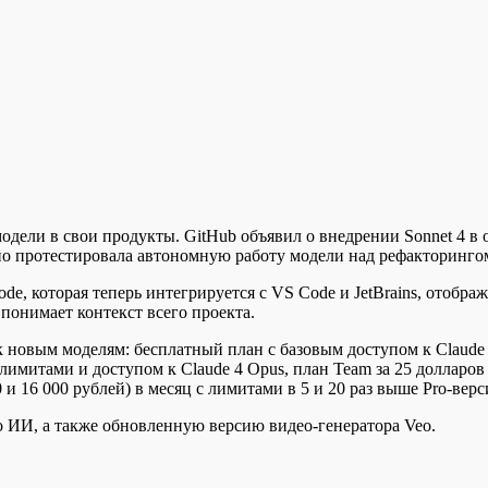
ели в свои продукты. GitHub объявил о внедрении Sonnet 4 в о
 протестировала автономную работу модели над рефакторингом o
de, которая теперь интегрируется с VS Code и JetBrains, отобр
понимает контекст всего проекта.
к новым моделям: бесплатный план с базовым доступом к Claude
 лимитами и доступом к Claude 4 Opus, план Team за 25 долларов
и 16 000 рублей) в месяц с лимитами в 5 и 20 раз выше Pro-верс
о ИИ, а также обновленную версию видео-генератора Veo.