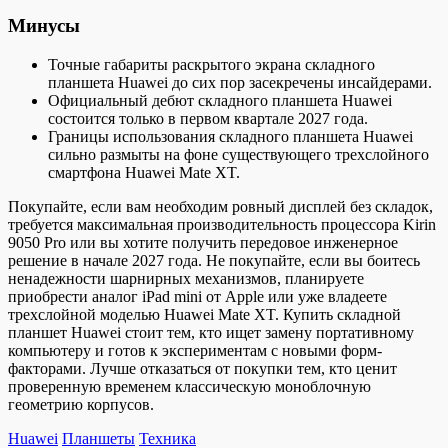
Минусы
Точные габариты раскрытого экрана складного
планшета Huawei до сих пор засекречены инсайдерами.
Официальный дебют складного планшета Huawei
состоится только в первом квартале 2027 года.
Границы использования складного планшета Huawei
сильно размыты на фоне существующего трехслойного
смартфона Huawei Mate XT.
Покупайте, если вам необходим ровный дисплей без складок,
требуется максимальная производительность процессора Kirin
9050 Pro или вы хотите получить передовое инженерное
решение в начале 2027 года. Не покупайте, если вы боитесь
ненадежности шарнирных механизмов, планируете
приобрести аналог iPad mini от Apple или уже владеете
трехслойной моделью Huawei Mate XT. Купить складной
планшет Huawei стоит тем, кто ищет замену портативному
компьютеру и готов к экспериментам с новыми форм-
факторами. Лучше отказаться от покупки тем, кто ценит
проверенную временем классическую моноблочную
геометрию корпусов.
Huawei
Планшеты
Техника