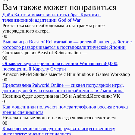
Вам также может понравиться
Дэйв Батиста может воплотить образ Кратоса в
телевизионной адаптации God of War
Рекаст оказался необходимым из-за травмы ранее
утвержденного актера.
0
0
Вышла игра Beast of Reincarnation — ролевой экшен, действие
которого разворачивается в постапокалиптической Японии
Состоялся релиз Beast of Reincarnation —
0
0
Объявлен мультсериал по вселенной Warhammer 40,000,
посвященный Караулу Смерти
Amazon MGM Studios вместе с Blur Studios и Games Workshop
0
0
Представлена Palworld Online — сиквел популярной игры,
достигнувшей максимального онлайн-числа в 2 миллиона
Новинка будет доступна на iOS и Android.Источник: VK
0
1
Как мошенники получают номера телефонов россиян: точка
зрения специалиста
Нежелательные звонки не всегда являются следствием
0
0
Какое решение не следует передавать искусственному
интеллекту: мнение специалиста