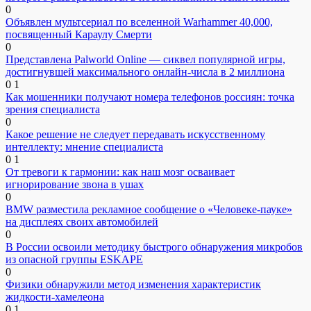
0
Объявлен мультсериал по вселенной Warhammer 40,000,
посвященный Караулу Смерти
0
Представлена Palworld Online — сиквел популярной игры,
достигнувшей максимального онлайн-числа в 2 миллиона
0
1
Как мошенники получают номера телефонов россиян: точка
зрения специалиста
0
Какое решение не следует передавать искусственному
интеллекту: мнение специалиста
0
1
От тревоги к гармонии: как наш мозг осваивает
игнорирование звона в ушах
0
BMW разместила рекламное сообщение о «Человеке-пауке»
на дисплеях своих автомобилей
0
В России освоили методику быстрого обнаружения микробов
из опасной группы ESKAPE
0
Физики обнаружили метод изменения характеристик
жидкости-хамелеона
0
1