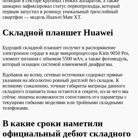
позиции в секторе крупных гибких аппаратов, а также
шикарно зафиксировал статус первопроходца, который
первым запустил в розницу уникальный трехслойный
смартфон — модель Huawei Mate XT.
Складной планшет Huawei
Будущий складной планшет получит в распоряжение
электронное сердце в виде микропроцессора Kirin 9050 Pro,
элемент питания с объемом 5500 мАч, а также фотомодуль,
который оснащен системой изменяемой диафрагмы.
Вдобавок ко всему, сетевые источники содержат прямые
указания на абсолютно ровный дисплей без складок. К
великому сожалению, точные габариты матрицы данного
складного планшета пока остаются в секрете, из-за чего мы
сейчас лишены возможности сопоставить его параметры с
текущими гибкими моделями или тройными складными
телефонами.
В какие сроки наметили
официальный дебют складного