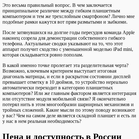
Это весьма правильный вопрос. В чем заключается
принципиальное различие между гибким планшетным
компьютером и тем же трехслойным смартфоном? Лично мне
подобные рамки кажутся вот прям размытыми и зыбкими.
После затянувшихся на долгие годы пересудов команда Apple
наконец созрела для демонстрации собственного гибкого
телефона. Актуальные сводки указывают на то, что этот
аппарат получит сходство с уменьшенной моделью iPad mini,
которая складывается ровно пополам.
В какой именно точке пролегает эта разделительная черта?
Возможно, ключевым критерием выступает итоговая
диагональ матрицы, и если в раскрытом состоянии дисплей
превышает отметку в 10 дюймов, то устройство нереально
автоматически переходит в категорию планшетных
компьютеров? Или же главным фактором является интеграция
или отсутствие модуля мобильной связи? Я окончательно
потерял нить в этом многообразии шарнирных механизмов и
тройных сложений. Какие мысли по этому поводу возникают
у вас? Чем на самом деле является складной планшет и есть ли
у нас в нем реальная необходимость?
Цена и доступность в России