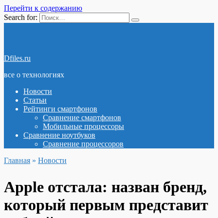
Перейти к содержанию
Search for:
Dfiles.ru
все о технологиях
Новости
Статьи
Рейтинги смартфонов
Сравнение смартфонов
Мобильные процессоры
Сравнение ноутбуков
Сравнение процессоров
Главная
»
Новости
Apple отстала: назван бренд,
который первым представит