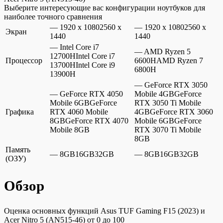
Выберите интересующие вас конфигурации ноутбуков для
наиболее точного сравнения
— 1920 x 10802560 x
— 1920 x 10802560 x
Экран
1440
1440
— Intel Core i7
— AMD Ryzen 5
12700HIntel Core i7
Процессор
6600HAMD Ryzen 7
13700HIntel Core i9
6800H
13900H
— GeForce RTX 3050
— GeForce RTX 4050
Mobile 4GBGeForce
Mobile 6GBGeForce
RTX 3050 Ti Mobile
Графика
RTX 4060 Mobile
4GBGeForce RTX 3060
8GBGeForce RTX 4070
Mobile 6GBGeForce
Mobile 8GB
RTX 3070 Ti Mobile
8GB
Память
— 8GB16GB32GB
— 8GB16GB32GB
(ОЗУ)
Обзор
Оценка основных функций Asus TUF Gaming F15 (2023) и
Acer Nitro 5 (AN515-46) от 0 до 100