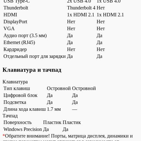
USB Type-C
2x USB 4.0
1x USB 4.0
Thunderbolt
Thunderbolt 4
Нет
HDMI
1x HDMI 2.1
1x HDMI 2.1
DisplayPort
Нет
Нет
VGA
Нет
Нет
Аудио порт (3.5 мм)
Да
Да
Ethernet (RJ45)
Да
Да
Кардридер
Нет
Нет
Отдельный порт для зарядки
Да
Да
Клавиатура и тачпад
Клавиатура
Тип клавиш
Островной
Островной
Цифровой блок
Да
Да
Подсветка
Да
Да
Длина хода клавиш
1.7 мм
—
Тачпад
Поверхность
Пластик
Пластик
Windows Precision
Да
Да
*
Обратите внимание!
Порты, матрица дисплея, динамики и