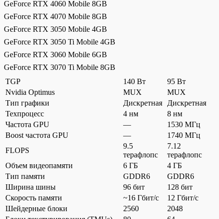
GeForce RTX 4060 Mobile 8GB
GeForce RTX 4070 Mobile 8GB
GeForce RTX 3050 Mobile 4GB
GeForce RTX 3050 Ti Mobile 4GB
GeForce RTX 3060 Mobile 6GB
GeForce RTX 3070 Ti Mobile 8GB
TGP
140 Вт
95 Вт
Nvidia Optimus
MUX
MUX
Тип графики
Дискретная
Дискретная
Техпроцесс
4 нм
8 нм
Частота GPU
—
1530 МГц
Boost частота GPU
—
1740 МГц
9.5
7.12
FLOPS
терафлопс
терафлопс
Объем видеопамяти
6 ГБ
4 ГБ
Тип памяти
GDDR6
GDDR6
Ширина шины
96 бит
128 бит
Скорость памяти
~16 Гбит/с
12 Гбит/с
Шейдерные блоки
2560
2048