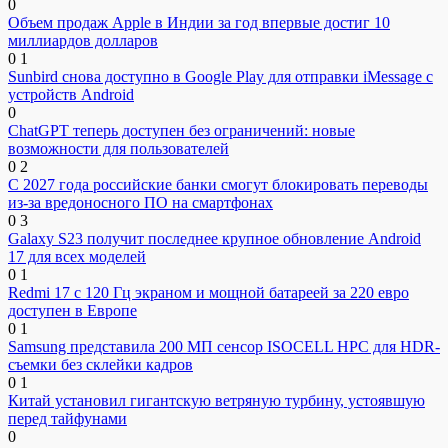
0
Объем продаж Apple в Индии за год впервые достиг 10
миллиардов долларов
0
1
Sunbird снова доступно в Google Play для отправки iMessage с
устройств Android
0
ChatGPT теперь доступен без ограничений: новые
возможности для пользователей
0
2
С 2027 года российские банки смогут блокировать переводы
из-за вредоносного ПО на смартфонах
0
3
Galaxy S23 получит последнее крупное обновление Android
17 для всех моделей
0
1
Redmi 17 с 120 Гц экраном и мощной батареей за 220 евро
доступен в Европе
0
1
Samsung представила 200 МП сенсор ISOCELL HPC для HDR-
съемки без склейки кадров
0
1
Китай установил гигантскую ветряную турбину, устоявшую
перед тайфунами
0