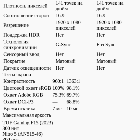
141 точек на
141 точек на
Плотность пикселей
дюйм
дюйм
Соотношение сторон
16:9
16:9
1920 x 1080
1920 x 1080
Разрешение
пикселей
пикселей
Поддержка HDR
Нет
Нет
Технология
G-Sync
FreeSync
синхронизации
Сенсорный ввод
Нет
Нет
Покрытие
Матовый
Матовый
Датчик освещенности
Нет
Нет
Тесты экрана
Контрастность
960:1
1363:1
Цветовой охват sRGB
100%
98.1%
Охват Adobe RGB
75.3%
69.7%
Охват DCI-P3
—
68.8%
Время отклика
7 мс
10 мс
Максимальная яркость
TUF Gaming F15 (2023)
300 нит
Nitro 5 (AN515-46)
300 нит