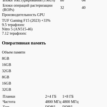
Блоки текстурирования (TMUs)
80
64
Блоки операций растеризации
32
40
(ROPs)
Производительность GPU
TUF Gaming F15 (2023)
+33%
9.5 терафлопс
Nitro 5 (AN515-46)
7.12 терафлопс
Оперативная память
Объем памяти
8GB
16GB
32GB
8GB
16GB
32GB
Планки
2×4 ГБ
1×8 ГБ
Частота
4800 МГц
4800 МГц
Тип
DDR5
DDR5