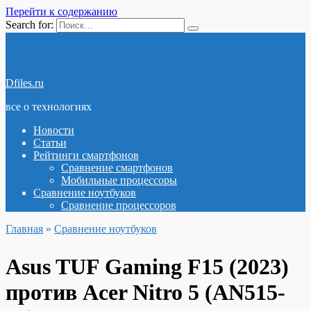
Перейти к содержанию
Search for:
Dfiles.ru
все о технологиях
Новости
Статьи
Рейтинги смартфонов
Сравнение смартфонов
Мобильные процессоры
Сравнение ноутбуков
Сравнение процессоров
Главная
»
Сравнение ноутбуков
Asus TUF Gaming F15 (2023)
против Acer Nitro 5 (AN515-