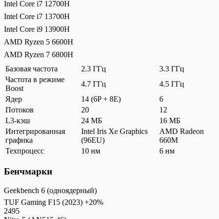
Intel Core i7 12700H
Intel Core i7 13700H
Intel Core i9 13900H
AMD Ryzen 5 6600H
AMD Ryzen 7 6800H
Базовая частота
2.3 ГГц
3.3 ГГц
Частота в режиме
4.7 ГГц
4.5 ГГц
Boost
Ядер
14 (6P + 8E)
6
Потоков
20
12
L3-кэш
24 МБ
16 МБ
Интегрированная
Intel Iris Xe Graphics
AMD Radeon
графика
(96EU)
660M
Техпроцесс
10 нм
6 нм
Бенчмарки
Geekbench 6 (одноядерный)
TUF Gaming F15 (2023)
+20%
2495