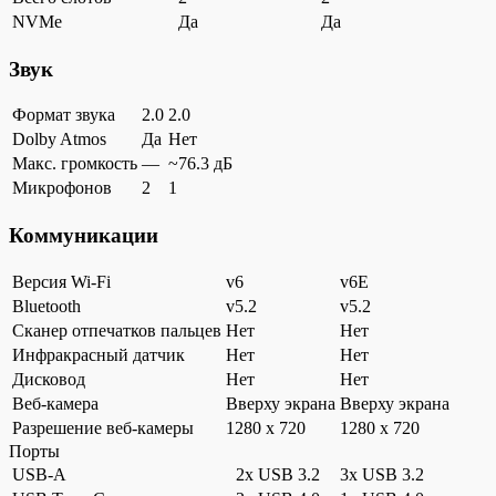
NVMe
Да
Да
Звук
Формат звука
2.0
2.0
Dolby Atmos
Да
Нет
Макс. громкость
—
~76.3 дБ
Микрофонов
2
1
Коммуникации
Версия Wi-Fi
v6
v6E
Bluetooth
v5.2
v5.2
Сканер отпечатков пальцев
Нет
Нет
Инфракрасный датчик
Нет
Нет
Дисковод
Нет
Нет
Веб-камера
Вверху экрана
Вверху экрана
Разрешение веб-камеры
1280 x 720
1280 x 720
Порты
USB-A
2x USB 3.2
3x USB 3.2