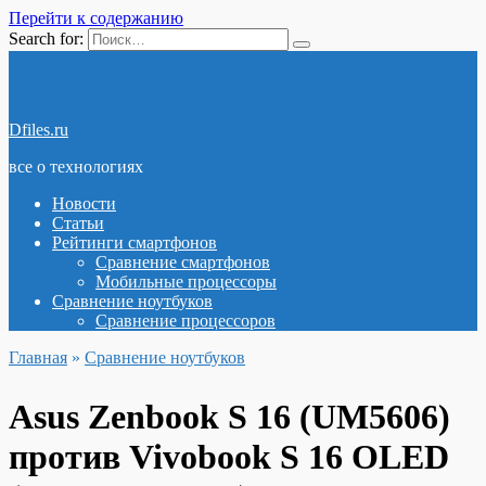
Перейти к содержанию
Search for:
Dfiles.ru
все о технологиях
Новости
Статьи
Рейтинги смартфонов
Сравнение смартфонов
Мобильные процессоры
Сравнение ноутбуков
Сравнение процессоров
Главная
»
Сравнение ноутбуков
Asus Zenbook S 16 (UM5606)
против Vivobook S 16 OLED