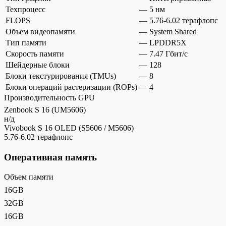
Техпроцесс
—
5 нм
FLOPS
—
5.76-6.02 терафлопс
Объем видеопамяти
—
System Shared
Тип памяти
—
LPDDR5X
Скорость памяти
—
7.47 Гбит/с
Шейдерные блоки
—
128
Блоки текстурирования (TMUs)
—
8
Блоки операций растеризации (ROPs)
—
4
Производительность GPU
Zenbook S 16 (UM5606)
н/д
Vivobook S 16 OLED (S5606 / M5606)
5.76-6.02 терафлопс
Оперативная память
Объем памяти
16GB
32GB
16GB