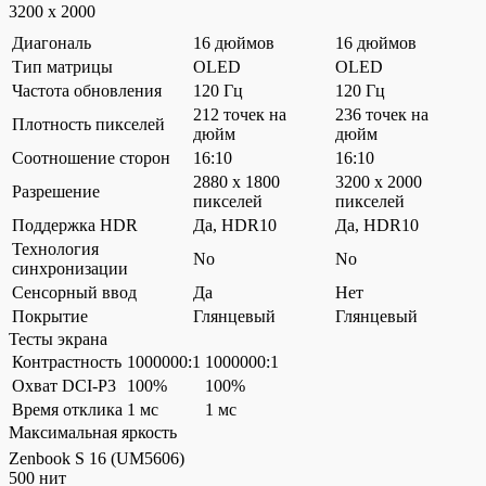
3200 x 2000
Диагональ
16 дюймов
16 дюймов
Тип матрицы
OLED
OLED
Частота обновления
120 Гц
120 Гц
212 точек на
236 точек на
Плотность пикселей
дюйм
дюйм
Соотношение сторон
16:10
16:10
2880 x 1800
3200 x 2000
Разрешение
пикселей
пикселей
Поддержка HDR
Да, HDR10
Да, HDR10
Технология
No
No
синхронизации
Сенсорный ввод
Да
Нет
Покрытие
Глянцевый
Глянцевый
Тесты экрана
Контрастность
1000000:1
1000000:1
Охват DCI-P3
100%
100%
Время отклика
1 мс
1 мс
Максимальная яркость
Zenbook S 16 (UM5606)
500 нит