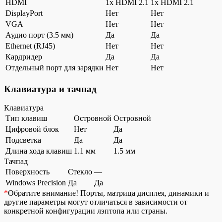
HDMI
1x HDMI 2.1
1x HDMI 2.1
DisplayPort
Нет
Нет
VGA
Нет
Нет
Аудио порт (3.5 мм)
Да
Да
Ethernet (RJ45)
Нет
Нет
Кардридер
Да
Да
Отдельный порт для зарядки
Нет
Нет
Клавиатура и тачпад
Клавиатура
Тип клавиш
Островной
Островной
Цифровой блок
Нет
Да
Подсветка
Да
Да
Длина хода клавиш
1.1 мм
1.5 мм
Тачпад
Поверхность
Стекло
—
Windows Precision
Да
Да
*
Обратите внимание!
Порты, матрица дисплея, динамики и
другие параметры могут отличаться в зависимости от
конкретной конфигурации лэптопа или страны.