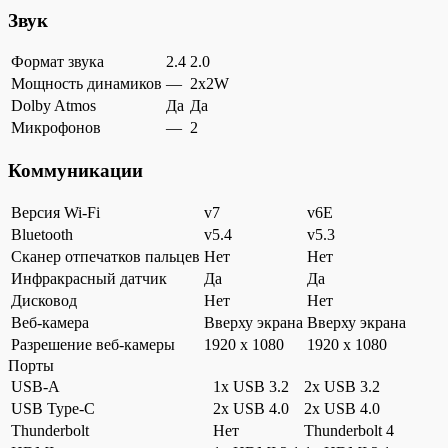
Звук
Формат звука
2.4
2.0
Мощность динамиков
—
2x2W
Dolby Atmos
Да
Да
Микрофонов
—
2
Коммуникации
Версия Wi-Fi
v7
v6E
Bluetooth
v5.4
v5.3
Сканер отпечатков пальцев
Нет
Нет
Инфракрасный датчик
Да
Да
Дисковод
Нет
Нет
Веб-камера
Вверху экрана
Вверху экрана
Разрешение веб-камеры
1920 x 1080
1920 x 1080
Порты
USB-A
1x USB 3.2
2x USB 3.2
USB Type-C
2x USB 4.0
2x USB 4.0
Thunderbolt
Нет
Thunderbolt 4