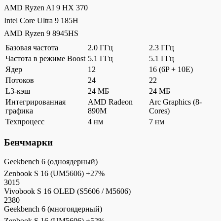
AMD Ryzen AI 9 HX 370
Intel Core Ultra 9 185H
AMD Ryzen 9 8945HS
Базовая частота
2.0 ГГц
2.3 ГГц
Частота в режиме Boost
5.1 ГГц
5.1 ГГц
Ядер
12
16 (6P + 10E)
Потоков
24
22
L3-кэш
24 МБ
24 МБ
Интегрированная
AMD Radeon
Arc Graphics (8-
графика
890M
Cores)
Техпроцесс
4 нм
7 нм
Бенчмарки
Geekbench 6 (одноядерный)
Zenbook S 16 (UM5606)
+27%
3015
Vivobook S 16 OLED (S5606 / M5606)
2380
Geekbench 6 (многоядерный)
Zenbook S 16 (UM5606)
+52%