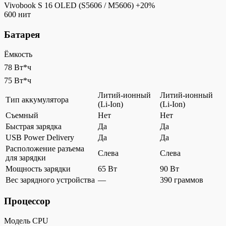
Vivobook S 16 OLED (S5606 / M5606)
+20%
600 нит
Батарея
Ёмкость
78 Вт*ч
75 Вт*ч
Литий-ионный
Литий-ионный
Тип аккумулятора
(Li-Ion)
(Li-Ion)
Съемный
Нет
Нет
Быстрая зарядка
Да
Да
USB Power Delivery
Да
Да
Расположение разъема
Слева
Слева
для зарядки
Мощность зарядки
65 Вт
90 Вт
Вес зарядного устройства
—
390 граммов
Процессор
Модель CPU