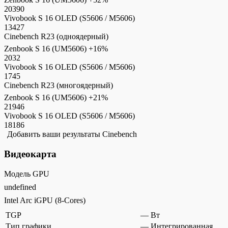
20390
Vivobook S 16 OLED (S5606 / M5606)
13427
Cinebench R23 (одноядерный)
Zenbook S 16 (UM5606)
+16%
2032
Vivobook S 16 OLED (S5606 / M5606)
1745
Cinebench R23 (многоядерный)
Zenbook S 16 (UM5606)
+21%
21946
Vivobook S 16 OLED (S5606 / M5606)
18186
Добавить ваши результаты Cinebench
Видеокарта
Модель GPU
undefined
Intel Arc iGPU (8-Cores)
TGP
—
Вт
Тип графики
—
Интегрированная