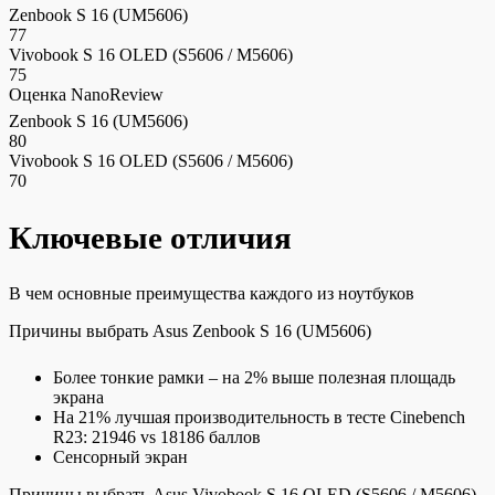
Zenbook S 16 (UM5606)
77
Vivobook S 16 OLED (S5606 / M5606)
75
Оценка NanoReview
Zenbook S 16 (UM5606)
80
Vivobook S 16 OLED (S5606 / M5606)
70
Ключевые отличия
В чем основные преимущества каждого из ноутбуков
Причины выбрать Asus Zenbook S 16 (UM5606)
Более тонкие рамки – на 2% выше полезная площадь
экрана
На 21% лучшая производительность в тесте Cinebench
R23: 21946 vs 18186 баллов
Сенсорный экран
Причины выбрать Asus Vivobook S 16 OLED (S5606 / M5606)