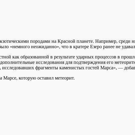
экзотическими породами на Красной планете. Например, среди н
ыло «немного неожиданно», что в кратере Езеро ранее не удава
стной как образованной в результате ударных процессов в прошло
дополнительные исследования для подтверждения его метеоритно
ов, исследовавших фрагменты каменистых гостей Марса», — доб
 Марсе, которую оставил метеорит.