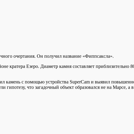
ного очертания. Он получил название «Фиппсаксла».
айоне кратера Езеро. Диаметр камня составляет приблизительно 8
зучил камень с помощью устройства SuperCam и выявил повышенн
 гипотезу, что загадочный объект образовался не на Марсе, а 