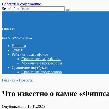
Перейти к содержанию
Search for:
Dfiles.ru
все о технологиях
Новости
Статьи
Рейтинги смартфонов
Сравнение смартфонов
Мобильные процессоры
Сравнение ноутбуков
Сравнение процессоров
Главная
»
Новости
Что известно о камне «Фиппс
Опубликовано
19.11.2025