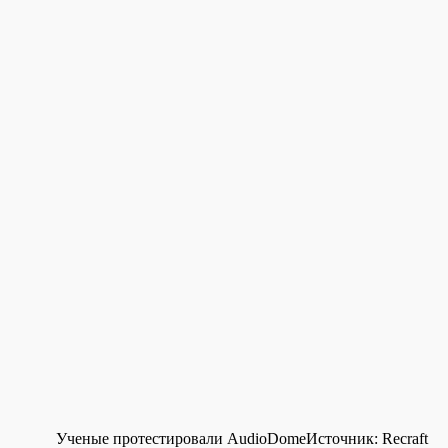
Ученые протестировали AudioDome
Источник:
Recraft