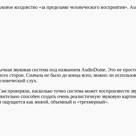
уковое колдовство «за пределами человеческого восприятия». A
ычная звуковая система под названием AudioDome. Это не прос
всех сторон. Сначала не было до конца ясно, можно ли использо
еловеческий слух.
ам проверяли, насколько точно система может воспроизвести зв
вительно способен создать очень реалистичную звуковую картин
 он ощущается как живой, объемный и «трехмерный».