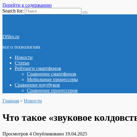
Перейти к содержанию
Search for:
Dfiles.ru
все о технологиях
Новости
Статьи
Рейтинги смартфонов
Сравнение смартфонов
Мобильные процессоры
Сравнение ноутбуков
Сравнение процессоров
Главная
»
Новости
Что такое «звуковое колдовст
Просмотров
4
Опубликовано
19.04.2025