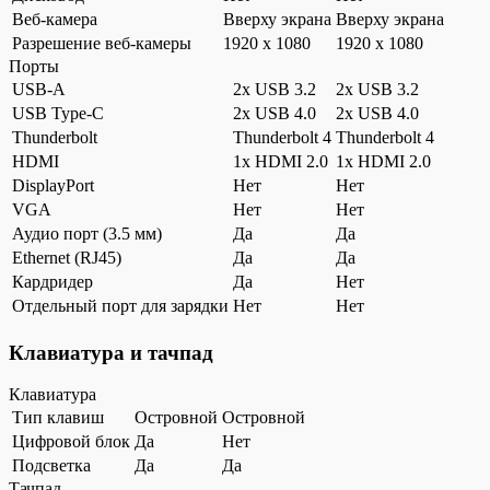
Веб-камера
Вверху экрана
Вверху экрана
Разрешение веб-камеры
1920 x 1080
1920 x 1080
Порты
USB-A
2x USB 3.2
2x USB 3.2
USB Type-C
2x USB 4.0
2x USB 4.0
Thunderbolt
Thunderbolt 4
Thunderbolt 4
HDMI
1x HDMI 2.0
1x HDMI 2.0
DisplayPort
Нет
Нет
VGA
Нет
Нет
Аудио порт (3.5 мм)
Да
Да
Ethernet (RJ45)
Да
Да
Кардридер
Да
Нет
Отдельный порт для зарядки
Нет
Нет
Клавиатура и тачпад
Клавиатура
Тип клавиш
Островной
Островной
Цифровой блок
Да
Нет
Подсветка
Да
Да
Тачпад