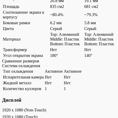
20.8 мм
19.1 мм
Площадь
835 см2
681 см2
Соотношение экрана к
~80.4%
~79.3%
корпусу
Боковые рамки
6.2 мм
5.8 мм
Цвета
Серый
Серый
Top: Алюминий
Top: Алюминий
Материал
Middle: Пластик
Middle: Пластик
Bottom: Пластик
Bottom: Пластик
Трансформер
Нет
Нет
Угол открытия экрана
180°
140°
Сравнение размеров
Система охлаждения
Тип охлаждения
Активное
Активное
Испарительная камера
Нет
Нет
Жидкий металл
Нет
Нет
Количество куллеров
1
1
Дисплей
1920 x 1080 (Non-Touch)
1920 x 1080 (Touch)