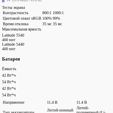
14″ (16:9 ratio) = 83.8 in2
Тесты экрана
Контрастность
800:1
1000:1
Цветовой охват sRGB
100%
99%
Время отклика
35 мс
35 мс
Максимальная яркость
Latitude 5540
400 нит
Latitude 5440
400 нит
Батарея
Ёмкость
42 Вт*ч
54 Вт*ч
42 Вт*ч
54 Вт*ч
Напряжение
11.4 В
11.4 В
Литий-
Литий-ионный
Тип аккумулятора
полимерный (Li-