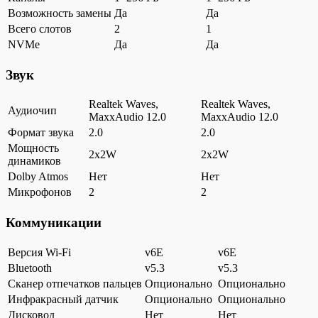
Возможность замены
Да
Да
Всего слотов
2
1
NVMe
Да
Да
Звук
Realtek Waves,
Realtek Waves,
Аудиочип
MaxxAudio 12.0
MaxxAudio 12.0
Формат звука
2.0
2.0
Мощность
2x2W
2x2W
динамиков
Dolby Atmos
Нет
Нет
Микрофонов
2
2
Коммуникации
Версия Wi-Fi
v6E
v6E
Bluetooth
v5.3
v5.3
Сканер отпечатков пальцев
Опционально
Опционально
Инфракрасный датчик
Опционально
Опционально
Дисковод
Нет
Нет