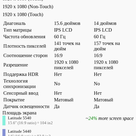
1920 x 1080 (Non-Touch)
1920 x 1080 (Touch)
Диагональ
15.6 дюймов
14 дюймов
Тип матрицы
IPS LCD
IPS LCD
Частота обновления
60 Гц
60 Гц
141 точек на
157 точек на
Плотность пикселей
дюйм
дюйм
Соотношение сторон
16:9
16:9
1920 x 1080
1920 x 1080
Разрешение
пикселей
пикселей
Поддержка HDR
Нет
Нет
Технология
No
No
синхронизации
Сенсорный ввод
Нет
Нет
Покрытие
Матовый
Матовый
Датчик освещенности
Да
Да
Площадь экрана
Latitude 5540
~
24%
more screen space
15.6″ (16:9 ratio) = 104 in2
Latitude 5440