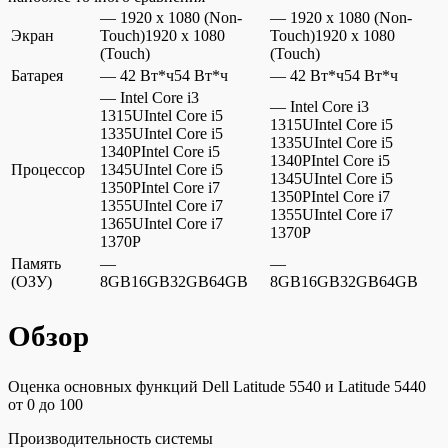
— 1920 x 1080 (Non-
— 1920 x 1080 (Non-
Экран
Touch)1920 x 1080
Touch)1920 x 1080
(Touch)
(Touch)
Батарея
— 42 Вт*ч54 Вт*ч
— 42 Вт*ч54 Вт*ч
— Intel Core i3
— Intel Core i3
1315UIntel Core i5
1315UIntel Core i5
1335UIntel Core i5
1335UIntel Core i5
1340PIntel Core i5
1340PIntel Core i5
Процессор
1345UIntel Core i5
1345UIntel Core i5
1350PIntel Core i7
1350PIntel Core i7
1355UIntel Core i7
1355UIntel Core i7
1365UIntel Core i7
1370P
1370P
Память
—
—
(ОЗУ)
8GB16GB32GB64GB
8GB16GB32GB64GB
Обзор
Оценка основных функций Dell Latitude 5540 и Latitude 5440
от 0 до 100
Производительность системы