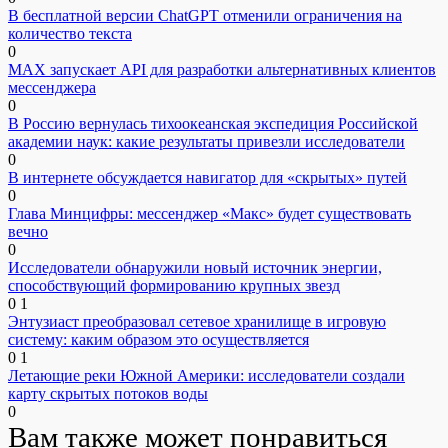
В бесплатной версии ChatGPT отменили ограничения на
количество текста
0
MAX запускает API для разработки альтернативных клиентов
мессенджера
0
В Россию вернулась тихоокеанская экспедиция Российской
академии наук: какие результаты привезли исследователи
0
В интернете обсуждается навигатор для «скрытых» путей
0
Глава Минцифры: мессенджер «Макс» будет существовать
вечно
0
Исследователи обнаружили новый источник энергии,
способствующий формированию крупных звезд
0
1
Энтузиаст преобразовал сетевое хранилище в игровую
систему: каким образом это осуществляется
0
1
Летающие реки Южной Америки: исследователи создали
карту скрытых потоков воды
0
Вам также может понравиться