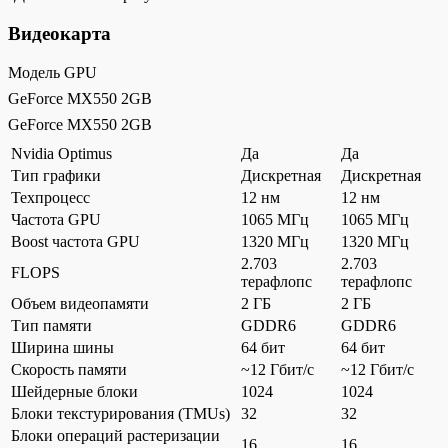
Видеокарта
Модель GPU
GeForce MX550 2GB
GeForce MX550 2GB
Nvidia Optimus
Да
Да
Тип графики
Дискретная
Дискретная
Техпроцесс
12 нм
12 нм
Частота GPU
1065 МГц
1065 МГц
Boost частота GPU
1320 МГц
1320 МГц
2.703
2.703
FLOPS
терафлопс
терафлопс
Объем видеопамяти
2 ГБ
2 ГБ
Тип памяти
GDDR6
GDDR6
Ширина шины
64 бит
64 бит
Скорость памяти
~12 Гбит/с
~12 Гбит/с
Шейдерные блоки
1024
1024
Блоки текстурирования (TMUs)
32
32
Блоки операций растеризации
16
16