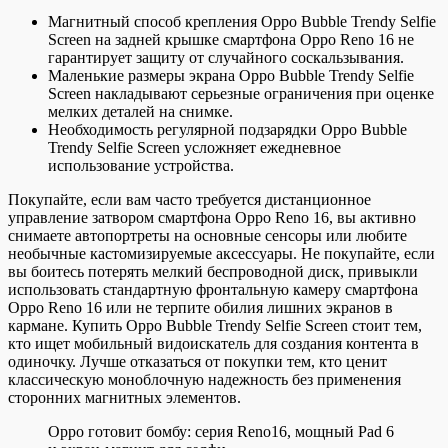
Магнитный способ крепления Oppo Bubble Trendy Selfie
Screen на задней крышке смартфона Oppo Reno 16 не
гарантирует защиту от случайного соскальзывания.
Маленькие размеры экрана Oppo Bubble Trendy Selfie
Screen накладывают серьезные ограничения при оценке
мелких деталей на снимке.
Необходимость регулярной подзарядки Oppo Bubble
Trendy Selfie Screen усложняет ежедневное
использование устройства.
Покупайте, если вам часто требуется дистанционное
управление затвором смартфона Oppo Reno 16, вы активно
снимаете автопортреты на основные сенсоры или любите
необычные кастомизируемые аксессуары. Не покупайте, если
вы боитесь потерять мелкий беспроводной диск, привыкли
использовать стандартную фронтальную камеру смартфона
Oppo Reno 16 или не терпите обилия лишних экранов в
кармане. Купить Oppo Bubble Trendy Selfie Screen стоит тем,
кто ищет мобильный видоискатель для создания контента в
одиночку. Лучше отказаться от покупки тем, кто ценит
классическую моноблочную надежность без применения
сторонних магнитных элементов.
Oppo готовит бомбу: серия Reno16, мощный Pad 6