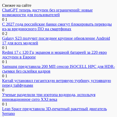
Свежее на сайте
ChatGPT теперь доступен без ограничений: новые
возможности для пользователей
0
1
С 2027 года российские банки смогут блокировать переводы
из-за вредоносного ПО на смартфонах
0
2
Galaxy S23 получит последнее крупное обновление Android
17 для всех моделей
0
1
Redmi 17 с 120 Гц экраном и мощной батареей за 220 евро
доступен в Европе
0
1
Samsung представила 200 МП сенсор ISOCELL HPC для HDR-
съемки без склейки кадров
0
1
Китай установил гигантскую ветряную турбину, устоявшую
перед тайфунами
0
Ученые разделили три изотопа водорода, используя
инновационное сито XXI века
0
1
Leap Space представила 3D-печатный ракетный двигатель
Serrano