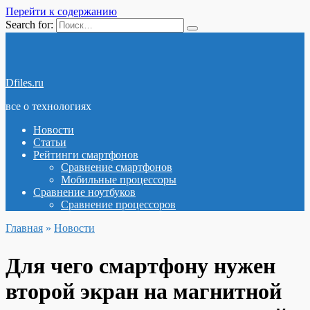
Перейти к содержанию
Search for:
Dfiles.ru
все о технологиях
Новости
Статьи
Рейтинги смартфонов
Сравнение смартфонов
Мобильные процессоры
Сравнение ноутбуков
Сравнение процессоров
Главная
»
Новости
Для чего смартфону нужен
второй экран на магнитной