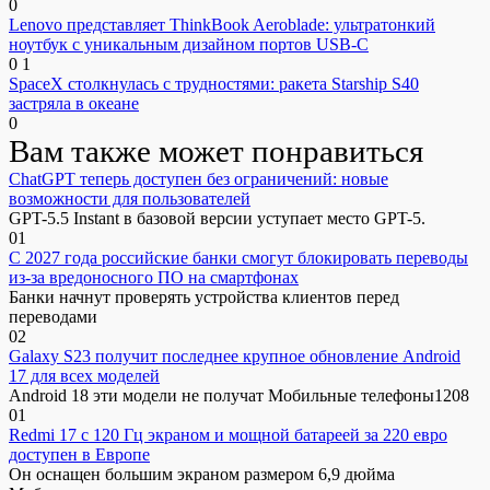
0
Lenovo представляет ThinkBook Aeroblade: ультратонкий
ноутбук с уникальным дизайном портов USB-C
0
1
SpaceX столкнулась с трудностями: ракета Starship S40
застряла в океане
0
Вам также может понравиться
ChatGPT теперь доступен без ограничений: новые
возможности для пользователей
GPT-5.5 Instant в базовой версии уступает место GPT-5.
0
1
С 2027 года российские банки смогут блокировать переводы
из-за вредоносного ПО на смартфонах
Банки начнут проверять устройства клиентов перед
переводами
0
2
Galaxy S23 получит последнее крупное обновление Android
17 для всех моделей
Android 18 эти модели не получат Мобильные телефоны1208
0
1
Redmi 17 с 120 Гц экраном и мощной батареей за 220 евро
доступен в Европе
Он оснащен большим экраном размером 6,9 дюйма