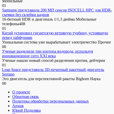
Мобильные
0
1
Samsung представила 200 МП сенсор ISOCELL HPC для HDR-
съемки без склейки кадров
16-битный HDR и диагональ 1/1,3 дюйма Мобильные
телефоны408
0
1
Китай установил гигантскую ветряную турбину, устоявшую
перед тайфунами
Уникальная система уже вырабатывает электричество Прочие
0
0
Ученые разделили три изотопа водорода, используя
инновационное сито XXI века
Ученые нашли новый способ разделения протия, дейтерия
0
1
Leap Space представила 3D-печатный ракетный двигатель
Serrano
Это двигатель для перспективной ракеты Bighorn Наука
0
0
О проекте
Обратная связь
Политика обработки персональных данных
Архив
Юрий Подоляка