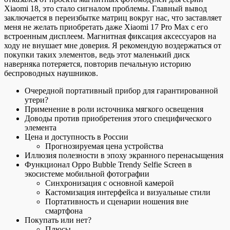
Xiaomi 18, это стало сигналом проблемы. Главный вывод
заключается в переизбытке матриц вокруг нас, что заставляет
меня не желать приобретать даже Xiaomi 17 Pro Max с его
встроенным дисплеем. Магнитная фиксация аксессуаров на
ходу не внушает мне доверия. Я рекомендую воздержаться от
покупки таких элементов, ведь этот маленький диск
наверняка потеряется, повторив печальную историю
беспроводных наушников.
Очередной портативный прибор для гарантированной
утери?
Применение в роли источника мягкого освещения
Доводы против приобретения этого специфического
элемента
Цена и доступность в России
Прогнозируемая цена устройства
Иллюзия полезности в эпоху экранного перенасыщения
Функционал Oppo Bubble Trendy Selfie Screen в
экосистеме мобильной фотографии
Синхронизация с основной камерой
Кастомизация интерфейса и визуальные стили
Портативность и сценарии ношения вне
смартфона
Покупать или нет?
Плюсы