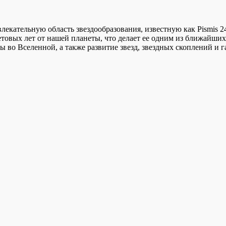
екательную область звездообразования, известную как Pismis 2
етовых лет от нашей планеты, что делает ее одним из ближайши
во Вселенной, а также развитие звезд, звездных скоплений и г