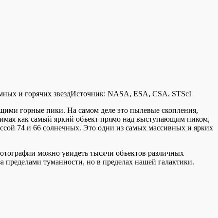
мных и горячих звезд
Источник:
NASA, ESA, CSA, STScI
ющими горные пики. На самом деле это пылевые скопления,
димая как самый яркий объект прямо над выступающим пиком,
ассой 74 и 66 солнечных. Это одни из самых массивных и ярких
отографии можно увидеть тысячи объектов различных
а пределами туманности, но в пределах нашей галактики.