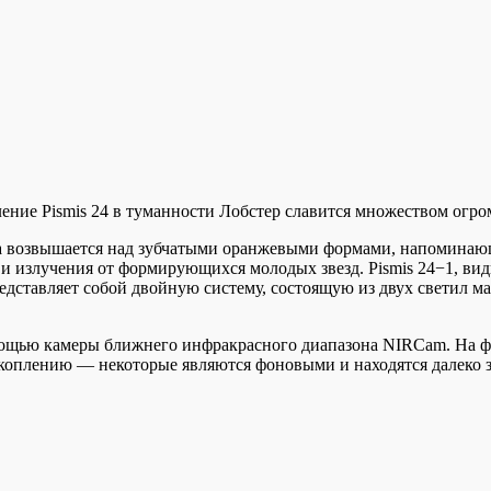
ение Pismis 24 в туманности Лобстер славится множеством огро
 Она возвышается над зубчатыми оранжевыми формами, напомина
и излучения от формирующихся молодых звезд. Pismis 24−1, ви
редставляет собой двойную систему, состоящую из двух светил м
ощью камеры ближнего инфракрасного диапазона NIRCam. На ф
 скоплению — некоторые являются фоновыми и находятся далеко з