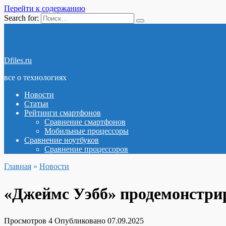
Перейти к содержанию
Search for:
Dfiles.ru
все о технологиях
Новости
Статьи
Рейтинги смартфонов
Сравнение смартфонов
Мобильные процессоры
Сравнение ноутбуков
Сравнение процессоров
Главная
»
Новости
«Джеймс Уэбб» продемонстрир
Просмотров
4
Опубликовано
07.09.2025