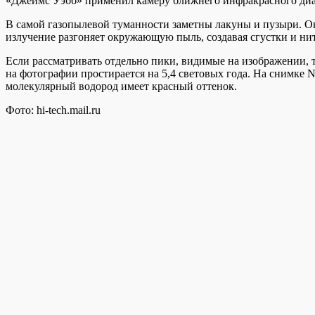
«Джеймс Уэбб» применил камеру ближнего инфракрасного ди
В самой газопылевой туманности заметны лакуны и пузыри. О
излучение разгоняет окружающую пыль, создавая сгустки и нит
Если рассматривать отдельно пики, видимые на изображении, 
на фотографии простирается на 5,4 световых года. На снимке
молекулярный водород имеет красный оттенок.
Фото: hi-tech.mail.ru