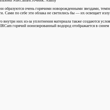
апазона NIRCam
Источник:
Alamy
ни образуются очень горячими новорожденными звездами, темпе
и. Сами по себе эти облака не светились бы — их освещает излу
то внутри них из-за уплотнения материала также создаются усл
 NIRCam горячий ионизированный водород отображается в синем