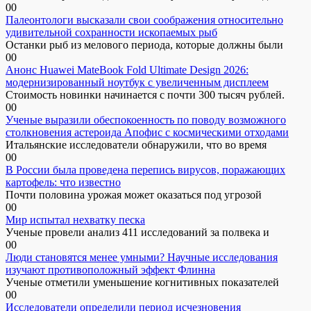
0
0
Палеонтологи высказали свои соображения относительно
удивительной сохранности ископаемых рыб
Останки рыб из мелового периода, которые должны были
0
0
Анонс Huawei MateBook Fold Ultimate Design 2026:
модернизированный ноутбук с увеличенным дисплеем
Стоимость новинки начинается с почти 300 тысяч рублей.
0
0
Ученые выразили обеспокоенность по поводу возможного
столкновения астероида Апофис с космическими отходами
Итальянские исследователи обнаружили, что во время
0
0
В России была проведена перепись вирусов, поражающих
картофель: что известно
Почти половина урожая может оказаться под угрозой
0
0
Мир испытал нехватку песка
Ученые провели анализ 411 исследований за полвека и
0
0
Люди становятся менее умными? Научные исследования
изучают противоположный эффект Флинна
Ученые отметили уменьшение когнитивных показателей
0
0
Исследователи определили период исчезновения