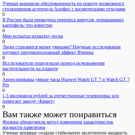
Ученые выразили обеспокоенность по поводу возможного
столкновения астероида Апофис с космическими отходами
0
В России была проведена перепись вирусов, поражающих
картофель: что известно
0
Мир испытал нехватку песка
0
Люди становятся менее умными? Научные исследования
изучают противоположный эффект Флинна
0
Исследователи определили период исчезновения
растительности на планете
0
Анонсированы умные часы Huawei Watch GT 7 и Watch GT 7
Pro
0
1,5 миллиарда рублей за отечественные телевизоры: кто
помогает заводу «Квант»
0
Вам также может понравиться
Физики обнаружили метод изменения характеристик
жидкости-хамелеона
Ученые впервые создали стабильную экситонную жидкость