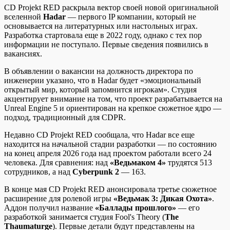
CD Projekt RED раскрыла вектор своей новой оригинальной
вселенной
Hadar
— первого IP компании, который не
основывается на литературных или настольных играх.
Разработка стартовала еще в 2022 году, однако с тех пор
информации не поступало. Первые сведения появились в
вакансиях.
В объявлении о вакансии на должность директора по
инженерии указано, что в Hadar будет «эмоциональный
открытый мир, который запомнится игрокам». Студия
акцентирует внимание на том, что проект разрабатывается на
Unreal Engine 5 и ориентирован на крепкое сюжетное ядро —
подход, традиционный для CDPR.
Недавно CD Projekt RED сообщала, что Hadar все еще
находится на начальной стадии разработки — по состоянию
на конец апреля 2026 года над проектом работали всего 24
человека. Для сравнения: над
«Ведьмаком 4»
трудятся 513
сотрудников, а над
Cyberpunk 2
— 163.
В конце мая CD Projekt RED анонсировала третье сюжетное
расширение для ролевой игры
«Ведьмак 3: Дикая Охота»
.
Аддон получил название
«Баллады прошлого»
— его
разработкой занимается студия Fool's Theory (
The
Thaumaturge
). Первые детали будут представлены на