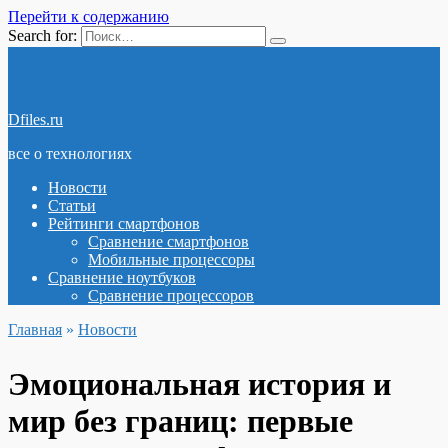
Перейти к содержанию
Search for:
Dfiles.ru
все о технологиях
Новости
Статьи
Рейтинги смартфонов
Сравнение смартфонов
Мобильные процессоры
Сравнение ноутбуков
Сравнение процессоров
Главная
»
Новости
Эмоциональная история и
мир без границ: первые