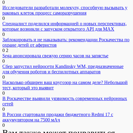
0
Исследователи разработали молекулу, способную вызывать у
раковых клеток процесс саморазрушения
0
Специалист поделился информацией о новых перспективах,
которые возникли с запуском открытого API для МАХ
0
Заблокировать и не наказывать: рекомендации Роскачества по
охране детей от аферистов
0
2
Sega анонсировала свежую серию часов на запястье
0
Сбер запустил нейросети Kandinsky WM, предназначенные
для обучения роботов и беспилотных аппаратов
0
Насколько обширен ваш кругозор на самом деле? Небольшой
тест, который это выявит
0
В Роскачестве выявили уязвимость современных нейронных
сетей
0
В России стартовали продажи бюджетного Redmi 17 с
аккумулятором на 7500 мАч
0
Вам также может понравиться