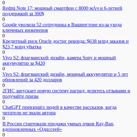
0
Redmi Note 17: мощный смартфон с 8000 мАч и 6-летней
поддержкой за 300$
0
Google уволила 52 сотрудника в Вашингтоне из-за ухода
ключевых инженеров
0
Кредитный риск Oracle достиг рекорда: $638 млрд заказов и
$23,7 млрд убытка
0
Vivo S2: флагманский дизайн, камера Sony и мощный
аккумулятор за $420
0
Vivo S2: флагманский дизайн, мощный аккумулятор и 5 лет
обновлений за 420 долларов
0
2ГИС запускает новую систему наград: делитесь отзывами и
получайте призы
0
ChatGPT превзошёл людей в качестве рассказов, когда
читатели не знали автора
0
В России стартовали продажи умных очков Ray-Ban,
вдохновленных «Одиссеей»
0