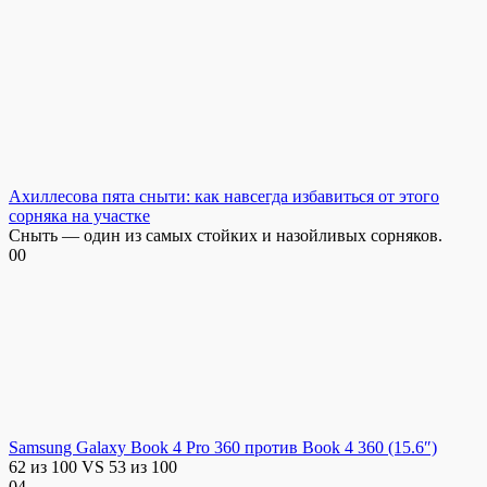
Ахиллесова пята сныти: как навсегда избавиться от этого
сорняка на участке
Сныть — один из самых стойких и назойливых сорняков.
0
0
Samsung Galaxy Book 4 Pro 360 против Book 4 360 (15.6″)
62 из 100 VS 53 из 100
0
4