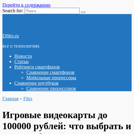
Перейти к содержанию
Search for:
Dfiles.ru
все о технологиях
Новости
Статьи
Рейтинги смартфонов
Сравнение смартфонов
Мобильные процессоры
Сравнение ноутбуков
Сравнение процессоров
Главная
»
Files
Игровые видеокарты до
100000 рублей: что выбрать и