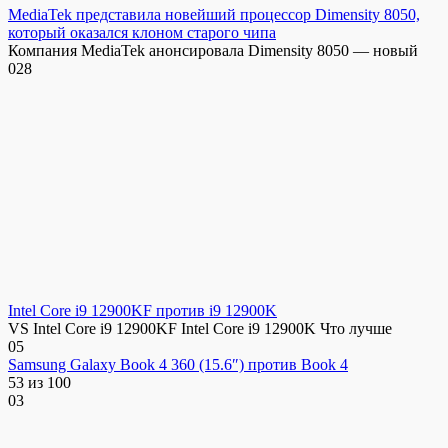
MediaTek представила новейший процессор Dimensity 8050,
который оказался клоном старого чипа
Компания MediaTek анонсировала Dimensity 8050 — новый
0
28
Intel Core i9 12900KF против i9 12900K
VS Intel Core i9 12900KF Intel Core i9 12900K Что лучше
0
5
Samsung Galaxy Book 4 360 (15.6″) против Book 4
53 из 100
0
3