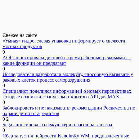
Свежее на сайте
«Умная» гидрогелевая упаковка информирует о свежести
мясных продуктов
0
AOC анонсировала дисплей с тремя рабочими режимами —
какие функции он предлагает
0
Исследователи разработали молекулу, способную вызывать у
раковых клеток процесс саморазрушения
0
Специалист поделился информацией о новых перспективах,
которые возникли с запуском открытого API для МАХ
0
Заблокировать и не наказывать: рекомендации Роскачества по
охране детей от аферистов
0
2
Sega анонсировала свежую серию часов на запястье
0
Сбер запустил нейросети Kandinsky WM, предназначенные