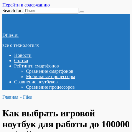
Перейти к содержанию
Search for:
Dfiles.ru
все о технологиях
Новости
Статьи
Рейтинги смартфонов
Сравнение смартфонов
Мобильные процессоры
Сравнение ноутбуков
Сравнение процессоров
Главная
»
Files
Как выбрать игровой
ноутбук для работы до 100000