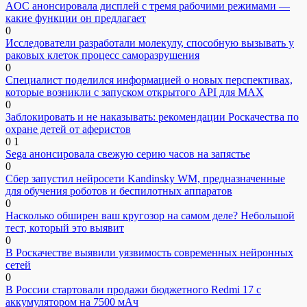
AOC анонсировала дисплей с тремя рабочими режимами —
какие функции он предлагает
0
Исследователи разработали молекулу, способную вызывать у
раковых клеток процесс саморазрушения
0
Специалист поделился информацией о новых перспективах,
которые возникли с запуском открытого API для МАХ
0
Заблокировать и не наказывать: рекомендации Роскачества по
охране детей от аферистов
0
1
Sega анонсировала свежую серию часов на запястье
0
Сбер запустил нейросети Kandinsky WM, предназначенные
для обучения роботов и беспилотных аппаратов
0
Насколько обширен ваш кругозор на самом деле? Небольшой
тест, который это выявит
0
В Роскачестве выявили уязвимость современных нейронных
сетей
0
В России стартовали продажи бюджетного Redmi 17 с
аккумулятором на 7500 мАч