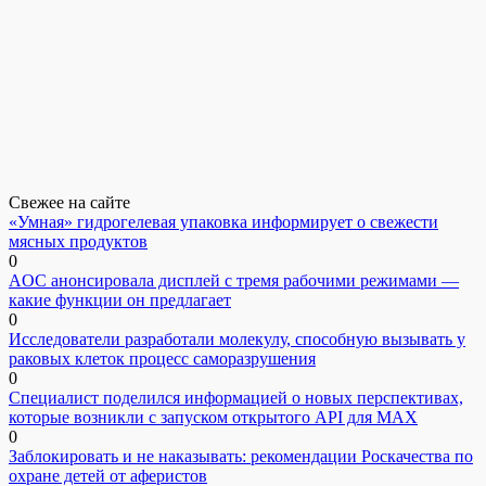
Свежее на сайте
«Умная» гидрогелевая упаковка информирует о свежести
мясных продуктов
0
AOC анонсировала дисплей с тремя рабочими режимами —
какие функции он предлагает
0
Исследователи разработали молекулу, способную вызывать у
раковых клеток процесс саморазрушения
0
Специалист поделился информацией о новых перспективах,
которые возникли с запуском открытого API для МАХ
0
Заблокировать и не наказывать: рекомендации Роскачества по
охране детей от аферистов