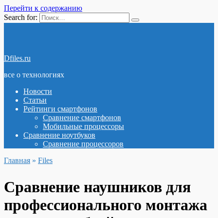
Перейти к содержанию
Search for:
Dfiles.ru
все о технологиях
Новости
Статьи
Рейтинги смартфонов
Сравнение смартфонов
Мобильные процессоры
Сравнение ноутбуков
Сравнение процессоров
Главная
»
Files
Сравнение наушников для
профессионального монтажа