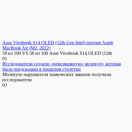
Asus Vivobook S14 OLED (12th Gen Intel) против Apple
MacBook Air (M2, 2022)
59 из 100 VS 58 из 100 Asus Vivobook S14 OLED (12th
0
1
Исследователи создали «невозможную» молекулу, которая
была предсказана в прошлом столетии
Молекулу-нарушителя химических законов получили
исследователи
0
3