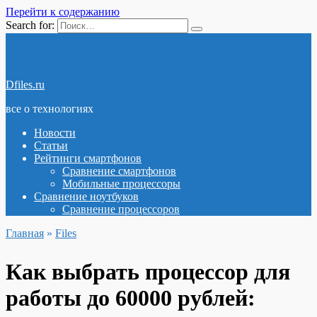
Перейти к содержанию
Search for:
Dfiles.ru
все о технологиях
Новости
Статьи
Рейтинги смартфонов
Сравнение смартфонов
Мобильные процессоры
Сравнение ноутбуков
Сравнение процессоров
Главная
»
Files
Как выбрать процессор для
работы до 60000 рублей: