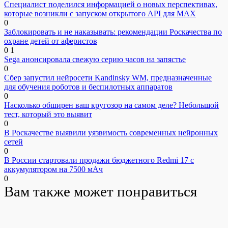
Специалист поделился информацией о новых перспективах,
которые возникли с запуском открытого API для МАХ
0
Заблокировать и не наказывать: рекомендации Роскачества по
охране детей от аферистов
0
1
Sega анонсировала свежую серию часов на запястье
0
Сбер запустил нейросети Kandinsky WM, предназначенные
для обучения роботов и беспилотных аппаратов
0
Насколько обширен ваш кругозор на самом деле? Небольшой
тест, который это выявит
0
В Роскачестве выявили уязвимость современных нейронных
сетей
0
В России стартовали продажи бюджетного Redmi 17 с
аккумулятором на 7500 мАч
0
Вам также может понравиться