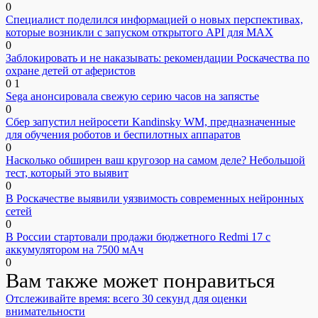
0
Специалист поделился информацией о новых перспективах,
которые возникли с запуском открытого API для МАХ
0
Заблокировать и не наказывать: рекомендации Роскачества по
охране детей от аферистов
0
1
Sega анонсировала свежую серию часов на запястье
0
Сбер запустил нейросети Kandinsky WM, предназначенные
для обучения роботов и беспилотных аппаратов
0
Насколько обширен ваш кругозор на самом деле? Небольшой
тест, который это выявит
0
В Роскачестве выявили уязвимость современных нейронных
сетей
0
В России стартовали продажи бюджетного Redmi 17 с
аккумулятором на 7500 мАч
0
Вам также может понравиться
Отслеживайте время: всего 30 секунд для оценки
внимательности