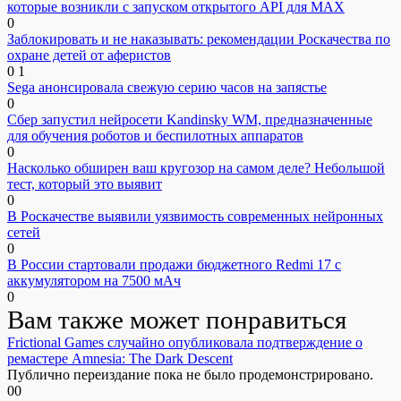
которые возникли с запуском открытого API для МАХ
0
Заблокировать и не наказывать: рекомендации Роскачества по
охране детей от аферистов
0
1
Sega анонсировала свежую серию часов на запястье
0
Сбер запустил нейросети Kandinsky WM, предназначенные
для обучения роботов и беспилотных аппаратов
0
Насколько обширен ваш кругозор на самом деле? Небольшой
тест, который это выявит
0
В Роскачестве выявили уязвимость современных нейронных
сетей
0
В России стартовали продажи бюджетного Redmi 17 с
аккумулятором на 7500 мАч
0
Вам также может понравиться
Frictional Games случайно опубликовала подтверждение о
ремастере Amnesia: The Dark Descent
Публично переиздание пока не было продемонстрировано.
0
0