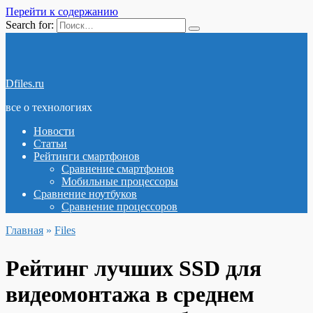
Перейти к содержанию
Search for:
Dfiles.ru
все о технологиях
Новости
Статьи
Рейтинги смартфонов
Сравнение смартфонов
Мобильные процессоры
Сравнение ноутбуков
Сравнение процессоров
Главная
»
Files
Рейтинг лучших SSD для
видеомонтажа в среднем