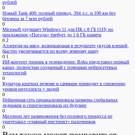
рублей
0
Новый Tank 400: полный привод, 394 л.с. и 100 км без
бензина за 7 млн рублей
0
Microsoft улучшает Windows 11 для ПК с 8 ГБ ОЗУ, но
приложение «Погода» требует до 1,6 ГБ памяти
0
2
Аллергия на мясо, возникающая в результате укусов клещей,
быстро увеличивается по всему земному шару
0
1
ИИ-контент проник в телевидение: Roku представил первый
канал, полностью созданный с помощью нейросетевых
технологий
0
Культура кратких резюме и саммари приводит к снижению
уровня интеллекта у людей
0
Нейронная сеть проанализировала размеры глобальных
ледников и спрогнозировала их будущее
0
Миллион лет размножения без полового процесса не
уничтожил «главный инстинкт» палочников
0
Вам также может понравиться