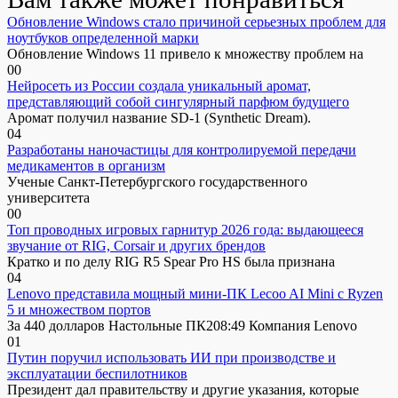
Обновление Windows стало причиной серьезных проблем для
ноутбуков определенной марки
Обновление Windows 11 привело к множеству проблем на
0
0
Нейросеть из России создала уникальный аромат,
представляющий собой сингулярный парфюм будущего
Аромат получил название SD-1 (Synthetic Dream).
0
4
Разработаны наночастицы для контролируемой передачи
медикаментов в организм
Ученые Санкт-Петербургского государственного
университета
0
0
Топ проводных игровых гарнитур 2026 года: выдающееся
звучание от RIG, Corsair и других брендов
Кратко и по делу RIG R5 Spear Pro HS была признана
0
4
Lenovo представила мощный мини-ПК Lecoo AI Mini с Ryzen
5 и множеством портов
За 440 долларов Настольные ПК208:49 Компания Lenovo
0
1
Путин поручил использовать ИИ при производстве и
эксплуатации беспилотников
Президент дал правительству и другие указания, которые