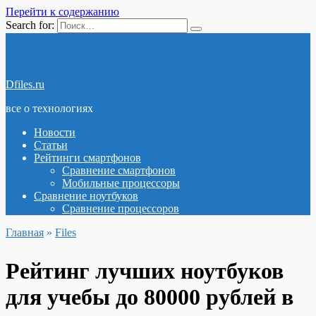
Перейти к содержанию
Search for:
Dfiles.ru
все о технологиях
Новости
Статьи
Рейтинги смартфонов
Сравнение смартфонов
Мобильные процессоры
Сравнение ноутбуков
Сравнение процессоров
Главная
»
Files
Рейтинг лучших ноутбуков
для учебы до 80000 рублей в