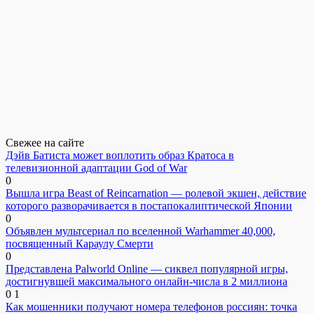
Свежее на сайте
Дэйв Батиста может воплотить образ Кратоса в
телевизионной адаптации God of War
0
Вышла игра Beast of Reincarnation — ролевой экшен, действие
которого разворачивается в постапокалиптической Японии
0
Объявлен мультсериал по вселенной Warhammer 40,000,
посвященный Караулу Смерти
0
Представлена Palworld Online — сиквел популярной игры,
достигнувшей максимального онлайн-числа в 2 миллиона
0
1
Как мошенники получают номера телефонов россиян: точка