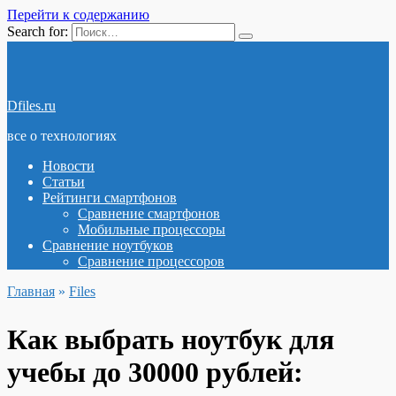
Перейти к содержанию
Search for:
Dfiles.ru
все о технологиях
Новости
Статьи
Рейтинги смартфонов
Сравнение смартфонов
Мобильные процессоры
Сравнение ноутбуков
Сравнение процессоров
Главная
»
Files
Как выбрать ноутбук для
учебы до 30000 рублей: