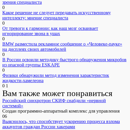
зрения специалиста
0
Какое решение не следует передавать искусственному
интеллекту: мнение специалиста
0
От тревоги к гармонии: как наш мозг осваивает
игнорирование звона в ушах
0
BMW разместила рекламное сообщение о «Человеке-пауке»
на дисплеях своих автомобилей
0
В России освоили методику быстрого обнаружения микробов
из опасной группы ESKAPE
0
Физики обнаружили метод изменения характеристик
жидкости-хамелеона
0
1
Вам также может понравиться
Российский синхротрон СКИФ снабдили «нервной
системой»
Создан программно-аппаратный комплекс для управления
0
6
Выяснилось, что способствует ускорению процесса взлома
аккаунтов граждан России хакерами