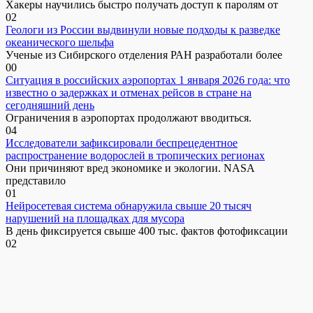
Хакеры научились быстро получать доступ к паролям от
0
2
Геологи из России выдвинули новые подходы к разведке
океанического шельфа
Ученые из Сибирского отделения РАН разработали более
0
0
Ситуация в российских аэропортах 1 января 2026 года: что
известно о задержках и отменах рейсов в стране на
сегодняшний день
Ограничения в аэропортах продолжают вводиться.
0
4
Исследователи зафиксировали беспрецедентное
распространение водорослей в тропических регионах
Они причиняют вред экономике и экологии. NASA
представило
0
1
Нейросетевая система обнаружила свыше 20 тысяч
нарушений на площадках для мусора
В день фиксируется свыше 400 тыс. фактов фотофиксации
0
2