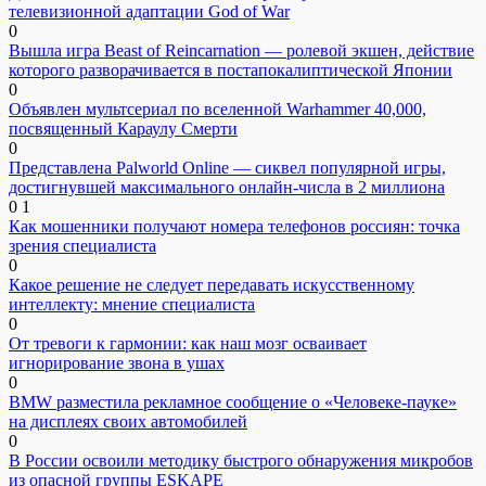
телевизионной адаптации God of War
0
Вышла игра Beast of Reincarnation — ролевой экшен, действие
которого разворачивается в постапокалиптической Японии
0
Объявлен мультсериал по вселенной Warhammer 40,000,
посвященный Караулу Смерти
0
Представлена Palworld Online — сиквел популярной игры,
достигнувшей максимального онлайн-числа в 2 миллиона
0
1
Как мошенники получают номера телефонов россиян: точка
зрения специалиста
0
Какое решение не следует передавать искусственному
интеллекту: мнение специалиста
0
От тревоги к гармонии: как наш мозг осваивает
игнорирование звона в ушах
0
BMW разместила рекламное сообщение о «Человеке-пауке»
на дисплеях своих автомобилей
0
В России освоили методику быстрого обнаружения микробов
из опасной группы ESKAPE