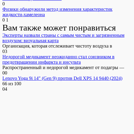
0
Физики обнаружили метод изменения характеристик
жидкости-хамелеона
0
1
Вам также может понравиться
Эксперты назвали страны с самым чистым и загрязненным
воздухом: визуальная карта
Организация, которая отслеживает чистоту воздуха в
0
3
Недорогой медикамент неожиданно стал союзником в
предотвращении инфаркта и инсульта
Распространенный и недорогой медикамент от подагры —
0
0
Lenovo Yoga 9i 14″ (Gen 9) против Dell XPS 14 9440 (2024)
66 из 100
0
4