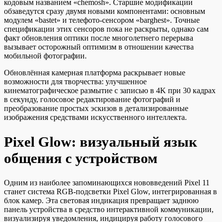
кодовым названием «chemosh». Старшие модификации
обзаведутся сразу двумя новыми компонентами: основным
модулем «bastet» и телефото-сенсором «barghest». Точные
спецификации этих сенсоров пока не раскрыты, однако сам
факт обновления оптики после многолетнего перерыва
вызывает осторожный оптимизм в отношении качества
мобильной фотографии.
Обновлённая камерная платформа раскрывает новые
возможности для творчества: улучшенное
кинематографическое размытие с записью в 4K при 30 кадрах
в секунду, голосовое редактирование фотографий и
преобразование простых эскизов в детализированные
изображения средствами искусственного интеллекта.
Pixel Glow: визуальный язык
общения с устройством
Одним из наиболее запоминающихся нововведений Pixel 11
станет система RGB-подсветки Pixel Glow, интегрированная в
блок камер. Эта световая индикация превращает заднюю
панель устройства в средство интерактивной коммуникации,
визуализируя уведомления, индицируя работу голосового