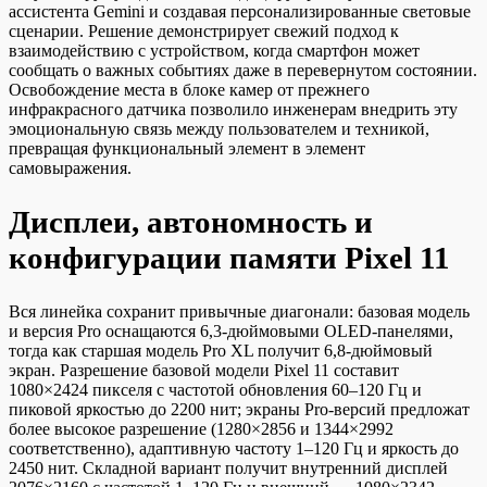
ассистента Gemini и создавая персонализированные световые
сценарии. Решение демонстрирует свежий подход к
взаимодействию с устройством, когда смартфон может
сообщать о важных событиях даже в перевернутом состоянии.
Освобождение места в блоке камер от прежнего
инфракрасного датчика позволило инженерам внедрить эту
эмоциональную связь между пользователем и техникой,
превращая функциональный элемент в элемент
самовыражения.
Дисплеи, автономность и
конфигурации памяти Pixel 11
Вся линейка сохранит привычные диагонали: базовая модель
и версия Pro оснащаются 6,3-дюймовыми OLED-панелями,
тогда как старшая модель Pro XL получит 6,8-дюймовый
экран. Разрешение базовой модели Pixel 11 составит
1080×2424 пикселя с частотой обновления 60–120 Гц и
пиковой яркостью до 2200 нит; экраны Pro-версий предложат
более высокое разрешение (1280×2856 и 1344×2992
соответственно), адаптивную частоту 1–120 Гц и яркость до
2450 нит. Складной вариант получит внутренний дисплей