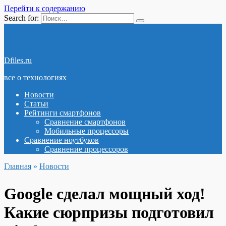
Перейти к содержанию
Search for:
Dfiles.ru
все о технологиях
Новости
Статьи
Рейтинги смартфонов
Сравнение смартфонов
Мобильные процессоры
Сравнение ноутбуков
Сравнение процессоров
Главная
»
Новости
Google сделал мощный ход!
Какие сюрпризы подготовил