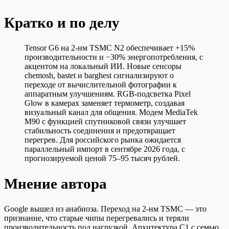
Кратко и по делу
Tensor G6 на 2-нм TSMC N2 обеспечивает +15%
производительности и −30% энергопотребления, с
акцентом на локальный ИИ. Новые сенсоры
chemosh, bastet и barghest сигнализируют о
переходе от вычислительной фотографии к
аппаратным улучшениям. RGB-подсветка Pixel
Glow в камерах заменяет термометр, создавая
визуальный канал для общения. Модем MediaTek
M90 с функцией спутниковой связи улучшает
стабильность соединения и предотвращает
перегрев. Для российского рынка ожидается
параллельный импорт в сентябре 2026 года, с
прогнозируемой ценой 75–95 тысяч рублей.
Мнение автора
Google вышел из анабиоза. Переход на 2-нм TSMC — это
признание, что старые чипы перегревались и теряли
производительность под нагрузкой. Архитектура C1 с семью