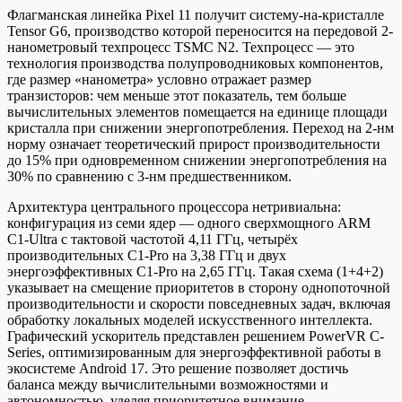
Флагманская линейка Pixel 11 получит систему-на-кристалле
Tensor G6, производство которой переносится на передовой 2-
нанометровый техпроцесс TSMC N2. Техпроцесс — это
технология производства полупроводниковых компонентов,
где размер «нанометра» условно отражает размер
транзисторов: чем меньше этот показатель, тем больше
вычислительных элементов помещается на единице площади
кристалла при снижении энергопотребления. Переход на 2-нм
норму означает теоретический прирост производительности
до 15% при одновременном снижении энергопотребления на
30% по сравнению с 3-нм предшественником.
Архитектура центрального процессора нетривиальна:
конфигурация из семи ядер — одного сверхмощного ARM
C1-Ultra с тактовой частотой 4,11 ГГц, четырёх
производительных C1-Pro на 3,38 ГГц и двух
энергоэффективных C1-Pro на 2,65 ГГц. Такая схема (1+4+2)
указывает на смещение приоритетов в сторону однопоточной
производительности и скорости повседневных задач, включая
обработку локальных моделей искусственного интеллекта.
Графический ускоритель представлен решением PowerVR C-
Series, оптимизированным для энергоэффективной работы в
экосистеме Android 17. Это решение позволяет достичь
баланса между вычислительными возможностями и
автономностью, уделяя приоритетное внимание