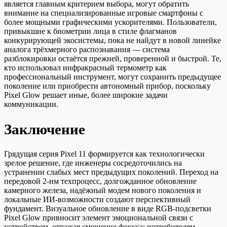
является главным критерием выбора, могут обратить
внимание на специализированные игровые смартфоны с
более мощными графическими ускорителями. Пользователи,
привыкшие к биометрии лица в стиле флагманов
конкурирующей экосистемы, пока не найдут в новой линейке
аналога трёхмерного распознавания — система
разблокировки остаётся прежней, проверенной и быстрой. Те,
кто использовал инфракрасный термометр как
профессиональный инструмент, могут сохранить предыдущее
поколение или приобрести автономный прибор, поскольку
Pixel Glow решает иные, более широкие задачи
коммуникации.
Заключение
Грядущая серия Pixel 11 формируется как технологически
зрелое решение, где инженеры сосредоточились на
устранении слабых мест предыдущих поколений. Переход на
передовой 2-нм техпроцесс, долгожданное обновление
камерного железа, надёжный модем нового поколения и
локальные ИИ-возможности создают перспективный
фундамент. Визуальное обновление в виде RGB-подсветки
Pixel Glow привносит элемент эмоциональной связи с
устройством, отражая смещение фокуса: потребителям