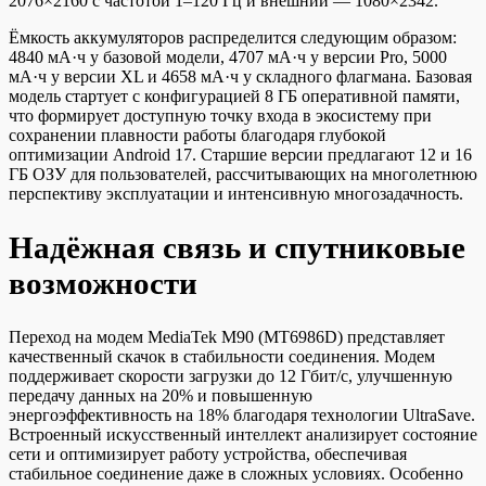
2076×2160 с частотой 1–120 Гц и внешний — 1080×2342.
Ёмкость аккумуляторов распределится следующим образом:
4840 мА·ч у базовой модели, 4707 мА·ч у версии Pro, 5000
мА·ч у версии XL и 4658 мА·ч у складного флагмана. Базовая
модель стартует с конфигурацией 8 ГБ оперативной памяти,
что формирует доступную точку входа в экосистему при
сохранении плавности работы благодаря глубокой
оптимизации Android 17. Старшие версии предлагают 12 и 16
ГБ ОЗУ для пользователей, рассчитывающих на многолетнюю
перспективу эксплуатации и интенсивную многозадачность.
Надёжная связь и спутниковые
возможности
Переход на модем MediaTek M90 (MT6986D) представляет
качественный скачок в стабильности соединения. Модем
поддерживает скорости загрузки до 12 Гбит/с, улучшенную
передачу данных на 20% и повышенную
энергоэффективность на 18% благодаря технологии UltraSave.
Встроенный искусственный интеллект анализирует состояние
сети и оптимизирует работу устройства, обеспечивая
стабильное соединение даже в сложных условиях. Особенно