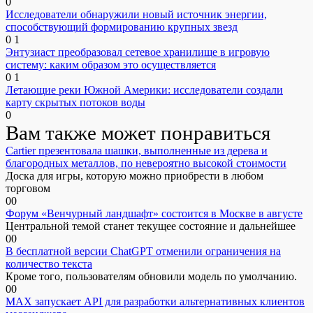
0
Исследователи обнаружили новый источник энергии,
способствующий формированию крупных звезд
0
1
Энтузиаст преобразовал сетевое хранилище в игровую
систему: каким образом это осуществляется
0
1
Летающие реки Южной Америки: исследователи создали
карту скрытых потоков воды
0
Вам также может понравиться
Cartier презентовала шашки, выполненные из дерева и
благородных металлов, по невероятно высокой стоимости
Доска для игры, которую можно приобрести в любом
торговом
0
0
Форум «Венчурный ландшафт» состоится в Москве в августе
Центральной темой станет текущее состояние и дальнейшее
0
0
В бесплатной версии ChatGPT отменили ограничения на
количество текста
Кроме того, пользователям обновили модель по умолчанию.
0
0
MAX запускает API для разработки альтернативных клиентов