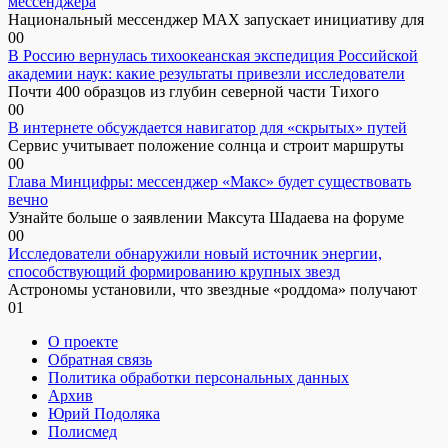
мессенджера
Национальный мессенджер MAX запускает инициативу для
0
0
В Россию вернулась тихоокеанская экспедиция Российской
академии наук: какие результаты привезли исследователи
Почти 400 образцов из глубин северной части Тихого
0
0
В интернете обсуждается навигатор для «скрытых» путей
Сервис учитывает положение солнца и строит маршруты
0
0
Глава Минцифры: мессенджер «Макс» будет существовать
вечно
Узнайте больше о заявлении Максута Шадаева на форуме
0
0
Исследователи обнаружили новый источник энергии,
способствующий формированию крупных звезд
Астрономы установили, что звездные «роддома» получают
0
1
О проекте
Обратная связь
Политика обработки персональных данных
Архив
Юрий Подоляка
Полисмед