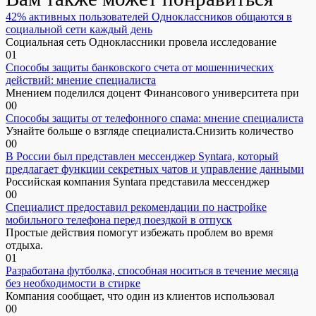
42% активных пользователей Одноклассников общаются в
социальной сети каждый день
Социальная сеть Одноклассники провела исследование
0
1
Способы защиты банковского счета от мошеннических
действий: мнение специалиста
Мнением поделился доцент Финансового университета при
0
0
Способы защиты от телефонного спама: мнение специалиста
Узнайте больше о взгляде специалиста.Снизить количество
0
0
В России был представлен мессенджер Syntara, который
предлагает функции секретных чатов и управление данными
Российская компания Syntara представила мессенджер
0
0
Специалист предоставил рекомендации по настройке
мобильного телефона перед поездкой в отпуск
Простые действия помогут избежать проблем во время
отдыха.
0
1
Разработана футболка, способная носиться в течение месяца
без необходимости в стирке
Компания сообщает, что один из клиентов использовал
0
0