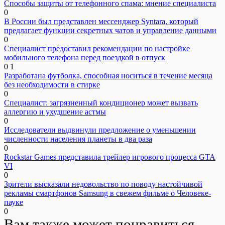
Способы защиты от телефонного спама: мнение специалиста
0
В России был представлен мессенджер Syntara, который
предлагает функции секретных чатов и управление данными
0
Специалист предоставил рекомендации по настройке
мобильного телефона перед поездкой в отпуск
0
1
Разработана футболка, способная носиться в течение месяца
без необходимости в стирке
0
Специалист: загрязненный кондиционер может вызвать
аллергию и ухудшение астмы
0
Исследователи выдвинули предложение о уменьшении
численности населения планеты в два раза
0
Rockstar Games представила трейлер игрового процесса GTA
VI
0
Зрители высказали недовольство по поводу настойчивой
рекламы смартфонов Samsung в свежем фильме о Человеке-
пауке
0
Вам также может понравиться