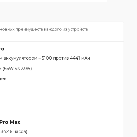
новных преимуществ каждого из устройств
ro
м аккумулятором – 5100 против 4441 мАч
 (66W vs 23W)
цев
S
Pro Max
34:46 часов)