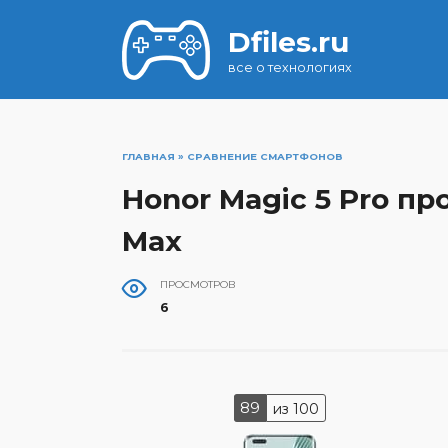
Перейти
к
Dfiles.ru
содержанию
все о технологиях
ГЛАВНАЯ
»
СРАВНЕНИЕ СМАРТФОНОВ
Honor Magic 5 Pro про
Max
ПРОСМОТРОВ
6
89
из 100