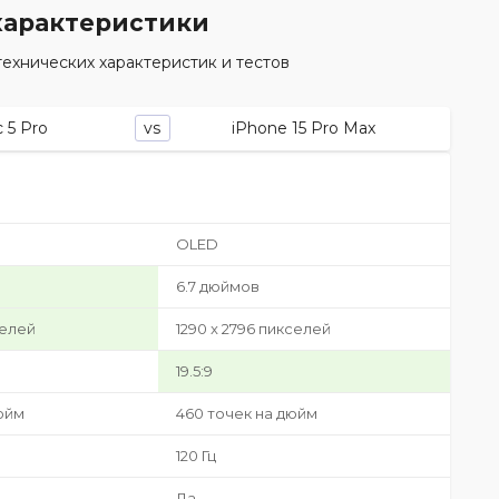
характеристики
ехнических характеристик и тестов
 5 Pro
iPhone 15 Pro Max
vs
OLED
6.7 дюймов
селей
1290 x 2796 пикселей
19.5:9
юйм
460 точек на дюйм
120 Гц
Да