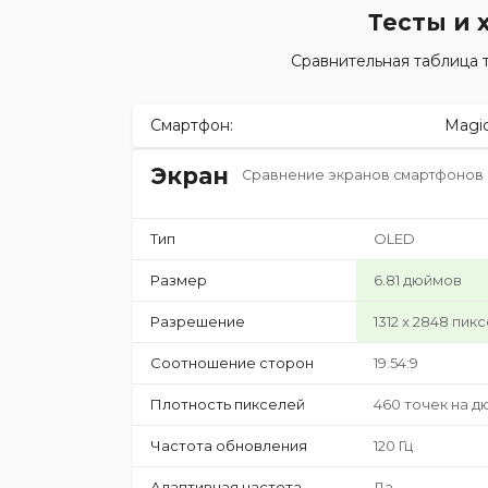
Тесты и 
Сравнительная таблица т
Смартфон:
Magic
Экран
Сравнение экранов смартфонов
Тип
OLED
Размер
6.81 дюймов
Разрешение
1312 x 2848 пик
Соотношение сторон
19.54:9
Плотность пикселей
460 точек на д
Частота обновления
120 Гц
Адаптивная частота
Да