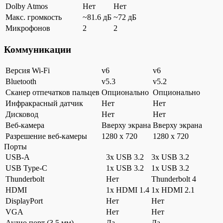
Dolby Atmos
Нет
Нет
Макс. громкость
~81.6 дБ
~72 дБ
Микрофонов
2
2
Коммуникации
Версия Wi-Fi
v6
v6
Bluetooth
v5.3
v5.2
Сканер отпечатков пальцев
Опционально
Опционально
Инфракрасный датчик
Нет
Нет
Дисковод
Нет
Нет
Веб-камера
Вверху экрана
Вверху экрана
Разрешение веб-камеры
1280 x 720
1280 x 720
Порты
USB-A
3x USB 3.2
3x USB 3.2
USB Type-C
1x USB 3.2
1x USB 3.2
Thunderbolt
Нет
Thunderbolt 4
HDMI
1x HDMI 1.4
1x HDMI 2.1
DisplayPort
Нет
Нет
VGA
Нет
Нет
Аудио порт (3.5 мм)
Да
Да