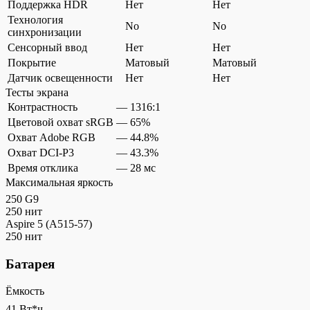
Поддержка HDR
Нет
Нет
Технология
No
No
синхронизации
Сенсорный ввод
Нет
Нет
Покрытие
Матовый
Матовый
Датчик освещенности
Нет
Нет
Тесты экрана
Контрастность
—
1316:1
Цветовой охват sRGB
—
65%
Охват Adobe RGB
—
44.8%
Охват DCI-P3
—
43.3%
Время отклика
—
28 мс
Максимальная яркость
250 G9
250 нит
Aspire 5 (A515-57)
250 нит
Батарея
Ёмкость
41 Вт*ч