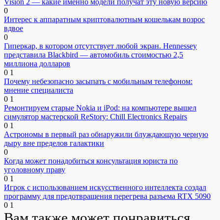
Vision 2 — какие именно модели получат эту новую версию
0
Интерес к аппаратным криптовалютным кошелькам возрос
вдвое
0
Гиперкар, в котором отсутствует любой экран. Hennessey
представила Blackbird — автомобиль стоимостью 2,5
миллиона долларов
0
1
Почему небезопасно засыпать с мобильным телефоном:
мнение специалиста
0
1
Ремонтируем старые Nokia и iPod: на компьютере вышел
симулятор мастерской ReStory: Chill Electronics Repairs
0
1
Астрономы в первый раз обнаружили блуждающую черную
дыру вне пределов галактики
0
Когда может понадобиться консультация юриста по
уголовному праву
0
1
Игрок с использованием искусственного интеллекта создал
программу для предотвращения перегрева разъема RTX 5090
0
1
Вам также может понравиться