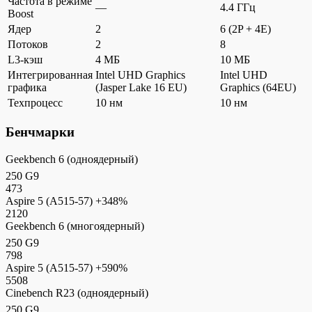
Частота в режиме
—
4.4 ГГц
Boost
Ядер
2
6 (2P + 4E)
Потоков
2
8
L3-кэш
4 МБ
10 МБ
Интегрированная
Intel UHD Graphics
Intel UHD
графика
(Jasper Lake 16 EU)
Graphics (64EU)
Техпроцесс
10 нм
10 нм
Бенчмарки
Geekbench 6 (одноядерный)
250 G9
473
Aspire 5 (A515-57)
+348%
2120
Geekbench 6 (многоядерный)
250 G9
798
Aspire 5 (A515-57)
+590%
5508
Cinebench R23 (одноядерный)
250 G9