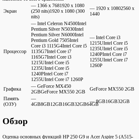
— 1366 x 7681920 x 1080
— 1920 x 10802560 x
Экран
(250 nits)1920 x 1080 (300
1440
nits)
— Intel Celeron N4500Intel
Pentium Silver N5030Intel
Pentium Silver N6000Intel
— Intel Core i3
Pentium Gold 7505Intel
1215UIntel Core i5
Core i3 1115G4Intel Core i5
1235UIntel Core i5
Процессор
1135G7Intel Core i7
1240PIntel Core i7
1165G7Intel Core i3
1255UIntel Core i7
1215UIntel Core i5
1260P
1235UIntel Core i5
1240PIntel Core i7
1255UIntel Core i7 1260P
— GeForce MX450
Графика
GeForce MX550 2GB
2GBGeForce MX550 2GB
Память
—
— 8GB16GB32GB
(ОЗУ)
4GB8GB12GB16GB32GB64GB
Обзор
Оценка основных функций HP 250 G9 и Acer Aspire 5 (A515-