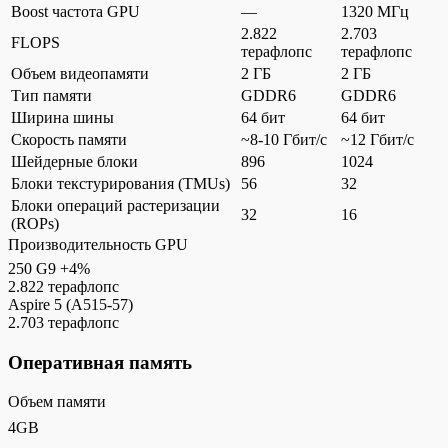
Boost частота GPU
—
1320 МГц
2.822
2.703
FLOPS
терафлопс
терафлопс
Объем видеопамяти
2 ГБ
2 ГБ
Тип памяти
GDDR6
GDDR6
Ширина шины
64 бит
64 бит
Скорость памяти
~8-10 Гбит/с
~12 Гбит/с
Шейдерные блоки
896
1024
Блоки текстурирования (TMUs)
56
32
Блоки операций растеризации
32
16
(ROPs)
Производительность GPU
250 G9
+4%
2.822 терафлопс
Aspire 5 (A515-57)
2.703 терафлопс
Оперативная память
Объем памяти
4GB