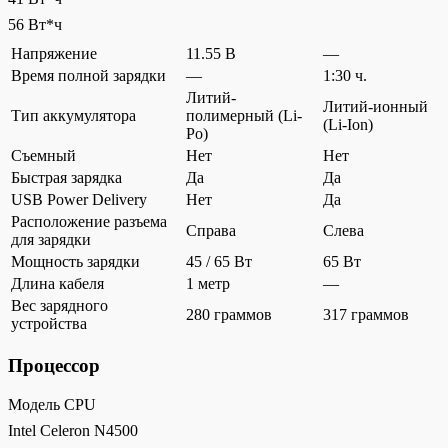
56 Вт*ч
Напряжение
11.55 В
—
Время полной зарядки
—
1:30 ч.
Литий-
Литий-ионный
Тип аккумулятора
полимерный (Li-
(Li-Ion)
Po)
Съемный
Нет
Нет
Быстрая зарядка
Да
Да
USB Power Delivery
Нет
Да
Расположение разъема
Справа
Слева
для зарядки
Мощность зарядки
45 / 65 Вт
65 Вт
Длина кабеля
1 метр
—
Вес зарядного
280 граммов
317 граммов
устройства
Процессор
Модель CPU
Intel Celeron N4500