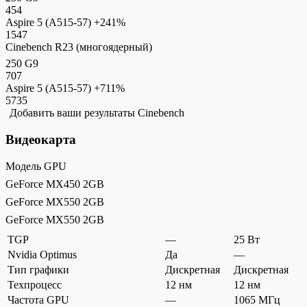
454
Aspire 5 (A515-57)
+241%
1547
Cinebench R23 (многоядерный)
250 G9
707
Aspire 5 (A515-57)
+711%
5735
Добавить ваши результаты Cinebench
Видеокарта
Модель GPU
GeForce MX450 2GB
GeForce MX550 2GB
GeForce MX550 2GB
TGP
—
25 Вт
Nvidia Optimus
Да
—
Тип графики
Дискретная
Дискретная
Техпроцесс
12 нм
12 нм
Частота GPU
—
1065 МГц