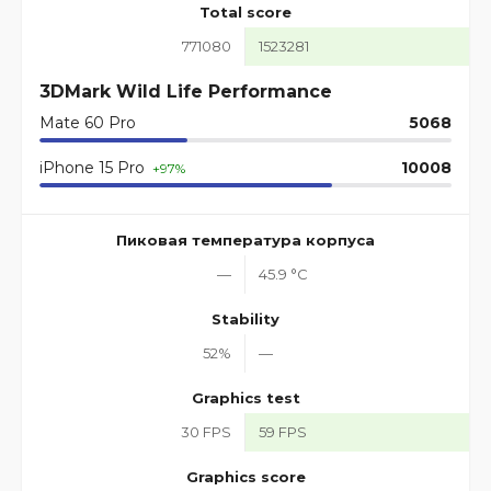
Total score
771080
1523281
3DMark Wild Life Performance
Mate 60 Pro
5068
iPhone 15 Pro
10008
+97%
Пиковая температура корпуса
—
45.9 °C
Stability
52%
—
Graphics test
30 FPS
59 FPS
Graphics score