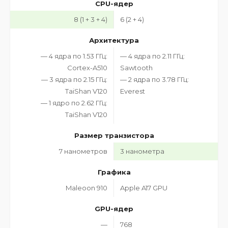
CPU-ядер
8 (1 + 3 + 4)
6 (2 + 4)
Архитектура
— 4 ядра по 1.53 ГГц:
— 4 ядра по 2.11 ГГц:
Cortex-A510
Sawtooth
— 3 ядра по 2.15 ГГц:
— 2 ядра по 3.78 ГГц:
TaiShan V120
Everest
— 1 ядро по 2.62 ГГц:
TaiShan V120
Размер транзистора
7 нанометров
3 нанометра
Графика
Maleoon 910
Apple A17 GPU
GPU-ядер
—
768