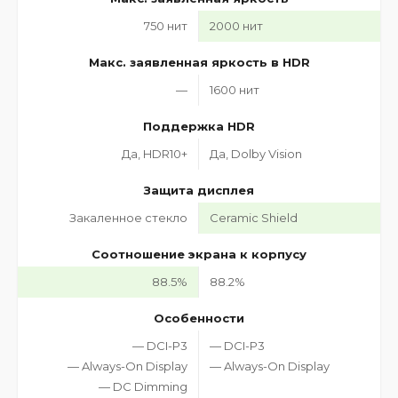
750 нит
2000 нит
Макс. заявленная яркость в HDR
—
1600 нит
Поддержка HDR
Да, HDR10+
Да, Dolby Vision
Защита дисплея
Закаленное стекло
Ceramic Shield
Соотношение экрана к корпусу
88.5%
88.2%
Особенности
— DCI-P3
— DCI-P3
— Always-On Display
— Always-On Display
— DC Dimming