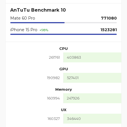
AnTuTu Benchmark 10
Mate 60 Pro
771080
iPhone 15 Pro
1523281
+98%
CPU
261761
403863
GPU
190982
527401
Memory
160994
247926
UX
160327
346440