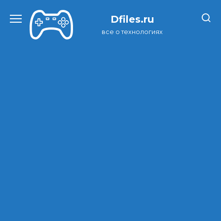
Перейти
к
Dfiles.ru
содержанию
все о технологиях