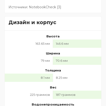
Источники:
NotebookCheck
[3]
Дизайн и корпус
Высота
163.65 мм
146.6 мм
Ширина
79 мм
70.6 мм
Толщина
8.1 мм
8.25 мм
Вес
225 граммов
187 граммов
Водонепроницаемость