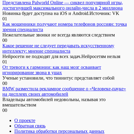
Представлена Palworld Online — сиквел популярной игры,
достигнувшей максимального онлайн-числа в 2 миллиона
Новинка будет доступна на iOS и Android.Источник: VK
0
1
Как мошенники получают номера телефонов россиян: точка
зрения специалиста
Нежелательные звонки не всегда являются следствием
0
0
Какое решение не следует передавать искусственному
интеллекту: мнение специалиста
Нейросети не подходят для всех задач.Нейросетям нельзя
0
1
От тревоги к гармонии: как наш мозг осваивает
игнорирование звона в ушах
Ученые установили, что тиннитус представляет собой
0
0
BMW разместила рекламное сообщение о «Человеке-пауке»
на дисплеях своих автомобилей
Владельцы автомобилей недовольны, называя это
вмешательством
0
0
О проекте
Обратная связь
Политика обработки персональных данных