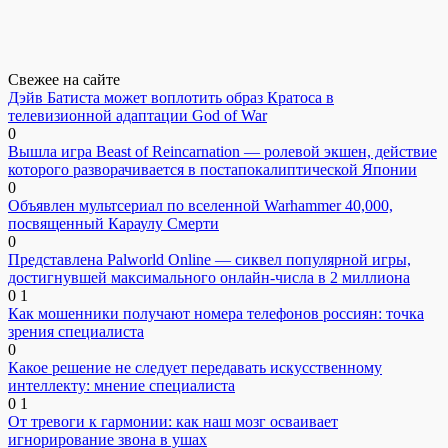
Свежее на сайте
Дэйв Батиста может воплотить образ Кратоса в
телевизионной адаптации God of War
0
Вышла игра Beast of Reincarnation — ролевой экшен, действие
которого разворачивается в постапокалиптической Японии
0
Объявлен мультсериал по вселенной Warhammer 40,000,
посвященный Караулу Смерти
0
Представлена Palworld Online — сиквел популярной игры,
достигнувшей максимального онлайн-числа в 2 миллиона
0
1
Как мошенники получают номера телефонов россиян: точка
зрения специалиста
0
Какое решение не следует передавать искусственному
интеллекту: мнение специалиста
0
1
От тревоги к гармонии: как наш мозг осваивает
игнорирование звона в ушах