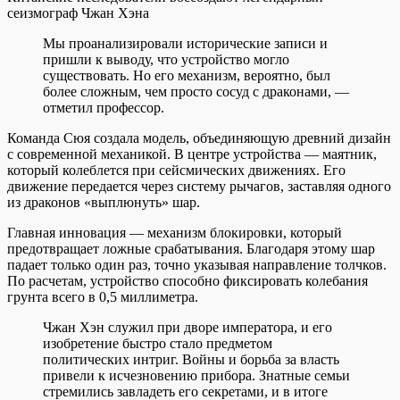
сеизмограф Чжан Хэна
Мы проанализировали исторические записи и
пришли к выводу, что устройство могло
существовать. Но его механизм, вероятно, был
более сложным, чем просто сосуд с драконами, —
отметил профессор.
Команда Сюя создала модель, объединяющую древний дизайн
с современной механикой. В центре устройства — маятник,
который колеблется при сейсмических движениях. Его
движение передается через систему рычагов, заставляя одного
из драконов «выплюнуть» шар.
Главная инновация — механизм блокировки, который
предотвращает ложные срабатывания. Благодаря этому шар
падает только один раз, точно указывая направление толчков.
По расчетам, устройство способно фиксировать колебания
грунта всего в 0,5 миллиметра.
Чжан Хэн служил при дворе императора, и его
изобретение быстро стало предметом
политических интриг. Войны и борьба за власть
привели к исчезновению прибора. Знатные семьи
стремились завладеть его секретами, и в итоге