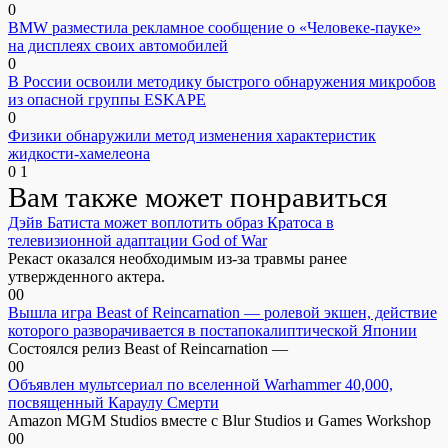
0
BMW разместила рекламное сообщение о «Человеке-пауке»
на дисплеях своих автомобилей
0
В России освоили методику быстрого обнаружения микробов
из опасной группы ESKAPE
0
Физики обнаружили метод изменения характеристик
жидкости-хамелеона
0
1
Вам также может понравиться
Дэйв Батиста может воплотить образ Кратоса в
телевизионной адаптации God of War
Рекаст оказался необходимым из-за травмы ранее
утвержденного актера.
0
0
Вышла игра Beast of Reincarnation — ролевой экшен, действие
которого разворачивается в постапокалиптической Японии
Состоялся релиз Beast of Reincarnation —
0
0
Объявлен мультсериал по вселенной Warhammer 40,000,
посвященный Караулу Смерти
Amazon MGM Studios вместе с Blur Studios и Games Workshop
0
0