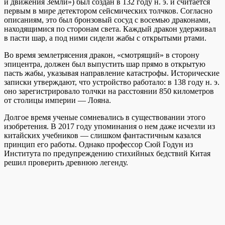
и движения Земли») был создан в 132 году н. э. и считается
первым в мире детектором сейсмических толчков. Согласно
описаниям, это был бронзовый сосуд с восемью драконами,
находящимися по сторонам света. Каждый дракон удерживал
в пасти шар, а под ними сидели жабы с открытыми ртами.
Во время землетрясения дракон, «смотрящий» в сторону
эпицентра, должен был выпустить шар прямо в открытую
пасть жабы, указывая направление катастрофы. Исторические
записки утверждают, что устройство работало: в 138 году н. э.
оно зарегистрировало толчки на расстоянии 850 километров
от столицы империи — Лояна.
Долгое время ученые сомневались в существовании этого
изобретения. В 2017 году упоминания о нем даже исчезли из
китайских учебников — слишком фантастичным казался
принцип его работы. Однако профессор Сюй Годун из
Института по предупреждению стихийных бедствий Китая
решил проверить древнюю легенду.