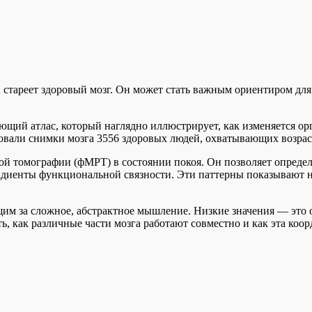
 и стареет здоровый мозг. Он может стать важным ориентиром д
щий атлас, который наглядно иллюстрирует, как изменяется орг
вали снимки мозга 3556 здоровых людей, охватывающих возраст о
й томографии (фМРТ) в состоянии покоя. Он позволяет определ
адиенты функциональной связности. Эти паттерны показывают 
щим за сложное, абстрактное мышление. Низкие значения — это
ь, как различные части мозга работают совместно и как эта коор