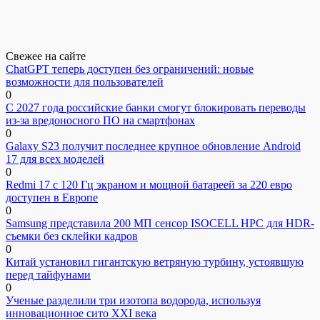
Свежее на сайте
ChatGPT теперь доступен без ограничений: новые
возможности для пользователей
0
С 2027 года российские банки смогут блокировать переводы
из-за вредоносного ПО на смартфонах
0
Galaxy S23 получит последнее крупное обновление Android
17 для всех моделей
0
Redmi 17 с 120 Гц экраном и мощной батареей за 220 евро
доступен в Европе
0
Samsung представила 200 МП сенсор ISOCELL HPC для HDR-
съемки без склейки кадров
0
Китай установил гигантскую ветряную турбину, устоявшую
перед тайфунами
0
Ученые разделили три изотопа водорода, используя
инновационное сито XXI века