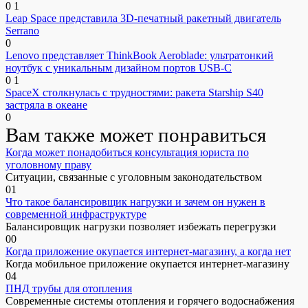
0
1
Leap Space представила 3D-печатный ракетный двигатель
Serrano
0
Lenovo представляет ThinkBook Aeroblade: ультратонкий
ноутбук с уникальным дизайном портов USB-C
0
1
SpaceX столкнулась с трудностями: ракета Starship S40
застряла в океане
0
Вам также может понравиться
Когда может понадобиться консультация юриста по
уголовному праву
Ситуации, связанные с уголовным законодательством
0
1
Что такое балансировщик нагрузки и зачем он нужен в
современной инфраструктуре
Балансировщик нагрузки позволяет избежать перегрузки
0
0
Когда приложение окупается интернет-магазину, а когда нет
Когда мобильное приложение окупается интернет-магазину
0
4
ПНД трубы для отопления
Современные системы отопления и горячего водоснабжения