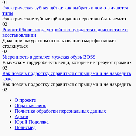
0
1
Электрическая зубная щётка: как выбрать и чем отличаются
типы
Электрические зубные щётки давно перестали быть чем-то
0
2
Ремонт iPhone: когда устройство нуждается в диагностике и
восстановлении
Даже при аккуратном использовании смартфон может
столкнуться
0
2
Уверенность в деталях: мужская обувь BOSS
В мужском гардеробе есть вещи, которые не требуют громких
0
2
Как помочь подростку справиться с прыщами и не навредить
коже
Как помочь подростку справиться с прыщами и не навредить
0
2
О проекте
Обратная связь
Политика обработки персональных данных
Архив
Юрий Подоляка
Полисмед