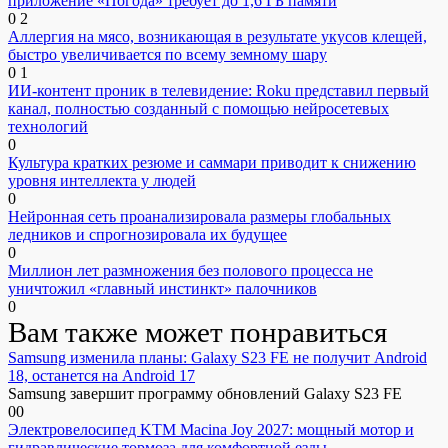
приложение «Погода» требует до 1,6 ГБ памяти
0
2
Аллергия на мясо, возникающая в результате укусов клещей,
быстро увеличивается по всему земному шару
0
1
ИИ-контент проник в телевидение: Roku представил первый
канал, полностью созданный с помощью нейросетевых
технологий
0
Культура кратких резюме и саммари приводит к снижению
уровня интеллекта у людей
0
Нейронная сеть проанализировала размеры глобальных
ледников и спрогнозировала их будущее
0
Миллион лет размножения без полового процесса не
уничтожил «главный инстинкт» палочников
0
Вам также может понравиться
Samsung изменила планы: Galaxy S23 FE не получит Android
18, останется на Android 17
Samsung завершит программу обновлений Galaxy S23 FE
0
0
Электровелосипед KTM Macina Joy 2027: мощный мотор и
гидравлические тормоза для комфортной езды