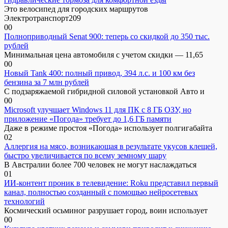
Это велосипед для городских маршрутов
Электротранспорт209
0
0
Полноприводный Senat 900: теперь со скидкой до 350 тыс.
рублей
Минимальная цена автомобиля с учетом скидки — 11,65
0
0
Новый Tank 400: полный привод, 394 л.с. и 100 км без
бензина за 7 млн рублей
С подзаряжаемой гибридной силовой установкой Авто и
0
0
Microsoft улучшает Windows 11 для ПК с 8 ГБ ОЗУ, но
приложение «Погода» требует до 1,6 ГБ памяти
Даже в режиме простоя «Погода» использует полгигабайта
0
2
Аллергия на мясо, возникающая в результате укусов клещей,
быстро увеличивается по всему земному шару
В Австралии более 700 человек не могут наслаждаться
0
1
ИИ-контент проник в телевидение: Roku представил первый
канал, полностью созданный с помощью нейросетевых
технологий
Космический осьминог разрушает город, воин использует
0
0