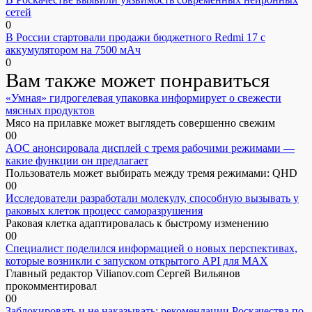
сетей
0
В России стартовали продажи бюджетного Redmi 17 с
аккумулятором на 7500 мАч
0
Вам также может понравиться
«Умная» гидрогелевая упаковка информирует о свежести
мясных продуктов
Мясо на прилавке может выглядеть совершенно свежим
0
0
AOC анонсировала дисплей с тремя рабочими режимами —
какие функции он предлагает
Пользователь может выбирать между тремя режимами: QHD
0
0
Исследователи разработали молекулу, способную вызывать у
раковых клеток процесс саморазрушения
Раковая клетка адаптировалась к быстрому изменению
0
0
Специалист поделился информацией о новых перспективах,
которые возникли с запуском открытого API для МАХ
Главный редактор Vilianov.com Сергей Вильянов
прокомментировал
0
0
Заблокировать и не наказывать: рекомендации Роскачества по