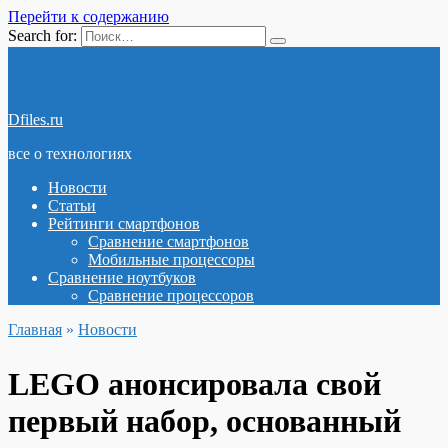
Перейти к содержанию
Search for:
Dfiles.ru
все о технологиях
Новости
Статьи
Рейтинги смартфонов
Сравнение смартфонов
Мобильные процессоры
Сравнение ноутбуков
Сравнение процессоров
Главная
»
Новости
LEGO анонсировала свой
первый набор, основанный