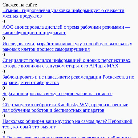
Свежее на сайте
«Умная» гидрогелевая упаковка информирует о свежести
мясных продуктов
0
AOC анонсировала дисплей с тремя рабочими режимами —
какие функции он предлагает
0
Исследователи разработали молекулу, способную вызывать у
раковых клеток процесс саморазрушения
0
Специалист поделился информацией о новых перспективах,
которые возникли с запуском открытого API для МАХ
0
Заблокировать и не наказывать: рекомендации Роскачества по
охране детей от аферистов
0
Sega анонсировала свежую серию часов на запястье
0
Сбер запустил нейросети Kandinsky WM, предназначенные
для обучения роботов и беспилотных аппаратов
0
Насколько обширен ваш кругозор на самом деле? Небольшой
тест, который это выявит
0
В Роскачестве выявили уязвимость современных нейронных