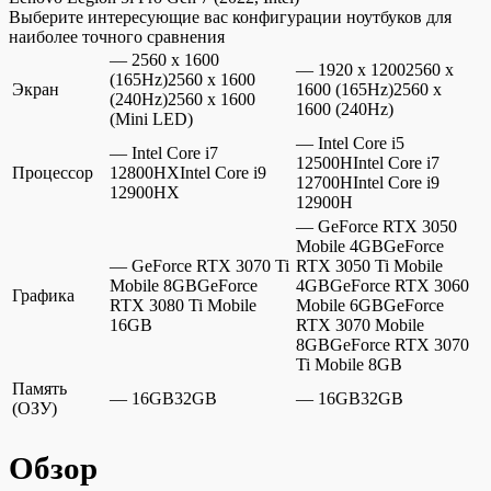
Выберите интересующие вас конфигурации ноутбуков для
наиболее точного сравнения
— 2560 x 1600
— 1920 x 12002560 x
(165Hz)2560 x 1600
Экран
1600 (165Hz)2560 x
(240Hz)2560 x 1600
1600 (240Hz)
(Mini LED)
— Intel Core i5
— Intel Core i7
12500HIntel Core i7
Процессор
12800HXIntel Core i9
12700HIntel Core i9
12900HX
12900H
— GeForce RTX 3050
Mobile 4GBGeForce
— GeForce RTX 3070 Ti
RTX 3050 Ti Mobile
Mobile 8GBGeForce
4GBGeForce RTX 3060
Графика
RTX 3080 Ti Mobile
Mobile 6GBGeForce
16GB
RTX 3070 Mobile
8GBGeForce RTX 3070
Ti Mobile 8GB
Память
— 16GB32GB
— 16GB32GB
(ОЗУ)
Обзор