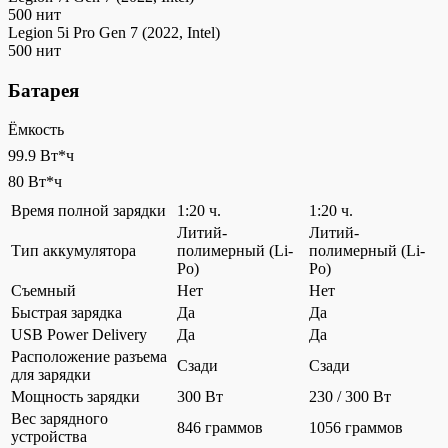
500 нит
Legion 5i Pro Gen 7 (2022, Intel)
500 нит
Батарея
Ёмкость
99.9 Вт*ч
80 Вт*ч
Время полной зарядки
1:20 ч.
1:20 ч.
Литий-
Литий-
Тип аккумулятора
полимерный (Li-
полимерный (Li-
Po)
Po)
Съемный
Нет
Нет
Быстрая зарядка
Да
Да
USB Power Delivery
Да
Да
Расположение разъема
Сзади
Сзади
для зарядки
Мощность зарядки
300 Вт
230 / 300 Вт
Вес зарядного
846 граммов
1056 граммов
устройства