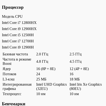
Процессор
Модель CPU
Intel Core i7 12800HX
Intel Core i9 12900HX
Intel Core i5 12500H
Intel Core i7 12700H
Intel Core i9 12900H
Базовая частота
2.0 ГГц
2.5 ГГц
Частота в режиме
4.8 ГГц
4.5 ГГц
Boost
Ядер
16 (8P + 8E)
12 (4P + 8E)
Потоков
24
16
L3-кэш
25 МБ
18 МБ
Интегрированная
Intel UHD Graphics
Intel Iris Xe Graphics
графика
(32EU)
(80EU)
Техпроцесс
10 нм
10 нм
Бенчмарки