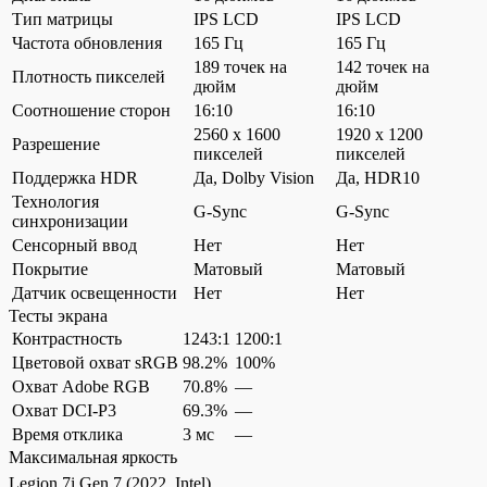
Тип матрицы
IPS LCD
IPS LCD
Частота обновления
165 Гц
165 Гц
189 точек на
142 точек на
Плотность пикселей
дюйм
дюйм
Соотношение сторон
16:10
16:10
2560 x 1600
1920 x 1200
Разрешение
пикселей
пикселей
Поддержка HDR
Да, Dolby Vision
Да, HDR10
Технология
G-Sync
G-Sync
синхронизации
Сенсорный ввод
Нет
Нет
Покрытие
Матовый
Матовый
Датчик освещенности
Нет
Нет
Тесты экрана
Контрастность
1243:1
1200:1
Цветовой охват sRGB
98.2%
100%
Охват Adobe RGB
70.8%
—
Охват DCI-P3
69.3%
—
Время отклика
3 мс
—
Максимальная яркость
Legion 7i Gen 7 (2022, Intel)