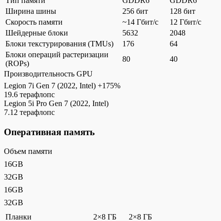
Тип памяти
GDDR6
GDDR6
Ширина шины
256 бит
128 бит
Скорость памяти
~14 Гбит/с
12 Гбит/с
Шейдерные блоки
5632
2048
Блоки текстурирования (TMUs)
176
64
Блоки операций растеризации
80
40
(ROPs)
Производительность GPU
Legion 7i Gen 7 (2022, Intel)
+175%
19.6 терафлопс
Legion 5i Pro Gen 7 (2022, Intel)
7.12 терафлопс
Оперативная память
Объем памяти
16GB
32GB
16GB
32GB
Планки
2×8 ГБ
2×8 ГБ