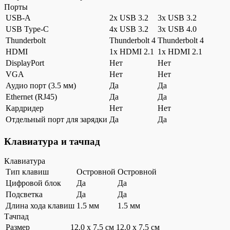
Порты
USB-A
2x USB 3.2
3x USB 3.2
USB Type-C
4x USB 3.2
3x USB 4.0
Thunderbolt
Thunderbolt 4
Thunderbolt 4
HDMI
1x HDMI 2.1
1x HDMI 2.1
DisplayPort
Нет
Нет
VGA
Нет
Нет
Аудио порт (3.5 мм)
Да
Да
Ethernet (RJ45)
Да
Да
Кардридер
Нет
Нет
Отдельный порт для зарядки
Да
Да
Клавиатура и тачпад
Клавиатура
Тип клавиш
Островной
Островной
Цифровой блок
Да
Да
Подсветка
Да
Да
Длина хода клавиш
1.5 мм
1.5 мм
Тачпад
Размер
12.0 x 7.5 см
12.0 x 7.5 см