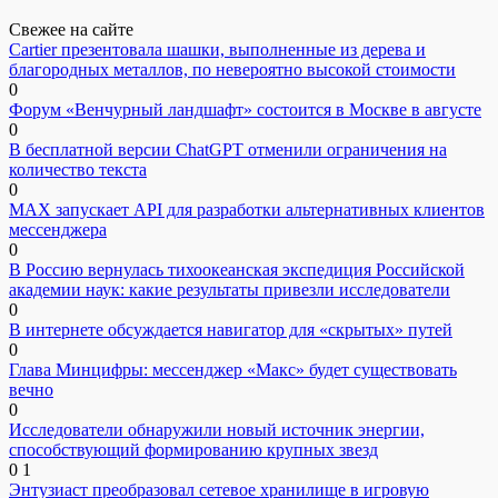
Свежее на сайте
Cartier презентовала шашки, выполненные из дерева и
благородных металлов, по невероятно высокой стоимости
0
Форум «Венчурный ландшафт» состоится в Москве в августе
0
В бесплатной версии ChatGPT отменили ограничения на
количество текста
0
MAX запускает API для разработки альтернативных клиентов
мессенджера
0
В Россию вернулась тихоокеанская экспедиция Российской
академии наук: какие результаты привезли исследователи
0
В интернете обсуждается навигатор для «скрытых» путей
0
Глава Минцифры: мессенджер «Макс» будет существовать
вечно
0
Исследователи обнаружили новый источник энергии,
способствующий формированию крупных звезд
0
1
Энтузиаст преобразовал сетевое хранилище в игровую