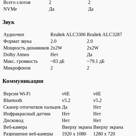
Всего слотов
2
2
NVMe
Да
Да
Звук
Аудиочип
Realtek ALC3306
Realtek ALC3287
Формат звука
2.0
2.0
Мощность динамиков
2x2W
2x2W
Dolby Atmos
Нет
Да
Макс. громкость
~83 дБ
~79.1 дБ
Микрофонов
2
2
Коммуникации
Версия Wi-Fi
v6E
v6E
Bluetooth
v5.2
v5.2
Сканер отпечатков пальцев
Да
Нет
Инфракрасный датчик
Нет
Нет
Дисковод
Нет
Нет
Веб-камера
Вверху экрана
Вверху экрана
Разрешение веб-камеры
1920 x 1080
1280 x 720