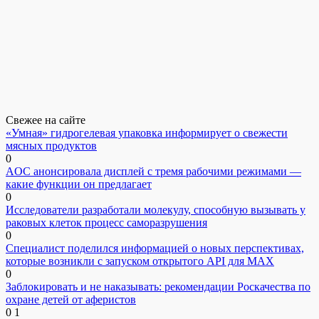
Свежее на сайте
«Умная» гидрогелевая упаковка информирует о свежести
мясных продуктов
0
AOC анонсировала дисплей с тремя рабочими режимами —
какие функции он предлагает
0
Исследователи разработали молекулу, способную вызывать у
раковых клеток процесс саморазрушения
0
Специалист поделился информацией о новых перспективах,
которые возникли с запуском открытого API для МАХ
0
Заблокировать и не наказывать: рекомендации Роскачества по
охране детей от аферистов
0
1