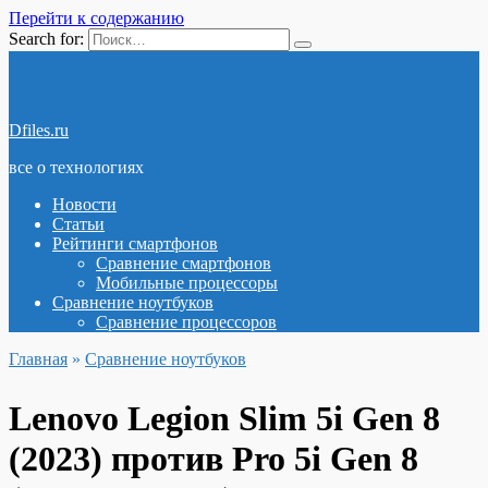
Перейти к содержанию
Search for:
Dfiles.ru
все о технологиях
Новости
Статьи
Рейтинги смартфонов
Сравнение смартфонов
Мобильные процессоры
Сравнение ноутбуков
Сравнение процессоров
Главная
»
Сравнение ноутбуков
Lenovo Legion Slim 5i Gen 8
(2023) против Pro 5i Gen 8