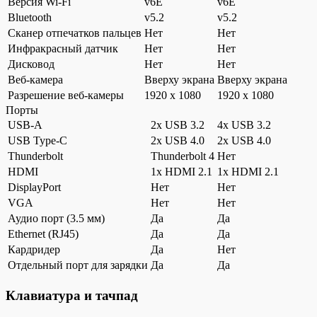
Версия Wi-Fi
v6E
v6E
Bluetooth
v5.2
v5.2
Сканер отпечатков пальцев
Нет
Нет
Инфракрасный датчик
Нет
Нет
Дисковод
Нет
Нет
Веб-камера
Вверху экрана
Вверху экрана
Разрешение веб-камеры
1920 x 1080
1920 x 1080
Порты
USB-A
2x USB 3.2
4x USB 3.2
USB Type-C
2x USB 4.0
2x USB 4.0
Thunderbolt
Thunderbolt 4
Нет
HDMI
1x HDMI 2.1
1x HDMI 2.1
DisplayPort
Нет
Нет
VGA
Нет
Нет
Аудио порт (3.5 мм)
Да
Да
Ethernet (RJ45)
Да
Да
Кардридер
Да
Нет
Отдельный порт для зарядки
Да
Да
Клавиатура и тачпад