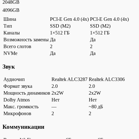
2048GB
4096GB
Шина
PCI-E Gen 4.0 (4x)
PCI-E Gen 4.0 (4x)
Тип
SSD (M2)
SSD (M2)
Каналы
1×512 ГБ
1×512 ГБ
Возможность замены
Да
Да
Всего слотов
2
2
NVMe
Да
Да
Звук
Аудиочип
Realtek ALC3287
Realtek ALC3306
Формат звука
2.0
2.0
Мощность динамиков
2x2W
2x2W
Dolby Atmos
Нет
Нет
Макс. громкость
—
~80 дБ
Микрофонов
2
2
Коммуникации