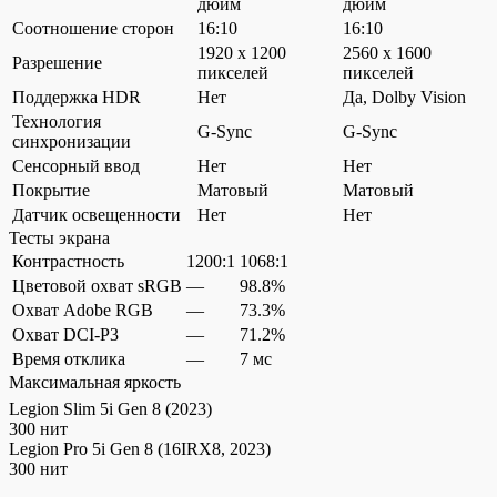
дюйм
дюйм
Соотношение сторон
16:10
16:10
1920 x 1200
2560 x 1600
Разрешение
пикселей
пикселей
Поддержка HDR
Нет
Да, Dolby Vision
Технология
G-Sync
G-Sync
синхронизации
Сенсорный ввод
Нет
Нет
Покрытие
Матовый
Матовый
Датчик освещенности
Нет
Нет
Тесты экрана
Контрастность
1200:1
1068:1
Цветовой охват sRGB
—
98.8%
Охват Adobe RGB
—
73.3%
Охват DCI-P3
—
71.2%
Время отклика
—
7 мс
Максимальная яркость
Legion Slim 5i Gen 8 (2023)
300 нит
Legion Pro 5i Gen 8 (16IRX8, 2023)
300 нит