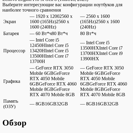
Выберите интересующие вас конфигурации ноутбуков для
наиболее точного сравнения
— 1920 x 12002560 x
— 2560 x 1600
Экран
1600 (165Hz)2560 x
(165Hz)2560 x 1600
1600 (240Hz)
(240Hz)
Батарея
— 60 Вт*ч80 Вт*ч
80 Вт*ч
— Intel Core i5
— Intel Core i5
12450HIntel Core i5
13500HXIntel Core i7
Процессор
13420HIntel Core i5
13700HXIntel Core i9
13500HIntel Core i7
13900HX
13700H
— GeForce RTX 3050
— GeForce RTX 3050
Mobile 6GBGeForce
Mobile 6GBGeForce
RTX 4050 Mobile
RTX 4050 Mobile
Графика
6GBGeForce RTX 4060
6GBGeForce RTX 4060
Mobile 8GBGeForce
Mobile 8GBGeForce
RTX 4070 Mobile 8GB
RTX 4070 Mobile 8GB
Память
— 8GB16GB32GB
— 8GB16GB32GB
(ОЗУ)
Обзор