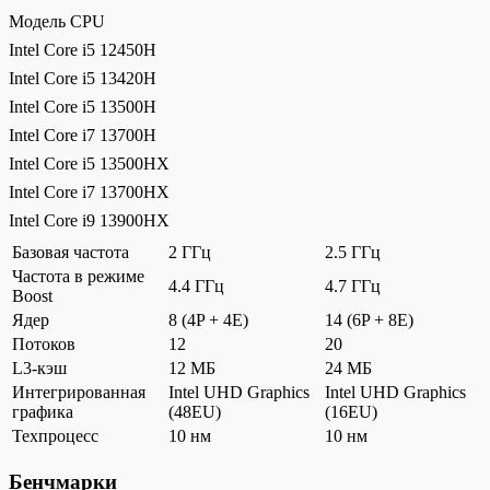
Модель CPU
Intel Core i5 12450H
Intel Core i5 13420H
Intel Core i5 13500H
Intel Core i7 13700H
Intel Core i5 13500HX
Intel Core i7 13700HX
Intel Core i9 13900HX
Базовая частота
2 ГГц
2.5 ГГц
Частота в режиме
4.4 ГГц
4.7 ГГц
Boost
Ядер
8 (4P + 4E)
14 (6P + 8E)
Потоков
12
20
L3-кэш
12 МБ
24 МБ
Интегрированная
Intel UHD Graphics
Intel UHD Graphics
графика
(48EU)
(16EU)
Техпроцесс
10 нм
10 нм
Бенчмарки