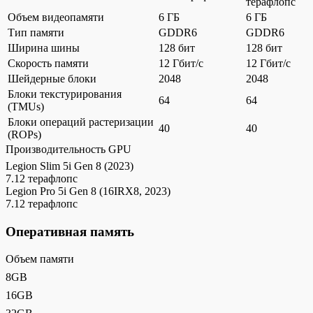
терафлопс
Объем видеопамяти
6 ГБ
6 ГБ
Тип памяти
GDDR6
GDDR6
Ширина шины
128 бит
128 бит
Скорость памяти
12 Гбит/с
12 Гбит/с
Шейдерные блоки
2048
2048
Блоки текстурирования
64
64
(TMUs)
Блоки операций растеризации
40
40
(ROPs)
Производительность GPU
Legion Slim 5i Gen 8 (2023)
7.12 терафлопс
Legion Pro 5i Gen 8 (16IRX8, 2023)
7.12 терафлопс
Оперативная память
Объем памяти
8GB
16GB