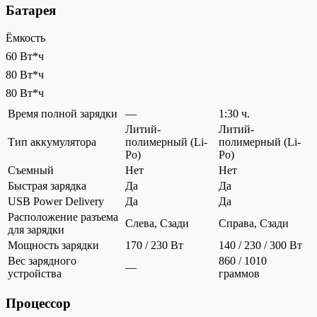
Батарея
Ёмкость
60 Вт*ч
80 Вт*ч
80 Вт*ч
Время полной зарядки
—
1:30 ч.
Литий-
Литий-
Тип аккумулятора
полимерный (Li-
полимерный (Li-
Po)
Po)
Съемный
Нет
Нет
Быстрая зарядка
Да
Да
USB Power Delivery
Да
Да
Расположение разъема
Слева, Сзади
Справа, Сзади
для зарядки
Мощность зарядки
170 / 230 Вт
140 / 230 / 300 Вт
Вес зарядного
860 / 1010
—
устройства
граммов
Процессор