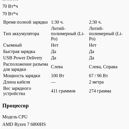
70 Вт*ч
70 Вт*ч
Время полной зарядки
1:30 ч.
2:30 ч.
Литий-
Литий-
Тип аккумулятора
полимерный (Li-
полимерный (Li-
Po)
Po)
Съемный
Нет
Нет
Быстрая зарядка
Да
Да
USB Power Delivery
Да
Да
Расположение разъема
Слева
Слева, Справа
для зарядки
Мощность зарядки
100 Вт
67 / 96 Вт
Длина кабеля
—
2 метра
Вес зарядного
411 граммов
274 грамма
устройства
Процессор
Модель CPU
AMD Ryzen 7 6800HS