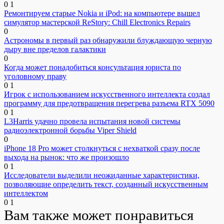
0
1
Ремонтируем старые Nokia и iPod: на компьютере вышел
симулятор мастерской ReStory: Chill Electronics Repairs
0
Астрономы в первый раз обнаружили блуждающую черную
дыру вне пределов галактики
0
Когда может понадобиться консультация юриста по
уголовному праву
0
1
Игрок с использованием искусственного интеллекта создал
программу для предотвращения перегрева разъема RTX 5090
0
1
L3Harris удачно провела испытания новой системы
радиоэлектронной борьбы Viper Shield
0
iPhone 18 Pro может столкнуться с нехваткой сразу после
выхода на рынок: что же произошло
0
1
Исследователи выделили неожиданные характеристики,
позволяющие определить текст, созданный искусственным
интеллектом
0
1
Вам также может понравиться