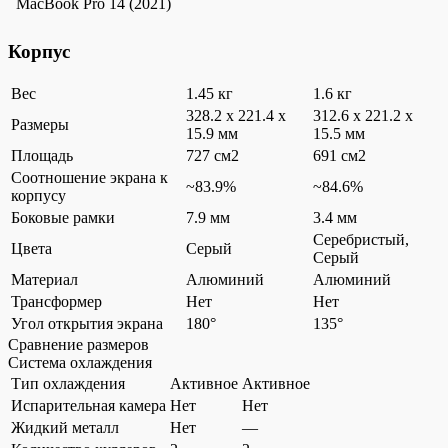
MacBook Pro 14 (2021)
Корпус
Вес
1.45 кг
1.6 кг
328.2 x 221.4 x
312.6 x 221.2 x
Размеры
15.9 мм
15.5 мм
Площадь
727 см2
691 см2
Соотношение экрана к
~83.9%
~84.6%
корпусу
Боковые рамки
7.9 мм
3.4 мм
Серебристый,
Цвета
Серый
Серый
Материал
Алюминий
Алюминий
Трансформер
Нет
Нет
Угол открытия экрана
180°
135°
Сравнение размеров
Система охлаждения
Тип охлаждения
Активное
Активное
Испарительная камера
Нет
Нет
Жидкий металл
Нет
—