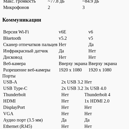
Макс. громкость
~77.8 дБ
~84.9 дБ
Микрофонов
2
3
Коммуникации
Версия Wi-Fi
v6E
v6
Bluetooth
v5.2
v5
Сканер отпечатков пальцев
Нет
Да
Инфракрасный датчик
Да
Нет
Дисковод
Нет
Нет
Веб-камера
Вверху экрана
Вверху экрана
Разрешение веб-камеры
1920 x 1080
1920 x 1080
Порты
USB-A
2x USB 3.2
Нет
USB Type-C
2x USB 3.2
3x USB 4.0
Thunderbolt
Нет
Thunderbolt 4
HDMI
Нет
1x HDMI 2.0
DisplayPort
Нет
Нет
VGA
Нет
Нет
Аудио порт (3.5 мм)
Да
Да
Ethernet (RJ45)
Нет
Нет