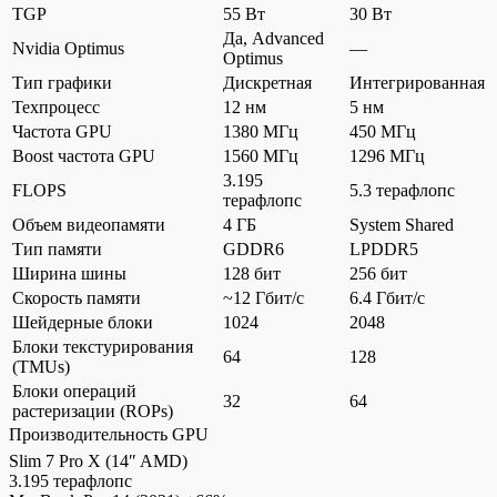
TGP
55 Вт
30 Вт
Да, Advanced
Nvidia Optimus
—
Optimus
Тип графики
Дискретная
Интегрированная
Техпроцесс
12 нм
5 нм
Частота GPU
1380 МГц
450 МГц
Boost частота GPU
1560 МГц
1296 МГц
3.195
FLOPS
5.3 терафлопс
терафлопс
Объем видеопамяти
4 ГБ
System Shared
Тип памяти
GDDR6
LPDDR5
Ширина шины
128 бит
256 бит
Скорость памяти
~12 Гбит/с
6.4 Гбит/с
Шейдерные блоки
1024
2048
Блоки текстурирования
64
128
(TMUs)
Блоки операций
32
64
растеризации (ROPs)
Производительность GPU
Slim 7 Pro X (14″ AMD)
3.195 терафлопс