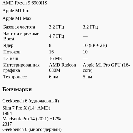
AMD Ryzen 9 6900HS
Apple M1 Pro
Apple M1 Max
Базовая частота
3.2 ГГц
3.2 ГГц
Частота в режиме
4.7 ГГц
—
Boost
Ядер
8
10 (8P + 2E)
Потоков
16
10
L3-кэш
16 МБ
—
Интегрированная
AMD Radeon
Apple M1 Pro GPU (16-
графика
680M
core)
Техпроцесс
6 нм
5 нм
Бенчмарки
Geekbench 6 (одноядерный)
Slim 7 Pro X (14″ AMD)
1984
MacBook Pro 14 (2021)
+17%
2317
Geekbench 6 (многоядерный)