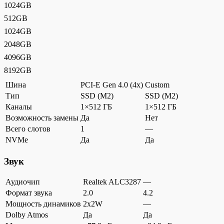
1024GB
512GB
1024GB
2048GB
4096GB
8192GB
Шина
PCI-E Gen 4.0 (4x)
Custom
Тип
SSD (M2)
SSD (M2)
Каналы
1×512 ГБ
1×512 ГБ
Возможность замены
Да
Нет
Всего слотов
1
—
NVMe
Да
Да
Звук
Аудиочип
Realtek ALC3287
—
Формат звука
2.0
4.2
Мощность динамиков
2x2W
—
Dolby Atmos
Да
Да