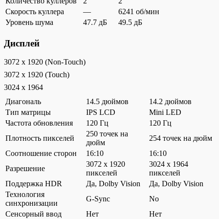
Количество куллеров
2
2
Скорость куллера
—
6241 об/мин
Уровень шума
47.7 дБ
49.5 дБ
Дисплей
3072 x 1920 (Non-Touch)
3072 x 1920 (Touch)
3024 x 1964
Диагональ
14.5 дюймов
14.2 дюймов
Тип матрицы
IPS LCD
Mini LED
Частота обновления
120 Гц
120 Гц
250 точек на
Плотность пикселей
254 точек на дюйм
дюйм
Соотношение сторон
16:10
16:10
3072 x 1920
3024 x 1964
Разрешение
пикселей
пикселей
Поддержка HDR
Да, Dolby Vision
Да, Dolby Vision
Технология
G-Sync
No
синхронизации
Сенсорный ввод
Нет
Нет