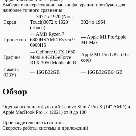
Выберите интересующие вас конфигурации ноутбуков для
наиболее точного сравнения
— 3072 x 1920 (Non-
Экран
Touch)3072 x 1920
3024 x 1964
(Touch)
— AMD Ryzen 7
— Apple M1 ProApple
Процессор
6800HSAMD Ryzen 9
M1 Max
6900HS
— GeForce GTX 1650
Apple M1 Pro GPU (16-
Графика
Mobile 4GBGeForce
core)
RTX 3050 Mobile 4GB
Память
— 16GB32GB
— 16GB32GB64GB
(ОЗУ)
Обзор
Оценка основных функций Lenovo Slim 7 Pro X (14″ AMD) и
Apple MacBook Pro 14 (2021) от 0 до 100
Производительность системы
Скорость работы системы и приложений