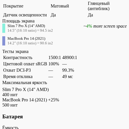
Глянцевый
Покрытие
Матовый
(антиблик)
Датчик освещенности
Да
Да
Площадь экрана
Slim 7 Pro X (14″ AMD)
~
4%
more screen space
14.5″ (16:10 ratio) = 94.5 in2
MacBook Pro 14 (2021)
14.2″ (16:10 ratio) = 90.6 in2
Тесты экрана
Контрастность
1500:1
48900:1
Цветовой охват sRGB
100%
—
Охват DCI-P3
—
99.3%
Время отклика
—
49 мс
Максимальная яркость
Slim 7 Pro X (14″ AMD)
400 нит
MacBook Pro 14 (2021)
+25%
500 нит
Батарея
Ёмкость