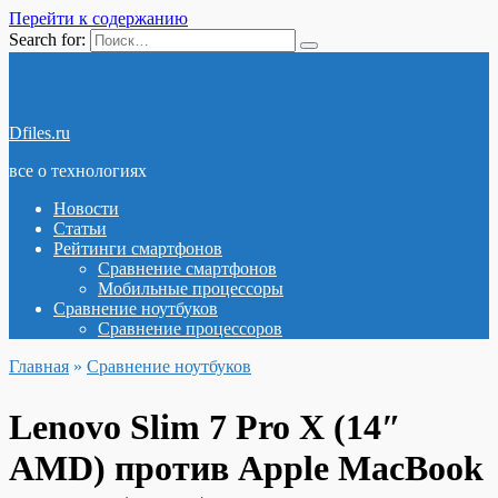
Перейти к содержанию
Search for:
Dfiles.ru
все о технологиях
Новости
Статьи
Рейтинги смартфонов
Сравнение смартфонов
Мобильные процессоры
Сравнение ноутбуков
Сравнение процессоров
Главная
»
Сравнение ноутбуков
Lenovo Slim 7 Pro X (14″
AMD) против Apple MacBook