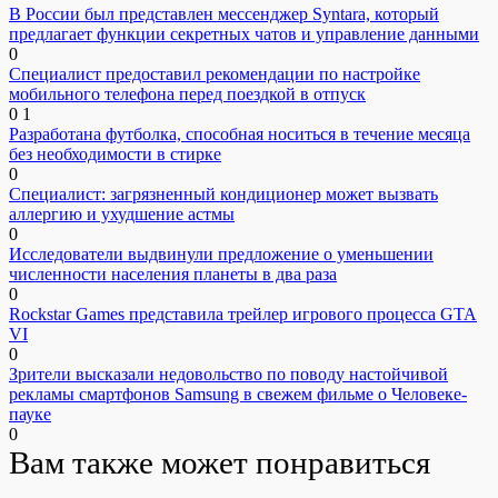
В России был представлен мессенджер Syntara, который
предлагает функции секретных чатов и управление данными
0
Специалист предоставил рекомендации по настройке
мобильного телефона перед поездкой в отпуск
0
1
Разработана футболка, способная носиться в течение месяца
без необходимости в стирке
0
Специалист: загрязненный кондиционер может вызвать
аллергию и ухудшение астмы
0
Исследователи выдвинули предложение о уменьшении
численности населения планеты в два раза
0
Rockstar Games представила трейлер игрового процесса GTA
VI
0
Зрители высказали недовольство по поводу настойчивой
рекламы смартфонов Samsung в свежем фильме о Человеке-
пауке
0
Вам также может понравиться