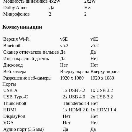
Мощность динамиков
4x2W
2x2W
Dolby Atmos
Да
Нет
Микрофонов
2
2
Коммуникации
Версия Wi-Fi
v6E
v6E
Bluetooth
v5.2
v5.2
Сканер отпечатков пальцев
Да
Да
Инфракрасный датчик
Да
Нет
Дисковод
Нет
Нет
Веб-камера
Вверху экрана
Вверху экрана
Разрешение веб-камеры
1920 x 1080
1920 x 1080
Порты
USB-A
1x USB 3.2
1x USB 3.2
USB Type-C
2x USB 4.0
2x USB 3.2
Thunderbolt
Thunderbolt 4
Нет
HDMI
1x HDMI 2.0
1x HDMI 1.4
DisplayPort
Нет
Нет
VGA
Нет
Нет
Аудио порт (3.5 мм)
Да
Да