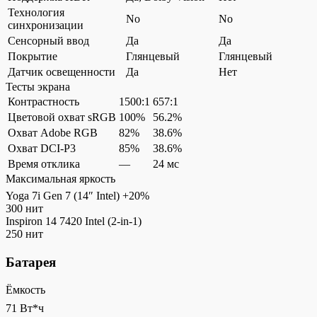
Технология
No
No
синхронизации
Сенсорный ввод
Да
Да
Покрытие
Глянцевый
Глянцевый
Датчик освещенности
Да
Нет
Тесты экрана
Контрастность
1500:1
657:1
Цветовой охват sRGB
100%
56.2%
Охват Adobe RGB
82%
38.6%
Охват DCI-P3
85%
38.6%
Время отклика
—
24 мс
Максимальная яркость
Yoga 7i Gen 7 (14″ Intel)
+20%
300 нит
Inspiron 14 7420 Intel (2-in-1)
250 нит
Батарея
Ёмкость
71 Вт*ч