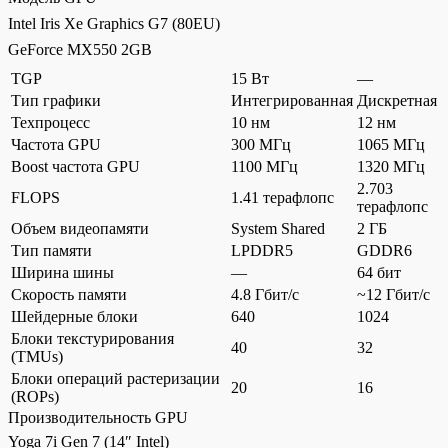
Intel Iris Xe Graphics G7 (80EU)
GeForce MX550 2GB
TGP
15 Вт
—
Тип графики
Интегрированная
Дискретная
Техпроцесс
10 нм
12 нм
Частота GPU
300 МГц
1065 МГц
Boost частота GPU
1100 МГц
1320 МГц
2.703
FLOPS
1.41 терафлопс
терафлопс
Объем видеопамяти
System Shared
2 ГБ
Тип памяти
LPDDR5
GDDR6
Ширина шины
—
64 бит
Скорость памяти
4.8 Гбит/с
~12 Гбит/с
Шейдерные блоки
640
1024
Блоки текстурирования
40
32
(TMUs)
Блоки операций растеризации
20
16
(ROPs)
Производительность GPU
Yoga 7i Gen 7 (14″ Intel)