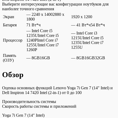
Выберите интересующие вас конфигурации ноутбуков для
наиболее точного сравнения
— 2240 x 14002880 x
Экран
1920 x 1200
1800
Батарея
71 Вт*ч
— 41 Вт*ч54 Вт*ч
— Intel Core i5
— Intel Core i3
1235UIntel Core i5
1215UIntel Core i5
Процессор
1240PIntel Core i7
1235UIntel Core i7
1255UIntel Core i7
1255U
1260P
Память
— 8GB16GB
— 8GB16GB32GB
(ОЗУ)
Обзор
Оценка основных функций Lenovo Yoga 7i Gen 7 (14″ Intel) и
Dell Inspiron 14 7420 Intel (2-in-1) от 0 до 100
Производительность системы
Скорость работы системы и приложений
Yoga 7i Gen 7 (14″ Intel)