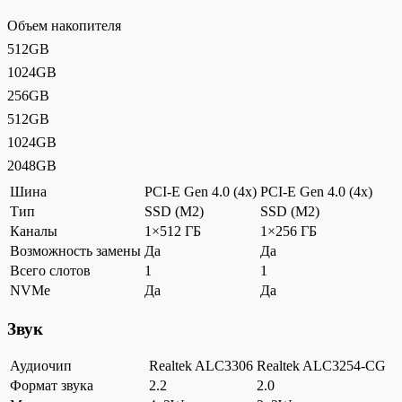
Объем накопителя
512GB
1024GB
256GB
512GB
1024GB
2048GB
Шина
PCI-E Gen 4.0 (4x)
PCI-E Gen 4.0 (4x)
Тип
SSD (M2)
SSD (M2)
Каналы
1×512 ГБ
1×256 ГБ
Возможность замены
Да
Да
Всего слотов
1
1
NVMe
Да
Да
Звук
Аудиочип
Realtek ALC3306
Realtek ALC3254-CG
Формат звука
2.2
2.0