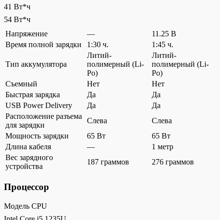
41 Вт*ч
54 Вт*ч
Напряжение
—
11.25 В
Время полной зарядки
1:30 ч.
1:45 ч.
Литий-
Литий-
Тип аккумулятора
полимерный (Li-
полимерный (Li-
Po)
Po)
Съемный
Нет
Нет
Быстрая зарядка
Да
Да
USB Power Delivery
Да
Да
Расположение разъема
Слева
Слева
для зарядки
Мощность зарядки
65 Вт
65 Вт
Длина кабеля
—
1 метр
Вес зарядного
187 граммов
276 граммов
устройства
Процессор
Модель CPU
Intel Core i5 1235U