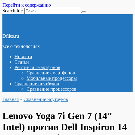
Перейти к содержанию
Search for:
Dfiles.ru
все о технологиях
Новости
Статьи
Рейтинги смартфонов
Сравнение смартфонов
Мобильные процессоры
Сравнение ноутбуков
Сравнение процессоров
Главная
»
Сравнение ноутбуков
Lenovo Yoga 7i Gen 7 (14″
Intel) против Dell Inspiron 14