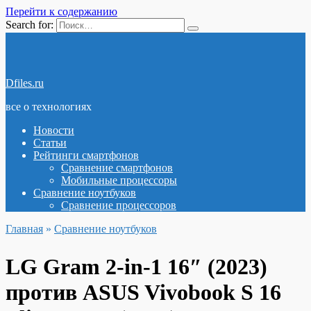
Перейти к содержанию
Search for:
Dfiles.ru
все о технологиях
Новости
Статьи
Рейтинги смартфонов
Сравнение смартфонов
Мобильные процессоры
Сравнение ноутбуков
Сравнение процессоров
Главная
»
Сравнение ноутбуков
LG Gram 2-in-1 16″ (2023)
против ASUS Vivobook S 16