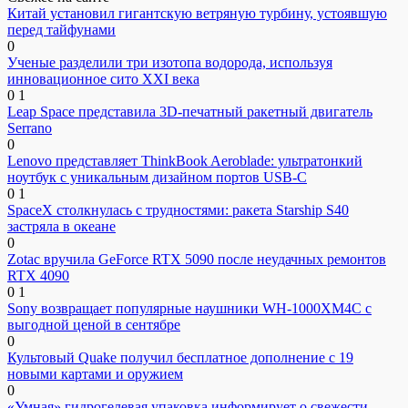
Китай установил гигантскую ветряную турбину, устоявшую
перед тайфунами
0
Ученые разделили три изотопа водорода, используя
инновационное сито XXI века
0
1
Leap Space представила 3D-печатный ракетный двигатель
Serrano
0
Lenovo представляет ThinkBook Aeroblade: ультратонкий
ноутбук с уникальным дизайном портов USB-C
0
1
SpaceX столкнулась с трудностями: ракета Starship S40
застряла в океане
0
Zotac вручила GeForce RTX 5090 после неудачных ремонтов
RTX 4090
0
1
Sony возвращает популярные наушники WH-1000XM4C с
выгодной ценой в сентябре
0
Культовый Quake получил бесплатное дополнение с 19
новыми картами и оружием
0
«Умная» гидрогелевая упаковка информирует о свежести