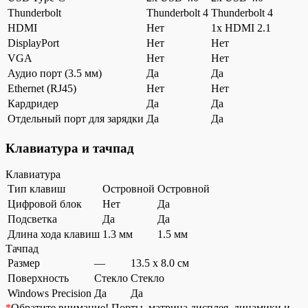
Thunderbolt
Thunderbolt 4
Thunderbolt 4
HDMI
Нет
1x HDMI 2.1
DisplayPort
Нет
Нет
VGA
Нет
Нет
Аудио порт (3.5 мм)
Да
Да
Ethernet (RJ45)
Нет
Нет
Кардридер
Да
Да
Отдельный порт для зарядки
Да
Да
Клавиатура и тачпад
Клавиатура
Тип клавиш
Островной
Островной
Цифровой блок
Нет
Да
Подсветка
Да
Да
Длина хода клавиш
1.3 мм
1.5 мм
Тачпад
Размер
—
13.5 x 8.0 см
Поверхность
Стекло
Стекло
Windows Precision
Да
Да
*
Обратите внимание!
Порты, матрица дисплея, динамики и