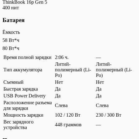
ThinkBook 16p Gen 5
400 нит
Батарея
Ёмкость
58 Вт*ч
80 Вт*ч
Время полной зарядки
2:06 ч.
—
Литий-
Литий-
Тип аккумулятора
полимерный (Li-
полимерный (Li-
Po)
Po)
Съемный
Нет
Нет
Быстрая зарядка
Да
Да
USB Power Delivery
Да
Да
Расположение разъема
Слева
Слева
для зарядки
Мощность зарядки
102 / 120 Вт
230 / 300 Вт
Вес зарядного
448 граммов
—
устройства