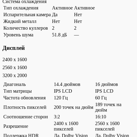
Система охлаждения
Тип охлаждения
Активное
Активное
Испарительная камера
Да
Нет
Жидкий металл
Нет
Нет
Количество куллеров
2
2
Уровень шума
51.8 дБ
—
Дисплей
2400 x 1600
2560 x 1600
3200 x 2000
Диагональ
14.4 дюймов
16 дюймов
Тип матрицы
IPS LCD
IPS LCD
Частота обновления
120 Гц
60 Гц
189 точек на
Плотность пикселей
200 точек на дюйм
дюйм
Соотношение сторон
3:2
16:10
2400 x 1600
2560 x 1600
Разрешение
пикселей
пикселей
Поддержка HDR
Да, Dolby Vision
Да, Dolby Vision