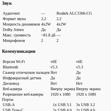
Звук
Аудиочип
—
Realtek ALC3306-CG
Формат звука
2.2
2.2
Мощность динамиков
4x2W
4x2W
Dolby Atmos
Да
Да
Макс. громкость
~81.8 дБ
—
Микрофонов
2
2
Коммуникации
Версия Wi-Fi
v6E
v6E
Bluetooth
v5.3
v5.3
Сканер отпечатков пальцев
Нет
Да
Инфракрасный датчик
Да
Да
Дисковод
Нет
Нет
Веб-камера
Вверху экрана
Вверху экрана
Разрешение веб-камеры
1920 x 1080
1920 x 1080
Порты
USB-A
1x USB 3.1
3x USB 3.2
USB Type-C
2x USB 4.0
2x USB 4.0