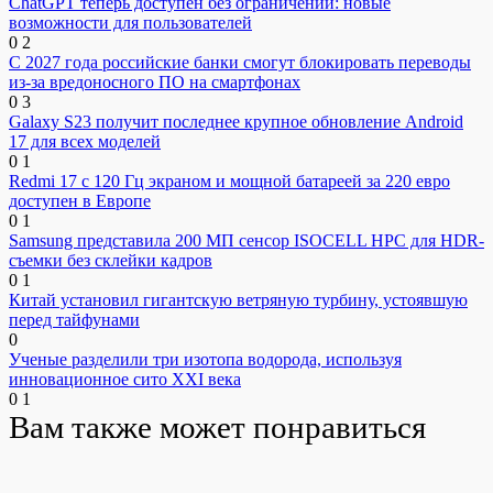
ChatGPT теперь доступен без ограничений: новые
возможности для пользователей
0
2
С 2027 года российские банки смогут блокировать переводы
из-за вредоносного ПО на смартфонах
0
3
Galaxy S23 получит последнее крупное обновление Android
17 для всех моделей
0
1
Redmi 17 с 120 Гц экраном и мощной батареей за 220 евро
доступен в Европе
0
1
Samsung представила 200 МП сенсор ISOCELL HPC для HDR-
съемки без склейки кадров
0
1
Китай установил гигантскую ветряную турбину, устоявшую
перед тайфунами
0
Ученые разделили три изотопа водорода, используя
инновационное сито XXI века
0
1
Вам также может понравиться