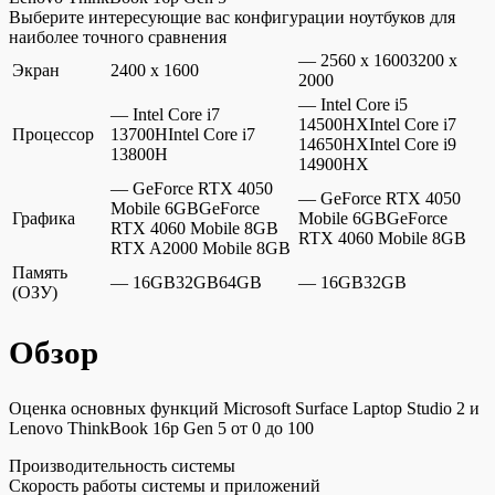
Выберите интересующие вас конфигурации ноутбуков для
наиболее точного сравнения
— 2560 x 16003200 x
Экран
2400 x 1600
2000
— Intel Core i5
— Intel Core i7
14500HXIntel Core i7
Процессор
13700HIntel Core i7
14650HXIntel Core i9
13800H
14900HX
— GeForce RTX 4050
— GeForce RTX 4050
Mobile 6GBGeForce
Графика
Mobile 6GBGeForce
RTX 4060 Mobile 8GB
RTX 4060 Mobile 8GB
RTX A2000 Mobile 8GB
Память
— 16GB32GB64GB
— 16GB32GB
(ОЗУ)
Обзор
Оценка основных функций Microsoft Surface Laptop Studio 2 и
Lenovo ThinkBook 16p Gen 5 от 0 до 100
Производительность системы
Скорость работы системы и приложений