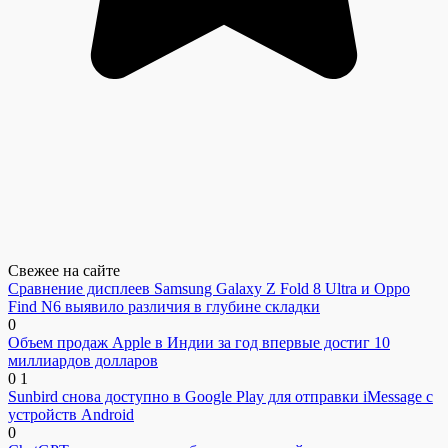
Свежее на сайте
Сравнение дисплеев Samsung Galaxy Z Fold 8 Ultra и Oppo
Find N6 выявило различия в глубине складки
0
Объем продаж Apple в Индии за год впервые достиг 10
миллиардов долларов
0
1
Sunbird снова доступно в Google Play для отправки iMessage с
устройств Android
0