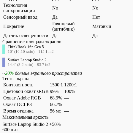
Технология
No
No
синхронизации
Сенсорный ввод
Да
Нет
Глянцевый
Покрытие
Матовый
(антиблик)
Датчик освещенности
Да
Да
Сравнение площади экранов
ThinkBook 16p Gen 5
16″ (16:10 ratio) = 115.1 in2
Surface Laptop Studio 2
14.4″ (3:2 ratio) = 95.7 in2
~
20%
больше экранного пространства
Тесты экрана
Контрастность
1500:1
1200:1
Цветовой охват sRGB
99%
100%
Охват Adobe RGB
68.9%
—
Охват DCI-P3
66.7%
—
Время отклика
56 мс
—
Максимальная яркость
Surface Laptop Studio 2
+50%
600 нит