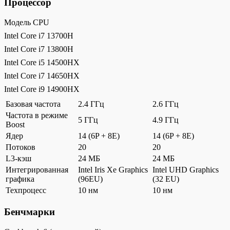
Процессор
Модель CPU
Intel Core i7 13700H
Intel Core i7 13800H
Intel Core i5 14500HX
Intel Core i7 14650HX
Intel Core i9 14900HX
Базовая частота
2.4 ГГц
2.6 ГГц
Частота в режиме
5 ГГц
4.9 ГГц
Boost
Ядер
14 (6P + 8E)
14 (6P + 8E)
Потоков
20
20
L3-кэш
24 МБ
24 МБ
Интегрированная
Intel Iris Xe Graphics
Intel UHD Graphics
графика
(96EU)
(32 EU)
Техпроцесс
10 нм
10 нм
Бенчмарки