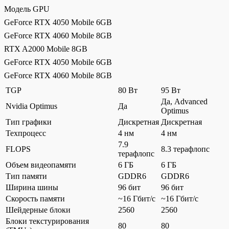
Модель GPU
GeForce RTX 4050 Mobile 6GB
GeForce RTX 4060 Mobile 8GB
RTX A2000 Mobile 8GB
GeForce RTX 4050 Mobile 6GB
GeForce RTX 4060 Mobile 8GB
TGP
80 Вт
95 Вт
Да, Advanced
Nvidia Optimus
Да
Optimus
Тип графики
Дискретная
Дискретная
Техпроцесс
4 нм
4 нм
7.9
FLOPS
8.3 терафлопс
терафлопс
Объем видеопамяти
6 ГБ
6 ГБ
Тип памяти
GDDR6
GDDR6
Ширина шины
96 бит
96 бит
Скорость памяти
~16 Гбит/с
~16 Гбит/с
Шейдерные блоки
2560
2560
Блоки текстурирования
80
80