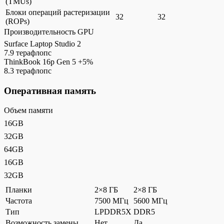
(TMUs)
Блоки операций растеризации
32
32
(ROPs)
Производительность GPU
Surface Laptop Studio 2
7.9 терафлопс
ThinkBook 16p Gen 5
+5%
8.3 терафлопс
Оперативная память
Объем памяти
16GB
32GB
64GB
16GB
32GB
Планки
2×8 ГБ
2×8 ГБ
Частота
7500 МГц
5600 МГц
Тип
LPDDR5X
DDR5
Возможность замены
Нет
Да