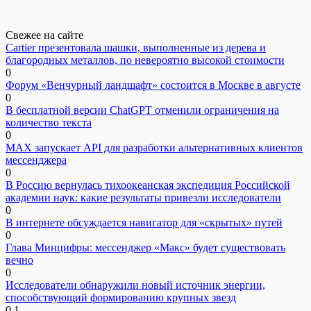
Свежее на сайте
Cartier презентовала шашки, выполненные из дерева и
благородных металлов, по невероятно высокой стоимости
0
Форум «Венчурный ландшафт» состоится в Москве в августе
0
В бесплатной версии ChatGPT отменили ограничения на
количество текста
0
MAX запускает API для разработки альтернативных клиентов
мессенджера
0
В Россию вернулась тихоокеанская экспедиция Российской
академии наук: какие результаты привезли исследователи
0
В интернете обсуждается навигатор для «скрытых» путей
0
Глава Минцифры: мессенджер «Макс» будет существовать
вечно
0
Исследователи обнаружили новый источник энергии,
способствующий формированию крупных звезд
0
1