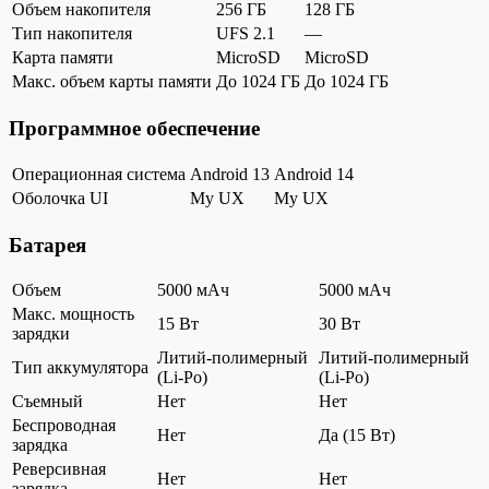
Объем накопителя
256 ГБ
128 ГБ
Тип накопителя
UFS 2.1
—
Карта памяти
MicroSD
MicroSD
Макс. объем карты памяти
До 1024 ГБ
До 1024 ГБ
Программное обеспечение
Операционная система
Android 13
Android 14
Оболочка UI
My UX
My UX
Батарея
Объем
5000 мАч
5000 мАч
Макс. мощность
15 Вт
30 Вт
зарядки
Литий-полимерный
Литий-полимерный
Тип аккумулятора
(Li-Po)
(Li-Po)
Съемный
Нет
Нет
Беспроводная
Нет
Да (15 Вт)
зарядка
Реверсивная
Нет
Нет
зарядка