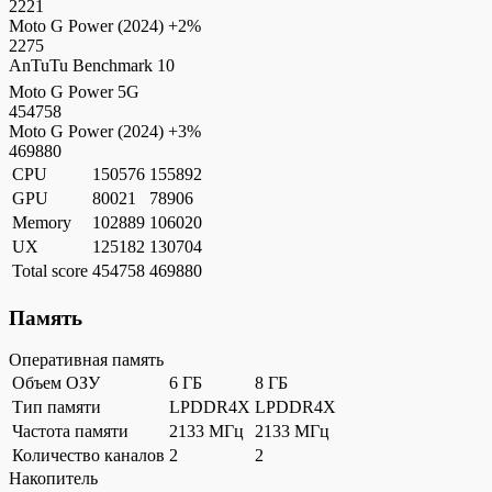
2221
Moto G Power (2024)
+2%
2275
AnTuTu Benchmark 10
Moto G Power 5G
454758
Moto G Power (2024)
+3%
469880
CPU
150576
155892
GPU
80021
78906
Memory
102889
106020
UX
125182
130704
Total score
454758
469880
Память
Оперативная память
Объем ОЗУ
6 ГБ
8 ГБ
Тип памяти
LPDDR4X
LPDDR4X
Частота памяти
2133 МГц
2133 МГц
Количество каналов
2
2
Накопитель