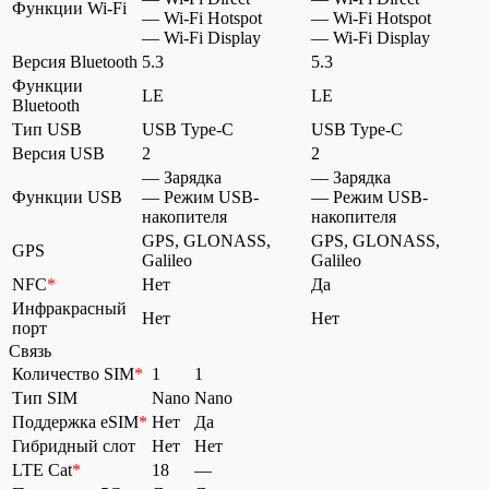
Функции Wi-Fi
— Wi-Fi Hotspot
— Wi-Fi Hotspot
— Wi-Fi Display
— Wi-Fi Display
Версия Bluetooth
5.3
5.3
Функции
LE
LE
Bluetooth
Тип USB
USB Type-C
USB Type-C
Версия USB
2
2
— Зарядка
— Зарядка
Функции USB
— Режим USB-
— Режим USB-
накопителя
накопителя
GPS, GLONASS,
GPS, GLONASS,
GPS
Galileo
Galileo
NFC
*
Нет
Да
Инфракрасный
Нет
Нет
порт
Связь
Количество SIM
*
1
1
Тип SIM
Nano
Nano
Поддержка eSIM
*
Нет
Да
Гибридный слот
Нет
Нет
LTE Cat
*
18
—