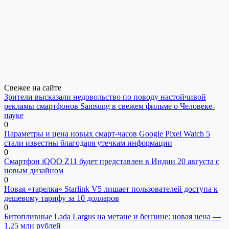
Свежее на сайте
Зрители высказали недовольство по поводу настойчивой
рекламы смартфонов Samsung в свежем фильме о Человеке-
пауке
0
Параметры и цена новых смарт-часов Google Pixel Watch 5
стали известны благодаря утечкам информации
0
Смартфон iQOO Z11 будет представлен в Индии 20 августа с
новым дизайном
0
Новая «тарелка» Starlink V5 лишает пользователей доступа к
дешевому тарифу за 10 долларов
0
Битопливные Lada Largus на метане и бензине: новая цена —
1,25 млн рублей