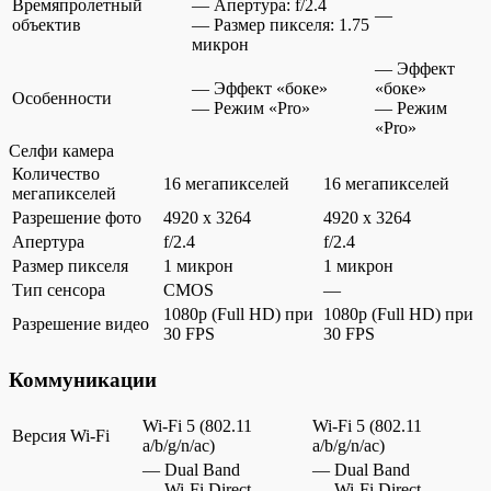
Времяпролетный
— Апертура: f/2.4
—
объектив
— Размер пикселя: 1.75
микрон
— Эффект
— Эффект «боке»
«боке»
Особенности
— Режим «Pro»
— Режим
«Pro»
Селфи камера
Количество
16 мегапикселей
16 мегапикселей
мегапикселей
Разрешение фото
4920 x 3264
4920 x 3264
Апертура
f/2.4
f/2.4
Размер пикселя
1 микрон
1 микрон
Тип сенсора
CMOS
—
1080p (Full HD) при
1080p (Full HD) при
Разрешение видео
30 FPS
30 FPS
Коммуникации
Wi-Fi 5 (802.11
Wi-Fi 5 (802.11
Версия Wi-Fi
a/b/g/n/ac)
a/b/g/n/ac)
— Dual Band
— Dual Band
— Wi-Fi Direct
— Wi-Fi Direct