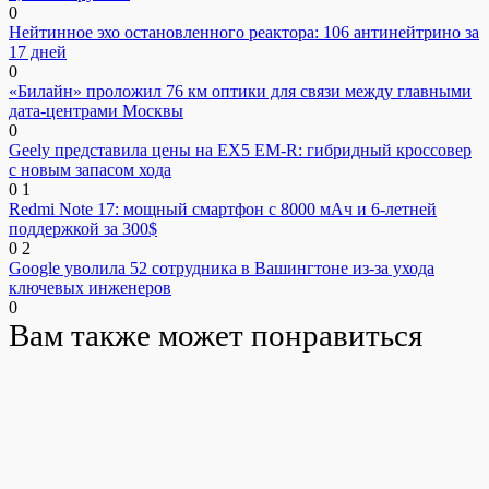
0
Нейтинное эхо остановленного реактора: 106 антинейтрино за
17 дней
0
«Билайн» проложил 76 км оптики для связи между главными
дата-центрами Москвы
0
Geely представила цены на EX5 EM-R: гибридный кроссовер
с новым запасом хода
0
1
Redmi Note 17: мощный смартфон с 8000 мАч и 6-летней
поддержкой за 300$
0
2
Google уволила 52 сотрудника в Вашингтоне из-за ухода
ключевых инженеров
0
Вам также может понравиться