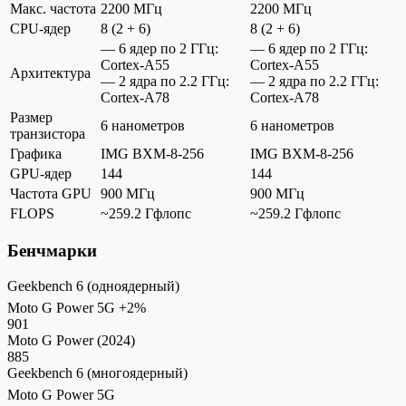
Макс. частота
2200 МГц
2200 МГц
CPU-ядер
8 (2 + 6)
8 (2 + 6)
— 6 ядер по 2 ГГц:
— 6 ядер по 2 ГГц:
Cortex-A55
Cortex-A55
Архитектура
— 2 ядра по 2.2 ГГц:
— 2 ядра по 2.2 ГГц:
Cortex-A78
Cortex-A78
Размер
6 нанометров
6 нанометров
транзистора
Графика
IMG BXM-8-256
IMG BXM-8-256
GPU-ядер
144
144
Частота GPU
900 МГц
900 МГц
FLOPS
~259.2 Гфлопс
~259.2 Гфлопс
Бенчмарки
Geekbench 6 (одноядерный)
Moto G Power 5G
+2%
901
Moto G Power (2024)
885
Geekbench 6 (многоядерный)
Moto G Power 5G