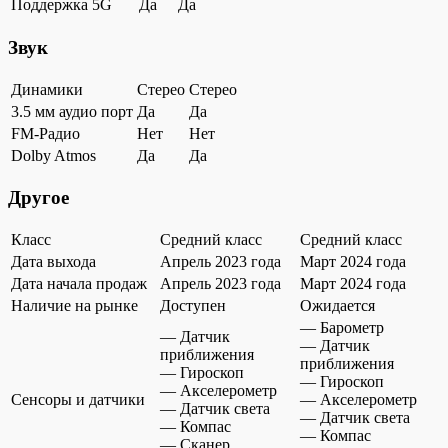
Поддержка 5G
Да
Да
Звук
Динамики
Стерео
Стерео
3.5 мм аудио порт
Да
Да
FM-Радио
Нет
Нет
Dolby Atmos
Да
Да
Другое
Класс
Средний класс
Средний класс
Дата выхода
Апрель 2023 года
Март 2024 года
Дата начала продаж
Апрель 2023 года
Март 2024 года
Наличие на рынке
Доступен
Ожидается
— Барометр
— Датчик
— Датчик
приближения
приближения
— Гироскоп
— Гироскоп
— Акселерометр
Сенсоры и датчики
— Акселерометр
— Датчик света
— Датчик света
— Компас
— Компас
— Сканер