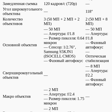
Замедленная съемка
120 кадров/c (720p)
—
Угол широкоугольного
—
118°
объектива
Количество
3 (50 МП + 2 МП + 2
2 (50 МП + 8
объективов
МП)
МП)
— 50 МП
— 50 МП
— Апертура: f/1.8
— Апертура:
— Размер пикселя: 0.64
f/1.8
микрон
— Фазовый
Основной объектив
— Сенсор: 1/2.76″,
автофокус
Samsung S5KJN1
—
(ISOCELL CMOS)
Оптическая
— Фазовый автофокус
стабилизация
— 8 МП
— Апертура:
Сверхширокоугольный
—
f/2.2
объектив
— Фазовый
автофокус
— 2 МП
— Апертура: f/2.4
Макро объектив
—
— Размер пикселя: 1.75
микрон
— 2 МП