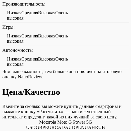
Производительность:
НизкаяСредняяВысокаяОчень
высокая
Игры:
НизкаяСредняяВысокаяОчень
высокая
Автономность:
НизкаяСредняяВысокаяОчень
высокая
Чем выше важность, тем больше она повлияет на итоговую
оценку NanoReview.
Цена/Качество
Введите за сколько вы можете купить данные смартфоны и
нажмите кнопку «Рассчитать» — наш искусственный
интеллект определит, какой из них лучший за свою цену.
Motorola Moto G Power 5G
USDGBPEURCADAUDPLNUAHRUB