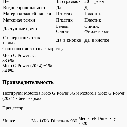
Вес
185 граммов
201 грамм
Водонепроницаемость
Да
Да
Материал задней панели
Пластик
Пластик
Материал рамки
Пластик
Пластик
Белый,
Синий,
Доступные цвета
Синий
Фиолетовый
Сканер отпечатков
Да, в кнопке
Да, в кнопке
пальцев
Соотношение экрана к корпусу
Moto G Power 5G
83.6%
Moto G Power (2024)
+1%
84.8%
Производительность
Тестируем Motorola Moto G Power 5G и Motorola Moto G Power
(2024) в бенчмарках
Процессор
MediaTek Dimensity
Чипсет
MediaTek Dimensity 930
7020