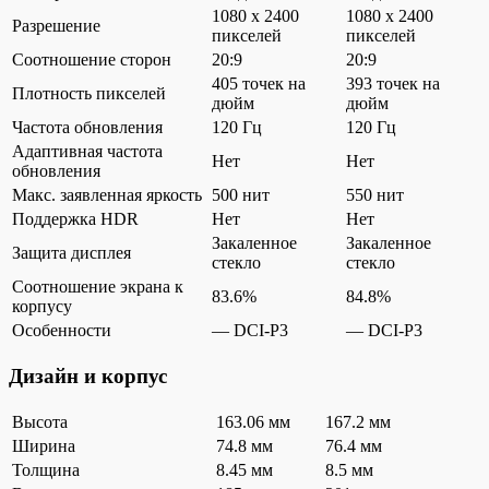
1080 x 2400
1080 x 2400
Разрешение
пикселей
пикселей
Соотношение сторон
20:9
20:9
405 точек на
393 точек на
Плотность пикселей
дюйм
дюйм
Частота обновления
120 Гц
120 Гц
Адаптивная частота
Нет
Нет
обновления
Макс. заявленная яркость
500 нит
550 нит
Поддержка HDR
Нет
Нет
Закаленное
Закаленное
Защита дисплея
стекло
стекло
Соотношение экрана к
83.6%
84.8%
корпусу
Особенности
— DCI-P3
— DCI-P3
Дизайн и корпус
Высота
163.06 мм
167.2 мм
Ширина
74.8 мм
76.4 мм
Толщина
8.45 мм
8.5 мм