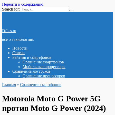
Перейти к содержанию
Search for:
Dfiles.ru
все о технологиях
Новости
Статьи
Рейтинги смартфонов
Сравнение смартфонов
Мобильные процессоры
Сравнение ноутбуков
Сравнение процессоров
Главная
»
Сравнение смартфонов
Motorola Moto G Power 5G
против Moto G Power (2024)