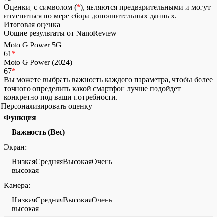
Оценки, с символом (
*
), являются предварительными и могут
измениться по мере сбора дополнительных данных.
Итоговая оценка
Общие результаты от NanoReview
Moto G Power 5G
61
*
Moto G Power (2024)
67
*
Вы можете выбрать важность каждого параметра, чтобы более
точного определить какой смартфон лучше подойдет
конкретно под ваши потребности.
Персонализировать оценку
Функция
Важность (Вес)
Экран:
НизкаяСредняяВысокаяОчень
высокая
Камера:
НизкаяСредняяВысокаяОчень
высокая