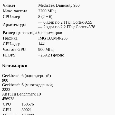
Чипсет
MediaTek Dimensity 930
Макс. частота
2200 МГц
CPU-ядер
8 (2 + 6)
— 6 ядер по 2 ГГц: Cortex-A55
Архитектура
— 2 ядра по 2.2 ГГц: Cortex-A78
Размер транзистора
6 нанометров
Графика
IMG BXM-8-256
GPU-ядер
144
Частота GPU
900 МГц
FLOPS
~259.2 Гфлопс
Бенчмарки
Geekbench 6 (одноядерный)
900
Geekbench 6 (многоядерный)
2223
AnTuTu Benchmark 10
456938
CPU
150576
GPU
80021