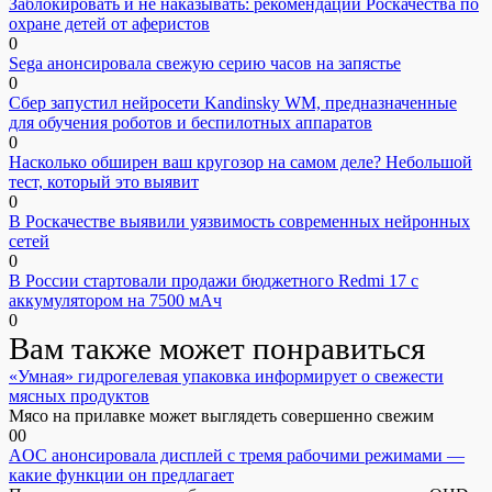
Заблокировать и не наказывать: рекомендации Роскачества по
охране детей от аферистов
0
Sega анонсировала свежую серию часов на запястье
0
Сбер запустил нейросети Kandinsky WM, предназначенные
для обучения роботов и беспилотных аппаратов
0
Насколько обширен ваш кругозор на самом деле? Небольшой
тест, который это выявит
0
В Роскачестве выявили уязвимость современных нейронных
сетей
0
В России стартовали продажи бюджетного Redmi 17 с
аккумулятором на 7500 мАч
0
Вам также может понравиться
«Умная» гидрогелевая упаковка информирует о свежести
мясных продуктов
Мясо на прилавке может выглядеть совершенно свежим
0
0
AOC анонсировала дисплей с тремя рабочими режимами —
какие функции он предлагает