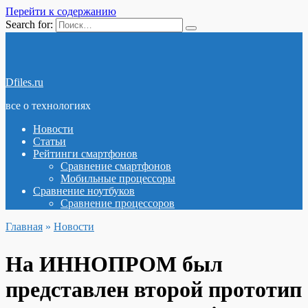
Перейти к содержанию
Search for:
Dfiles.ru
все о технологиях
Новости
Статьи
Рейтинги смартфонов
Сравнение смартфонов
Мобильные процессоры
Сравнение ноутбуков
Сравнение процессоров
Главная
»
Новости
На ИННОПРОМ был
представлен второй прототип