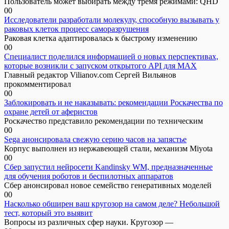
Пользователь может выбирать между тремя режимами: QHD
0
0
Исследователи разработали молекулу, способную вызывать у
раковых клеток процесс саморазрушения
Раковая клетка адаптировалась к быстрому изменению
0
0
Специалист поделился информацией о новых перспективах,
которые возникли с запуском открытого API для МАХ
Главный редактор Vilianov.com Сергей Вильянов
прокомментировал
0
0
Заблокировать и не наказывать: рекомендации Роскачества по
охране детей от аферистов
Роскачество представило рекомендации по техническим
0
0
Sega анонсировала свежую серию часов на запястье
Корпус выполнен из нержавеющей стали, механизм Miyota
0
0
Сбер запустил нейросети Kandinsky WM, предназначенные
для обучения роботов и беспилотных аппаратов
Сбер анонсировал новое семейство генеративных моделей
0
0
Насколько обширен ваш кругозор на самом деле? Небольшой
тест, который это выявит
Вопросы из различных сфер науки. Кругозор —