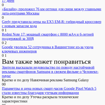
17 дней
0
«Билайн» проложил 76 км оптики для связи между главными
дата-центрами Москвы
0
Geely представила цены на EX5 EM-R: гибридный кроссовер
с новым запасом хода
0
1
Redmi Note 17: мощный смартфон с 8000 мАч и 6-летней
поддержкой за 300$
0
2
Google уволила 52 сотрудника в Вашингтоне из-за ухода
ключевых инженеров
0
1
Вам также может понравиться
Зрители высказали недовольство по поводу настойчивой
рекламы смартфонов Samsung в свежем фильме о Человеке-
пауке
Кратко и по делу Навязчивая реклама Samsung Galaxy
0
0
Параметры и цена новых смарт-часов Google Pixel Watch 5
стали известны благодаря утечкам информации
Кратко и по делу Утечка раскрыла технические
характеристики