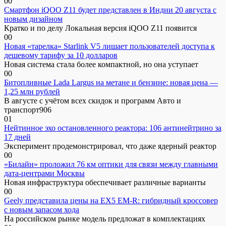
0
0
Смартфон iQOO Z11 будет представлен в Индии 20 августа с
новым дизайном
Кратко и по делу Локальная версия iQOO Z11 появится
0
0
Новая «тарелка» Starlink V5 лишает пользователей доступа к
дешевому тарифу за 10 долларов
Новая система стала более компактной, но она уступает
0
0
Битопливные Lada Largus на метане и бензине: новая цена —
1,25 млн рублей
В августе с учётом всех скидок и программ Авто и
транспорт906
0
1
Нейтинное эхо остановленного реактора: 106 антинейтрино за
17 дней
Эксперимент продемонстрировал, что даже ядерный реактор
0
0
«Билайн» проложил 76 км оптики для связи между главными
дата-центрами Москвы
Новая инфраструктура обеспечивает различные варианты
0
0
Geely представила цены на EX5 EM-R: гибридный кроссовер
с новым запасом хода
На российском рынке модель предложат в комплектациях