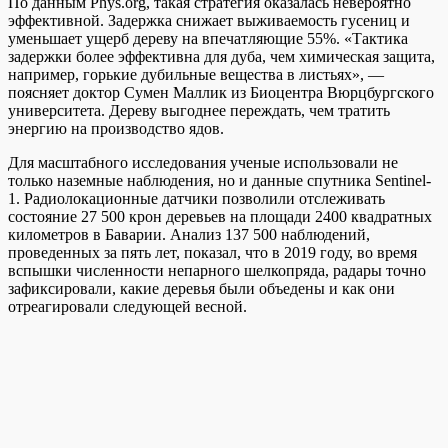
По данным Phys.org, такая стратегия оказалась невероятно
эффективной. Задержка снижает выживаемость гусениц и
уменьшает ущерб дереву на впечатляющие 55%. «Тактика
задержки более эффективна для дуба, чем химическая защита,
например, горькие дубильные вещества в листьях», —
поясняет доктор Сумен Маллик из Биоцентра Вюрцбургского
университета. Дереву выгоднее переждать, чем тратить
энергию на производство ядов.
Для масштабного исследования ученые использовали не
только наземные наблюдения, но и данные спутника Sentinel-
1. Радиолокационные датчики позволили отслеживать
состояние 27 500 крон деревьев на площади 2400 квадратных
километров в Баварии. Анализ 137 500 наблюдений,
проведенных за пять лет, показал, что в 2019 году, во время
вспышки численности непарного шелкопряда, радары точно
зафиксировали, какие деревья были объедены и как они
отреагировали следующей весной.