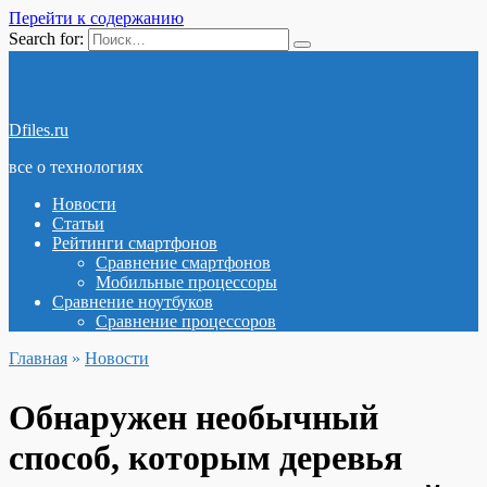
Перейти к содержанию
Search for:
Dfiles.ru
все о технологиях
Новости
Статьи
Рейтинги смартфонов
Сравнение смартфонов
Мобильные процессоры
Сравнение ноутбуков
Сравнение процессоров
Главная
»
Новости
Обнаружен необычный
способ, которым деревья