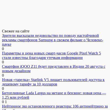
Свежее на сайте
Зрители высказали недовольство по поводу настойчивой
рекламы смартфонов Samsung в свежем фильме о Человеке-
пауке
0
Параметры и цена новых смарт-часов Google Pixel Watch 5
стали известны благодаря утечкам информации
0
Смартфон iQOO Z11 будет представлен в Индии 20 августа с
новым дизайном
0
Новая «тарелка» Starlink V5 лишает пользователей доступа к
дешевому тарифу за 10 долларов
0
Битопливные Lada Largus на метане и бензине: новая цена —
1,25 млн рублей
0
1
Нейтинное эхо остановленного реактора: 106 антинейтрино за