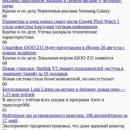
рекламы смартфонов Samsung в свежем фильме о Человеке-
пауке
Кратко и по делу Навязчивая реклама Samsung Galaxy
0
0
Параметры и цена новых смарт-часов Google Pixel Watch 5
стали известны благодаря утечкам информации
Кратко и по делу Утечка раскрыла технические
характеристики
0
0
Смартфон iQOO Z11 будет представлен в Индии 20 августа с
новым дизайном
Кратко и по делу Локальная версия iQOO Z11 появится
0
0
Новая «тарелка» Starlink V5 лишает пользователей доступа к
дешевому тарифу за 10 долларов
Новая система стала более компактной, но она уступает
0
0
Битопливные Lada Largus на метане и бензине: новая цена —
1,25 млн рублей
В августе с учётом всех скидок и программ Авто и
транспорт906
0
1
Нейтинное эхо остановленного реактора: 106 антинейтрино за
17 дней
Эксперимент продемонстрировал, что даже ядерный реактор