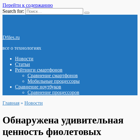
Перейти к содержанию
Search for:
Dfiles.ru
все о технологиях
Новости
Статьи
Рейтинги смартфонов
Сравнение смартфонов
Мобильные процессоры
Сравнение ноутбуков
Сравнение процессоров
Главная
»
Новости
Обнаружена удивительная
ценность фиолетовых