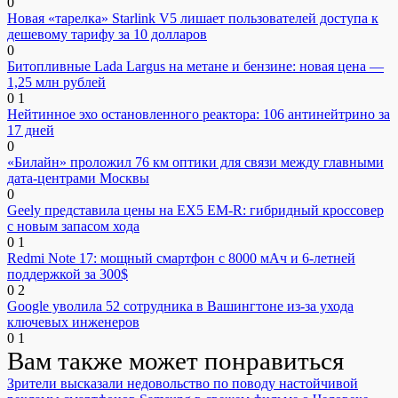
0
Новая «тарелка» Starlink V5 лишает пользователей доступа к
дешевому тарифу за 10 долларов
0
Битопливные Lada Largus на метане и бензине: новая цена —
1,25 млн рублей
0
1
Нейтинное эхо остановленного реактора: 106 антинейтрино за
17 дней
0
«Билайн» проложил 76 км оптики для связи между главными
дата-центрами Москвы
0
Geely представила цены на EX5 EM-R: гибридный кроссовер
с новым запасом хода
0
1
Redmi Note 17: мощный смартфон с 8000 мАч и 6-летней
поддержкой за 300$
0
2
Google уволила 52 сотрудника в Вашингтоне из-за ухода
ключевых инженеров
0
1
Вам также может понравиться
Зрители высказали недовольство по поводу настойчивой