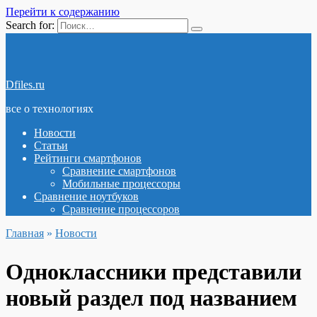
Перейти к содержанию
Search for:
Dfiles.ru
все о технологиях
Новости
Статьи
Рейтинги смартфонов
Сравнение смартфонов
Мобильные процессоры
Сравнение ноутбуков
Сравнение процессоров
Главная
»
Новости
Одноклассники представили
новый раздел под названием