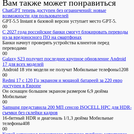
Вам также может понравиться
ChatGPT теперь доступен без ограничений: новые
возможности для пользователей
GPT-5.5 Instant в базовой версии уступает место GPT-5.
0
0
С 2027 года российские банки смогут блокировать переводы
из-за вредоносного ПО на смартфонах
Банки начнут проверять устройства клиентов перед
переводами
0
0
Galaxy S23 получит последнее крупное обновление Android
17 для всех моделей
Android 18 эти модели не получат Мобильные телефоны1208
0
0
Redmi 17 с 120 Гц экраном и мощной батареей за 220 евро
доступен в Европе
Он оснащен большим экраном размером 6,9 дюйма
Мобильные
0
0
Samsung представила 200 МП сенсор ISOCELL HPC для HDR-
съемки без склейки кадров
16-битный HDR и диагональ 1/1,3 дюйма Мобильные
телефоны408
0
0