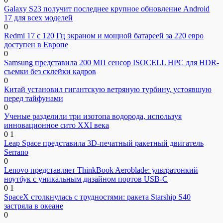
Galaxy S23 получит последнее крупное обновление Android
17 для всех моделей
0
Redmi 17 с 120 Гц экраном и мощной батареей за 220 евро
доступен в Европе
0
Samsung представила 200 МП сенсор ISOCELL HPC для HDR-
съемки без склейки кадров
0
Китай установил гигантскую ветряную турбину, устоявшую
перед тайфунами
0
Ученые разделили три изотопа водорода, используя
инновационное сито XXI века
0
1
Leap Space представила 3D-печатный ракетный двигатель
Serrano
0
Lenovo представляет ThinkBook Aeroblade: ультратонкий
ноутбук с уникальным дизайном портов USB-C
0
1
SpaceX столкнулась с трудностями: ракета Starship S40
застряла в океане
0