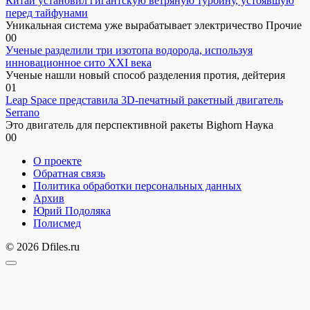
Китай установил гигантскую ветряную турбину, устоявшую
перед тайфунами
Уникальная система уже вырабатывает электричество Прочие
0
0
Ученые разделили три изотопа водорода, используя
инновационное сито XXI века
Ученые нашли новый способ разделения протия, дейтерия
0
1
Leap Space представила 3D-печатный ракетный двигатель
Serrano
Это двигатель для перспективной ракеты Bighorn Наука
0
0
О проекте
Обратная связь
Политика обработки персональных данных
Архив
Юрий Подоляка
Полисмед
© 2026 Dfiles.ru