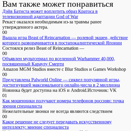
Вам также может понравиться
Дэйв Батиста может воплотить образ Кратоса в
телевизионной адаптации God of War
Рекаст оказался необходимым из-за травмы ранее
утвержденного актера.
0
0
Вышла игра Beast of Reincarnation — ролевой экшен, действие
которого разворачивается в постапокалиптической Японии
Состоялся релиз Beast of Reincarnation —
0
0
Объявлен мультсериал по вселенной Warhammer 40,000,
посвященный Караулу Смерти
Amazon MGM Studios вместе с Blur Studios и Games Workshop
0
0
Представлена Palworld Online — сиквел популярной игры,
достигнувшей максимального онлайн-числа в 2 миллиона
Новинка будет доступна на iOS и Android.Источник: VK
0
1
Как мошенники получают номера телефонов россиян: точка
зрения специалиста
Нежелательные звонки не всегда являются следствием
0
0
Какое решение не следует передавать искусственному
интеллекту: мнение специалиста