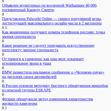
0
Объявлен мультсериал по вселенной Warhammer 40,000,
посвященный Караулу Смерти
0
Представлена Palworld Online — сиквел популярной игры,
достигнувшей максимального онлайн-числа в 2 миллиона
0
1
Как мошенники получают номера телефонов россиян: точка
зрения специалиста
0
Какое решение не следует передавать искусственному
интеллекту: мнение специалиста
0
От тревоги к гармонии: как наш мозг осваивает
игнорирование звона в ушах
0
BMW разместила рекламное сообщение о «Человеке-пауке»
на дисплеях своих автомобилей
0
В России освоили методику быстрого обнаружения микробов
из опасной группы ESKAPE
0
Физики обнаружили метод изменения характеристик
жидкости-хамелеона
0
1