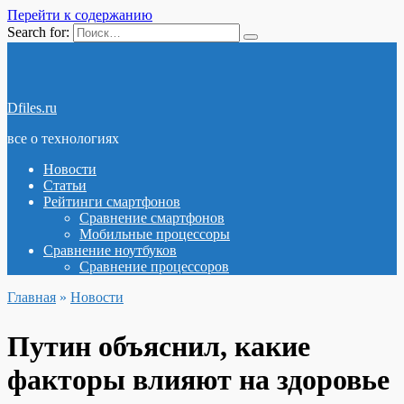
Перейти к содержанию
Search for:
Dfiles.ru
все о технологиях
Новости
Статьи
Рейтинги смартфонов
Сравнение смартфонов
Мобильные процессоры
Сравнение ноутбуков
Сравнение процессоров
Главная
»
Новости
Путин объяснил, какие
факторы влияют на здоровье