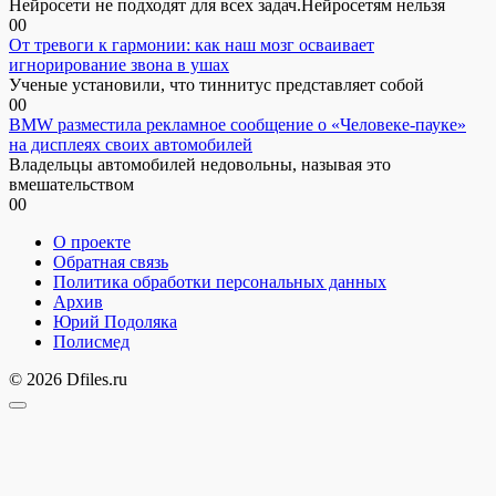
Нейросети не подходят для всех задач.Нейросетям нельзя
0
0
От тревоги к гармонии: как наш мозг осваивает
игнорирование звона в ушах
Ученые установили, что тиннитус представляет собой
0
0
BMW разместила рекламное сообщение о «Человеке-пауке»
на дисплеях своих автомобилей
Владельцы автомобилей недовольны, называя это
вмешательством
0
0
О проекте
Обратная связь
Политика обработки персональных данных
Архив
Юрий Подоляка
Полисмед
© 2026 Dfiles.ru