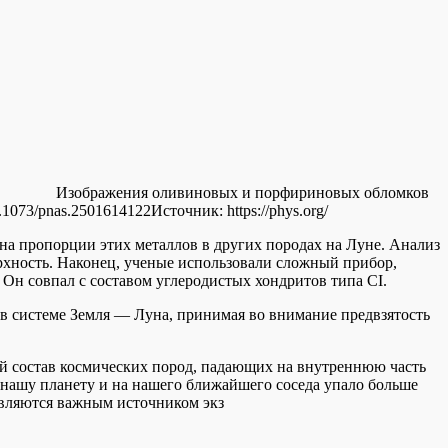
Изображения оливиновых и порфириновых обломков
0.1073/pnas.2501614122
Источник:
https://phys.org/
 на пропорции этих металлов в других породах на Луне. Анализ
ерхность. Наконец, ученые использовали сложный прибор,
 Он совпал с составом углеродистых хондритов типа CI.
 в системе Земля — Луна, принимая во внимание предвзятость
ый состав космических пород, падающих на внутреннюю часть
 нашу планету и на нашего ближайшего соседа упало больше
являются важным источником экз