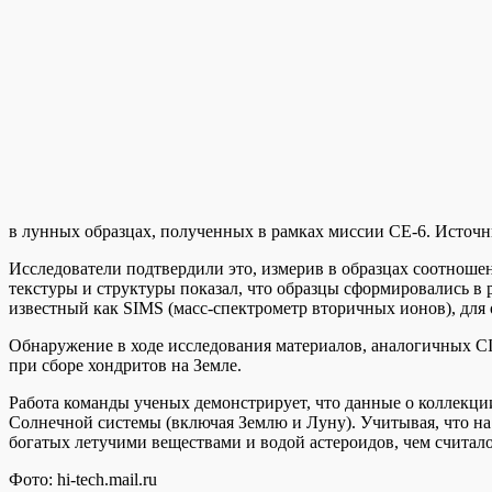
в лунных образцах, полученных в рамках миссии CE-6. Источник:
Исследователи подтвердили это, измерив в образцах соотношен
текстуры и структуры показал, что образцы сформировались в
известный как SIMS (масс-спектрометр вторичных ионов), для 
Обнаружение в ходе исследования материалов, аналогичных CI
при сборе хондритов на Земле.
Работа команды ученых демонстрирует, что данные о коллекц
Солнечной системы (включая Землю и Луну). Учитывая, что на
богатых летучими веществами и водой астероидов, чем считал
Фото: hi-tech.mail.ru