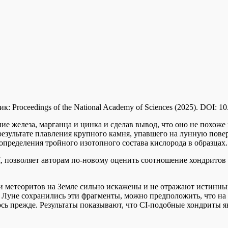
 Proceedings of the National Academy of Sciences (2025). DOI: 1
ие железа, марганца и цинка и сделав вывод, что оно не похоже
 результате плавления крупного камня, упавшего на лунную пов
определения тройного изотопного состава кислорода в образцах.
, позволяет авторам по-новому оценить соотношение хондритов
ии метеоритов на Земле сильно искажены и не отражают истинн
 Луне сохранились эти фрагменты, можно предположить, что на
ось прежде. Результаты показывают, что CI-подобные хондриты 