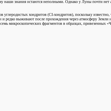
му наши знания остаются неполными. Однако у Луны почти нет 
в углеродистых хондритов (CI-хондритов), поскольку известно
и и редко выживают после прохождения через атмосферу Земли и
 семь микроскопических фрагментов в образцах, привезенных «Ч