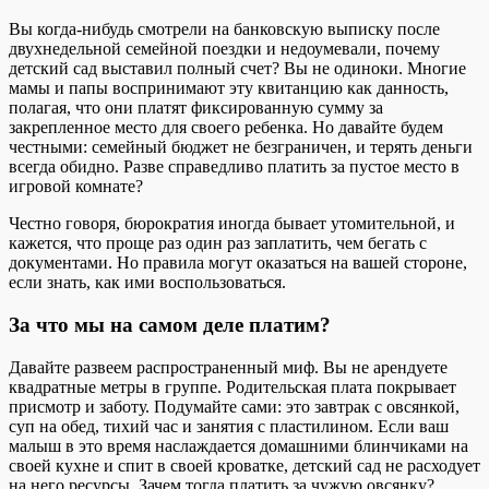
Вы когда-нибудь смотрели на банковскую выписку после
двухнедельной семейной поездки и недоумевали, почему
детский сад выставил полный счет? Вы не одиноки. Многие
мамы и папы воспринимают эту квитанцию как данность,
полагая, что они платят фиксированную сумму за
закрепленное место для своего ребенка. Но давайте будем
честными: семейный бюджет не безграничен, и терять деньги
всегда обидно. Разве справедливо платить за пустое место в
игровой комнате?
Честно говоря, бюрократия иногда бывает утомительной, и
кажется, что проще раз один раз заплатить, чем бегать с
документами. Но правила могут оказаться на вашей стороне,
если знать, как ими воспользоваться.
За что мы на самом деле платим?
Давайте развеем распространенный миф. Вы не арендуете
квадратные метры в группе. Родительская плата покрывает
присмотр и заботу. Подумайте сами: это завтрак с овсянкой,
суп на обед, тихий час и занятия с пластилином. Если ваш
малыш в это время наслаждается домашними блинчиками на
своей кухне и спит в своей кроватке, детский сад не расходует
на него ресурсы. Зачем тогда платить за чужую овсянку?