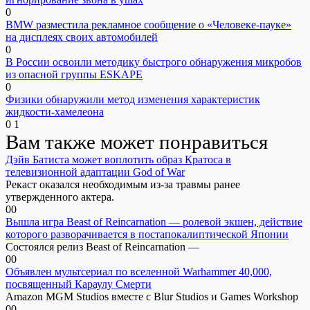
0
BMW разместила рекламное сообщение о «Человеке-пауке»
на дисплеях своих автомобилей
0
В России освоили методику быстрого обнаружения микробов
из опасной группы ESKAPE
0
Физики обнаружили метод изменения характеристик
жидкости-хамелеона
0
1
Вам также может понравиться
Дэйв Батиста может воплотить образ Кратоса в
телевизионной адаптации God of War
Рекаст оказался необходимым из-за травмы ранее
утвержденного актера.
0
0
Вышла игра Beast of Reincarnation — ролевой экшен, действие
которого разворачивается в постапокалиптической Японии
Состоялся релиз Beast of Reincarnation —
0
0
Объявлен мультсериал по вселенной Warhammer 40,000,
посвященный Караулу Смерти
Amazon MGM Studios вместе с Blur Studios и Games Workshop
0
0