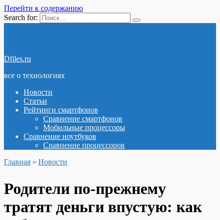
Перейти к содержанию
Search for:
Dfiles.ru
все о технологиях
Новости
Статьи
Рейтинги смартфонов
Сравнение смартфонов
Мобильные процессоры
Сравнение ноутбуков
Сравнение процессоров
Главная
»
Новости
Родители по-прежнему
тратят деньги впустую: как