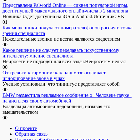
Представлена Palworld Online — сиквел популярной игры,
достигнувшей максимального онлайн-числа в 2 миллиона
Новинка будет доступна на iOS и Android.Источник: VK
0
1
Как мошенники получают номера телефонов россиян: точка
зрения специалиста
Нежелательные звонки не всегда являются следствием
0
0
Какое решение не следует передавать искусственному
интеллекту: мнение специалиста
Нейросети не подходят для всех задач.Нейросетям нельзя
0
0
От тревоги к гармонии: как наш мозг осваивает
игнорирование звона в ушах
Ученые установили, что тиннитус представляет собой
0
0
BMW разместила рекламное сообщение о «Человеке-пауке»
на дисплеях своих автомобилей
Владельцы автомобилей недовольны, называя это
вмешательством
0
0
О проекте
Обратная связь
Политика обработки персональных данных