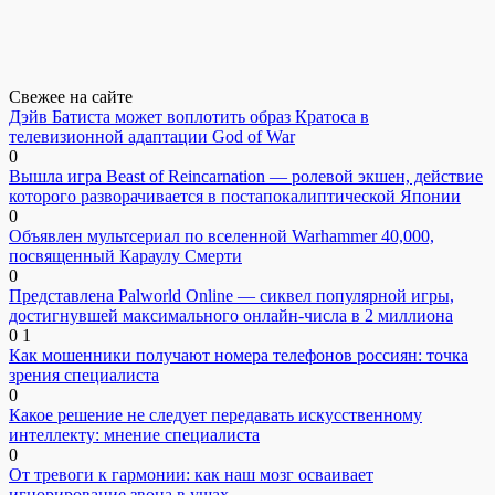
Свежее на сайте
Дэйв Батиста может воплотить образ Кратоса в
телевизионной адаптации God of War
0
Вышла игра Beast of Reincarnation — ролевой экшен, действие
которого разворачивается в постапокалиптической Японии
0
Объявлен мультсериал по вселенной Warhammer 40,000,
посвященный Караулу Смерти
0
Представлена Palworld Online — сиквел популярной игры,
достигнувшей максимального онлайн-числа в 2 миллиона
0
1
Как мошенники получают номера телефонов россиян: точка
зрения специалиста
0
Какое решение не следует передавать искусственному
интеллекту: мнение специалиста
0
От тревоги к гармонии: как наш мозг осваивает
игнорирование звона в ушах